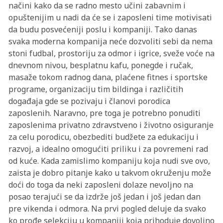
načini kako da se radno mesto učini zabavnim i
opuštenijim u nadi da će se i zaposleni time motivisati
da budu posvećeniji poslu i kompaniji. Tako danas
svaka moderna kompanija neće dozvoliti sebi da nema
stoni fudbal, prostoriju za odmor i igrice, sveže voće na
dnevnom nivou, besplatnu kafu, ponegde i ručak,
masaže tokom radnog dana, plaćene fitnes i sportske
programe, organizaciju tim bildinga i različitih
događaja gde se pozivaju i članovi porodica
zaposlenih. Naravno, pre toga je potrebno ponuditi
zaposlenima privatno zdravstveno i životno osiguranje
za celu porodicu, obezbediti budžete za edukaciju i
razvoj, a idealno omogućiti priliku i za povremeni rad
od kuće. Kada zamislimo kompaniju koja nudi sve ovo,
zaista je dobro pitanje kako u takvom okruženju može
doći do toga da neki zaposleni dolaze nevoljno na
posao terajući se da izdrže još jedan i još jedan dan
pre vikenda i odmora. Na prvi pogled deluje da svako
ko prođe selekciju u kompaniji koja prihoduje dovoljno