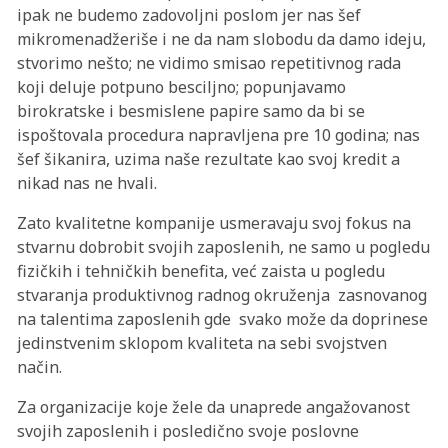
ipak ne budemo zadovoljni poslom jer nas šef
mikromenadžeriše i ne da nam slobodu da damo ideju,
stvorimo nešto; ne vidimo smisao repetitivnog rada
koji deluje potpuno besciljno; popunjavamo
birokratske i besmislene papire samo da bi se
ispoštovala procedura napravljena pre 10 godina; nas
šef šikanira, uzima naše rezultate kao svoj kredit a
nikad nas ne hvali.
Zato kvalitetne kompanije usmeravaju svoj fokus na
stvarnu dobrobit svojih zaposlenih, ne samo u pogledu
fizičkih i tehničkih benefita, već zaista u pogledu
stvaranja produktivnog radnog okruženja zasnovanog
na talentima zaposlenih gde svako može da doprinese
jedinstvenim sklopom kvaliteta na sebi svojstven
način.
Za organizacije koje žele da unaprede angažovanost
svojih zaposlenih i posledično svoje poslovne