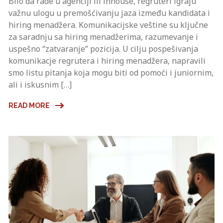
Bilo da rade u agenciji ili inhouse, regruteri igraju
važnu ulogu u premošćivanju jaza između kandidata i
hiring menadžera. Komunikacijske veštine su ključne
za saradnju sa hiring menadžerima, razumevanje i
uspešno ‘’zatvaranje’’ pozicija. U cilju pospešivanja
komunikacje regrutera i hiring menadžera, napravili
smo listu pitanja koja mogu biti od pomoći i juniornim,
ali i iskusnim […]
READ MORE