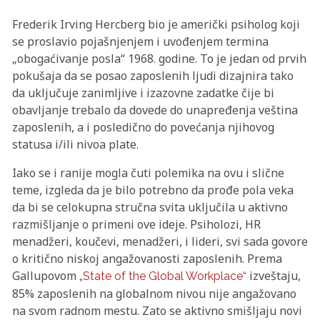
Frederik Irving Hercberg bio je američki psiholog koji
se proslavio pojašnjenjem i uvođenjem termina
„obogaćivanje posla“ 1968. godine. To je jedan od prvih
pokušaja da se posao zaposlenih ljudi dizajnira tako
da uključuje zanimljive i izazovne zadatke čije bi
obavljanje trebalo da dovede do unapređenja veština
zaposlenih, a i posledično do povećanja njihovog
statusa i/ili nivoa plate.
Iako se i ranije mogla čuti polemika na ovu i slične
teme, izgleda da je bilo potrebno da prođe pola veka
da bi se celokupna stručna svita uključila u aktivno
razmišljanje o primeni ove ideje. Psiholozi, HR
menadžeri, koučevi, menadžeri, i lideri, svi sada govore
o kritično niskoj angažovanosti zaposlenih. Prema
Gallupovom
izveštaju,
„State of the Global Workplace“
85% zaposlenih na globalnom nivou nije angažovano
na svom radnom mestu. Zato se aktivno smišljaju novi