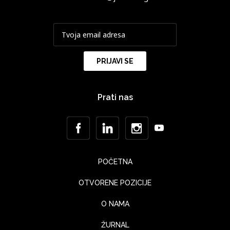
Prati nas
POČETNA
OTVORENE POZICIJE
O NAMA
ŽURNAL