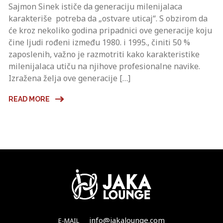
Sajmon Sinek ističe da generaciju milenijalaca
karakteriše potreba da „ostvare uticaj“. S obzirom da
će kroz nekoliko godina pripadnici ove generacije koju
čine ljudi rođeni između 1980. i 1995., činiti 50 %
zaposlenih, važno je razmotriti kako karakteristike
milenijalaca utiču na njihove profesionalne navike.
Izražena želja ove generacije […]
READ MORE
info@jakalounge.com
E-MAIL