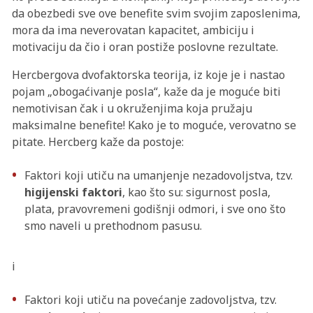
da obezbedi sve ove benefite svim svojim zaposlenima,
mora da ima neverovatan kapacitet, ambiciju i
motivaciju da čio i oran postiže poslovne rezultate.
Hercbergova dvofaktorska teorija, iz koje je i nastao
pojam „obogaćivanje posla“, kaže da je moguće biti
nemotivisan čak i u okruženjima koja pružaju
maksimalne benefite! Kako je to moguće, verovatno se
pitate. Hercberg kaže da postoje:
Faktori koji utiču na umanjenje nezadovoljstva, tzv.
higijenski faktori
, kao što su: sigurnost posla,
plata, pravovremeni godišnji odmori, i sve ono što
smo naveli u prethodnom pasusu.
i
Faktori koji utiču na povećanje zadovoljstva, tzv.