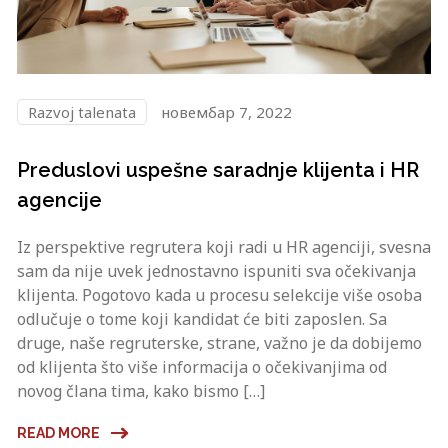
Razvoj talenata
новембар 7, 2022
Preduslovi uspešne saradnje klijenta i HR
agencije
Iz perspektive regrutera koji radi u HR agenciji, svesna
sam da nije uvek jednostavno ispuniti sva očekivanja
klijenta. Pogotovo kada u procesu selekcije više osoba
odlučuje o tome koji kandidat će biti zaposlen. Sa
druge, naše regruterske, strane, važno je da dobijemo
od klijenta što više informacija o očekivanjima od
novog člana tima, kako bismo […]
READ MORE