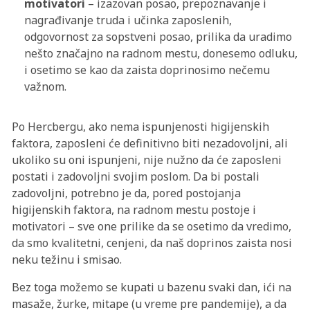
motivatori
– izazovan posao, prepoznavanje i
nagrađivanje truda i učinka zaposlenih,
odgovornost za sopstveni posao, prilika da uradimo
nešto značajno na radnom mestu, donesemo odluku,
i osetimo se kao da zaista doprinosimo nečemu
važnom.
Po Hercbergu, ako nema ispunjenosti higijenskih
faktora, zaposleni će definitivno biti nezadovoljni, ali
ukoliko su oni ispunjeni, nije nužno da će zaposleni
postati i zadovoljni svojim poslom. Da bi postali
zadovoljni, potrebno je da, pored postojanja
higijenskih faktora, na radnom mestu postoje i
motivatori – sve one prilike da se osetimo da vredimo,
da smo kvalitetni, cenjeni, da naš doprinos zaista nosi
neku težinu i smisao.
Bez toga možemo se kupati u bazenu svaki dan, ići na
masaže, žurke, mitape (u vreme pre pandemije), a da