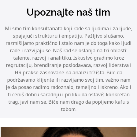
Upoznajte naš tim
Mi smo tim konsultanata koji rade sa ljudima i za ljude,
spajajući strukturu i empatiju. Pažljivo slušamo,
razmišljamo praktično i stalo nam je do toga kako ljudi
rade i razvijaju se. Naš rad se oslanja na tri oblasti:
talente, razvoj i analitiku. Iskustvo gradimo kroz
regrutaciju, brendiranje poslodavaca, razvoj liderstva i
HR prakse zasnovane na analizi tržišta. Bilo da
podržavamo klijente ili razvijamo svoj tim, važno nam
je da posao radimo radoznalo, temeljno i iskreno. Ako i
ti ceniš dobru saradnju i priliku da ostaviš konkretan
trag, javi nam se. Biće nam drago da popijemo kafu s
tobom.