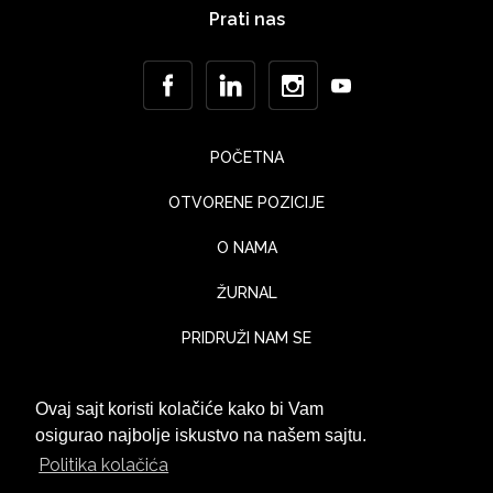
Prati nas
POČETNA
OTVORENE POZICIJE
O NAMA
ŽURNAL
PRIDRUŽI NAM SE
KONTAKT
Ovaj sajt koristi kolačiće kako bi Vam
UTISCI KLIJENATA
osigurao najbolje iskustvo na našem sajtu.
Politika kolačića