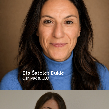
Eta Šateles Đukić
Osnivač & CEO