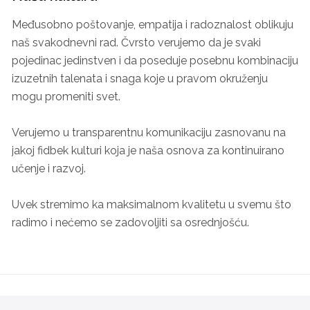
Međusobno poštovanje, empatija i radoznalost oblikuju
naš svakodnevni rad. Čvrsto verujemo da je svaki
pojedinac jedinstven i da poseduje posebnu kombinaciju
izuzetnih talenata i snaga koje u pravom okruženju
mogu promeniti svet.
Verujemo u transparentnu komunikaciju zasnovanu na
jakoj fidbek kulturi koja je naša osnova za kontinuirano
učenje i razvoj.
Uvek stremimo ka maksimalnom kvalitetu u svemu što
radimo i nećemo se zadovoljiti sa osrednjošću.