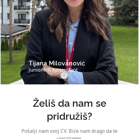
Tijana Milovanović
Junior HR Konsultant
Želiš da nam se
pridružiš?
Pošalji nam svoj CV. Biće nam drago da te
upoznamo.