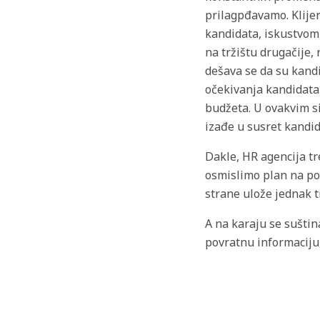
prilagpđavamo. Klij
kandidata, iskustvom,
na tržištu drugačije,
dešava se da su kandid
očekivanja kandidata 
budžeta. U ovakvim si
izađe u susret kandi
Dakle, HR agencija tr
osmislimo plan na po
strane ulože jednak t
A na karaju se suštin
povratnu informaciju,