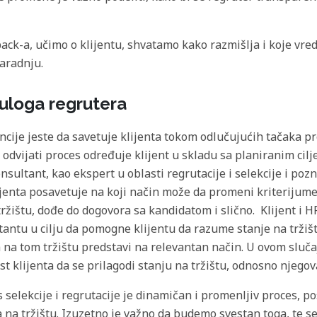
ack-a, učimo o klijentu, shvatamo kako razmišlja i koje vred
aradnju.
uloga regrutera
cije jeste da savetuje klijenta tokom odlučujućih tačaka pr
 odvijati proces određuje klijent u skladu sa planiranim cilj
ultant, kao ekspert u oblasti regrutacije i selekcije i pozn
jenta posavetuje na koji način može da promeni kriterijume,
tržištu, dođe do dogovora sa kandidatom i slično. Klijent i 
ltantu u cilju da pomogne klijentu da razume stanje na tržišt
ta na tom tržištu predstavi na relevantan način. U ovom slučaj
t klijenta da se prilagodi stanju na tržištu, odnosno njego
selekcije i regrutacije je dinamičan i promenljiv proces, 
a tržištu. Izuzetno je važno da budemo svestan toga, te se