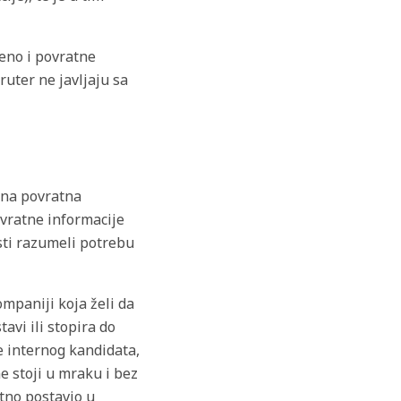
eno i povratne
ruter ne javljaju sa
žna povratna
ovratne informacije
sti razumeli potrebu
ompaniji koja želi da
vi ili stopira do
 internog kandidata,
e stoji u mraku i bez
tno postavio u