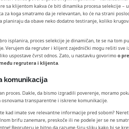
ore sa klijentom kakva će biti dinamika procesa selekcije –
 za koga smatramo da je relevantan, ko će na strani poslod
a planiraju da obave neko dodatno testiranje, koliko krugova
obro isplanira, proces selekcije je dinamičan, te se na tom p
e. Verujem da regruter i klijent zajednički mogu rešiti sve 
oliko uspostave čvrst odnos. Zato, u nastavku govorimo
o pr
među regrutera i klijenta
.
a komunikacija
n proces. Dakle, da bismo izgradili poverenje, moramo poka
a osnovama transparentne i iskrene komunikacije.
adite kad imate sve relevantne informacije pred sobom? Neret
alnom brifu zanemare, preskoče ili ne podele jer se ne smat
ntne! Regruteru je bitno da razume širu sliku kako bi se kre