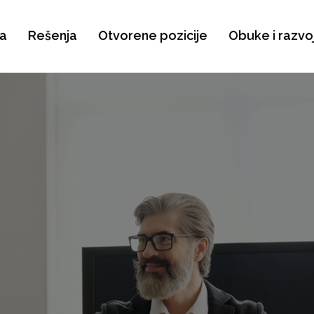
a
Rešenja
Otvorene pozicije
Obuke i razvo