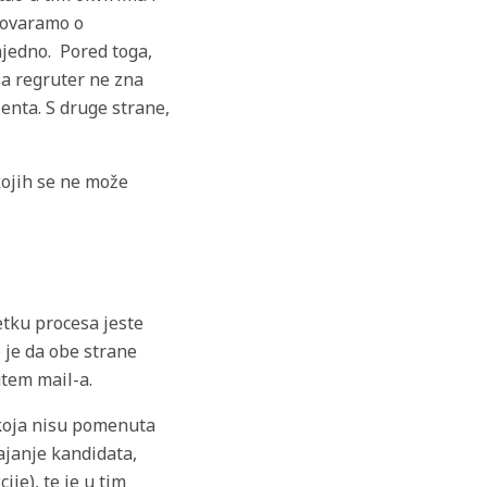
govaramo o
jedno. Pored toga,
 a regruter ne zna
enta. S druge strane,
kojih se ne može
etku procesa jeste
o je da obe strane
utem mail-a.
 koja nisu pomenuta
tajanje kandidata,
je), te je u tim