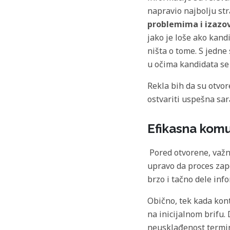
napravio najbolju st
problemima i izazo
jako je loše ako kand
ništa o tome. S jedne
u očima kandidata se 
Rekla bih da su otvor
ostvariti uspešna sar
Efikasna komu
Pored otvorene, važn
upravo da proces za
brzo i tačno dele inf
Obično, tek kada kon
na inicijalnom brifu.
neusklađenost termina