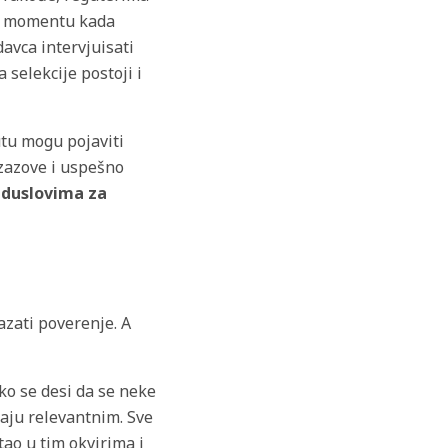
 u momentu kada
avca intervjuisati
 selekcije postoji i
utu mogu pojaviti
izazove i uspešno
eduslovima za
zati poverenje. A
ko se desi da se neke
raju relevantnim. Sve
tao u tim okvirima i