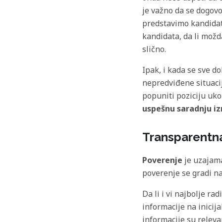
je važno da se dogov
predstavimo kandidata
kandidata, da li možd
slično.
Ipak, i kada se sve d
nepredviđene situacij
popuniti poziciju uk
uspešnu saradnju iz
Transparentn
Poverenje
je uzajama
poverenje se gradi n
Da li i vi najbolje r
informacije na inicij
informacije su releva