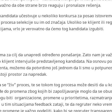
važno da obe strane brzo reaguju i pronalaze rešenja.
 kandidata učestvuje u nekoliko konkursa za posao istovrem
procesa selekcije su im od značaja. Ukoliko se klijent ili reg
jama, vrlo je verovatno da ćemo tog kandidata izgubiti.
ma za cilj da unapredi određeno ponašanje. Zato nam je va
 klijent intervjuiše predstavljenog kandidata. Na osnovu p
jenta, možemo da potvrdimo još jednom da li smo u potpuno
stoji prostor za napredak.
a se “živ” proces, te se tokom tog procesa može desiti da u k
e do promena zbog kojih bi zapošljavanje moglo da se obusta
gu biti organizacione, promene u prioritetima, razmatranje
a u tim situacijama feedback zataji, te da regruter neko vrem
e promene je važno podeliti, kako bi se regruter transparen