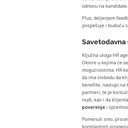
odnosu na kandidate.
Plus, deljenjem feedb
pospešuje i buduću s
Savetodavna 
Ključna uloga HR agen
Okvire u kojima će se
mogućnostima. HR kons
da ima slobodu da kli
benefite, nastupi na 
partneri, te je konsu
nudi, kao i da klijen
poverenje
i spremnos
Pomenuli smo, proces 
konstantnih promena n