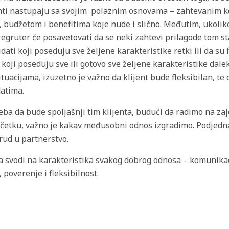
enti nastupaju sa svojim polaznim osnovama – zahtevanim 
 budžetom i benefitima koje nude i slično. Međutim, ukoliko
 regruter će posavetovati da se neki zahtevi prilagode tom st
ati koji poseduju sve željene karakteristike retki ili da su 
koji poseduju sve ili gotovo sve željene karakteristike dale
tuacijama, izuzetno je važno da klijent bude fleksibilan, t
datima.
eba da bude spoljašnji tim klijenta, budući da radimo na zaj
četku, važno je kakav međusobni odnos izgradimo. Podjedn
rud u partnerstvo.
a svodi na karakteristika svakog dobrog odnosa – komunikaci
 poverenje i fleksibilnost.