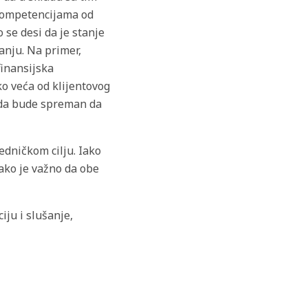
kompetencijama od
 se desi da je stanje
anju. Na primer,
finansijska
ko veća od klijentovog
e da bude spreman da
edničkom cilju. Iako
ako je važno da obe
ju i slušanje,