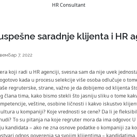
HR Consultant
uspešne saradnje klijenta i HR a
вембар 7, 2022
era koji radi u HR agenciji, svesna sam da nije uvek jednost
Pogotovo kada u procesu selekcije više osoba odlučuje o tome
aše regruterske, strane, važno je da dobijemo od klijenta što
 člana tima, kako bismo stekli što jasniju sliku o tome kakv
mpetencije, veštine, osobine ličnosti i kakvo iskustvo klijent
ultura u kompaniji? Koje vrednosti se cene? Da li je fleksib
 nudi? To su pitanja na koje regruter mora da ima odgovor.
ju kandidata – ako ne zna osnove podatke o kompaniji za koj
ostvari odnos poverenja sa svojim klijentima – kandidatima