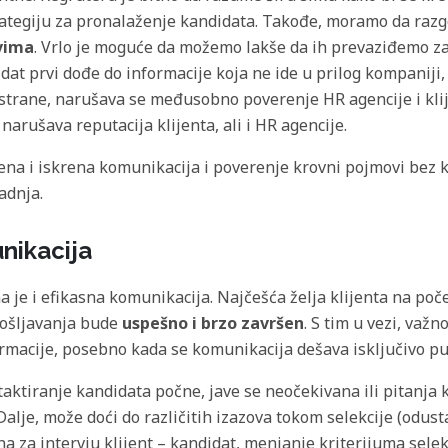
rategiju za pronalaženje kandidata. Takođe, moramo da raz
vima
. Vrlo je moguće da možemo lakše da ih prevaziđemo za
idat prvi dođe do informacije koja ne ide u prilog kompaniji,
 strane, narušava se međusobno poverenje HR agencije i klij
narušava reputacija klijenta, ali i HR agencije.
ena i iskrena komunikacija i poverenje krovni pojmovi bez 
adnja.
nikacija
a je i efikasna komunikacija. Najčešća želja klijenta na poč
pošljavanja bude
uspešno i brzo završen
. S tim u vezi, važn
ormacije, posebno kada se komunikacija dešava isključivo p
taktiranje kandidata počne, jave se neočekivana ili pitanja
 Dalje, može doći do različitih izazova tokom selekcije (odus
 za intervju klijent – kandidat, menjanje kriterijuma selekci