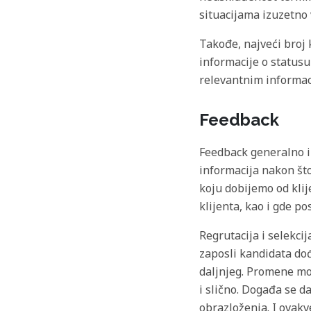
situacijama izuzetno 
Takođe, najveći broj
informacije o statusu 
relevantnim informaci
Feedback
Feedback generalno i
informacija nakon što
koju dobijemo od kli
klijenta, kao i gde po
Regrutacija i selekcij
zaposli kandidata dođ
daljnjeg. Promene mo
i slično. Događa se d
obrazloženja. I ovakv