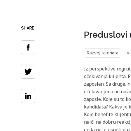
SHARE
Preduslovi 
но
Razvoj talenata
Iz perspektive regrut
očekivanja klijenta. 
zaposlen. Sa druge, n
očekivanjima od novog
zaposle. Koje su to ko
kandidata? Kakva je k
Koje benefite klijent
naići na dobru reakci
onda neće uspeti da 