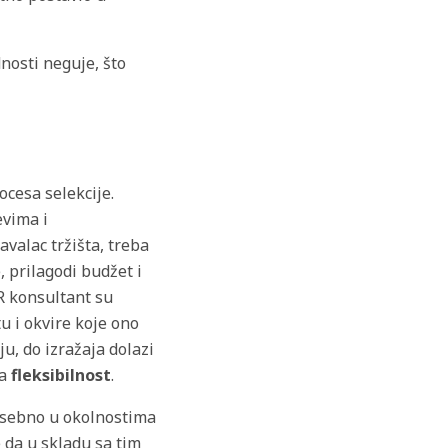
nosti neguje, što
ocesa selekcije.
evima i
avalac tržišta, treba
 prilagodi budžet i
HR konsultant su
u i okvire koje ono
u, do izražaja dolazi
va
fleksibilnost
.
posebno u okolnostima
 da u skladu sa tim