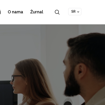
j
O nama
Žurnal
SR