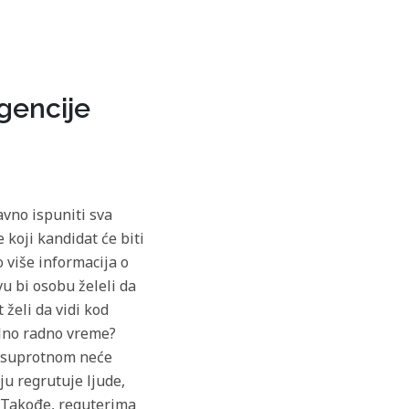
gencije
avno ispuniti sva
 koji kandidat će biti
 više informacija o
u bi osobu želeli da
 želi da vidi kod
ilno radno vreme?
 U suprotnom neće
u regrutuje ljude,
. Takođe, reguterima