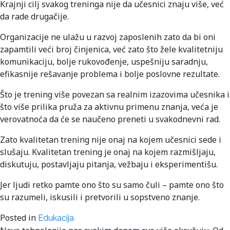
Krajnji cilj svakog treninga nije da učesnici znaju više, već
da rade drugačije.
Organizacije ne ulažu u razvoj zaposlenih zato da bi oni
zapamtili veći broj činjenica, već zato što žele kvalitetniju
komunikaciju, bolje rukovođenje, uspešniju saradnju,
efikasnije rešavanje problema i bolje poslovne rezultate.
Što je trening više povezan sa realnim izazovima učesnika i
što više prilika pruža za aktivnu primenu znanja, veća je
verovatnoća da će se naučeno preneti u svakodnevni rad.
Zato kvalitetan trening nije onaj na kojem učesnici sede i
slušaju. Kvalitetan trening je onaj na kojem razmišljaju,
diskutuju, postavljaju pitanja, vežbaju i eksperimentišu.
Jer ljudi retko pamte ono što su samo čuli – pamte ono što
su razumeli, iskusili i pretvorili u sopstveno znanje.
Posted in
Edukacija