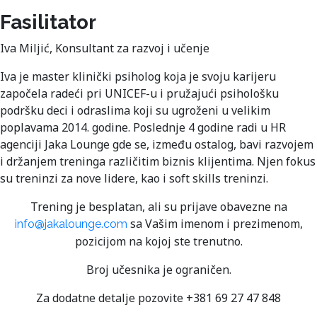
Fasilitator
Iva Miljić, Konsultant za razvoj i učenje
Iva je master klinički psiholog koja je svoju karijeru
započela radeći pri UNICEF-u i pružajući psihološku
podršku deci i odraslima koji su ugroženi u velikim
poplavama 2014. godine. Poslednje 4 godine radi u HR
agenciji Jaka Lounge gde se, između ostalog, bavi razvojem
i držanjem treninga različitim biznis klijentima. Njen fokus
su treninzi za nove lidere, kao i soft skills treninzi.
Trening je besplatan, ali su prijave obavezne na
sa Vašim imenom i prezimenom,
info@jakalounge.com
pozicijom na kojoj ste trenutno.
Broj učesnika je ograničen.
Za dodatne detalje pozovite +381 69 27 47 848