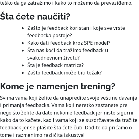
teško da ga zatražimo i kako to možemo da prevaziđemo.
Šta ćete naučiti?
Zašto je feedback koristan i koje sve vrste
feedbacka postoje?
Kako dati feedback kroz SPE model?
Šta nas koči da tražimo feedback u
svakodnevnom životu?
Šta je feedback matrica?
Zašto feedback može biti težak?
Kome je namenjen trening?
Svima vama koji želite da unapredite svoje veštine davanja
i primanja feedbacka. Vama koji neretko zastanete pre
nego što želite da date nekome feedback jer niste sigurni
kako da to kažete, kao i vama koji se suzdržavate da tražite
feedback jer se plašite šta ćete čuti. Dođite da pričamo o
tome i razmenimo različita iskustva!