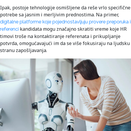
Ipak, postoje tehnologije osmišljene da reše vrlo specifične
potrebe sa jasnim i merljivim prednostima. Na primer,
digitalne platforme koje pojednostavljuju provere preporuka i
kandidata mogu značajno skratiti vreme koje HR
referenci
timovi troše na kontaktiranje referenata i prikupljanje
potvrda, omogućavajući im da se više fokusiraju na ljudsku
stranu zapošljavanja.