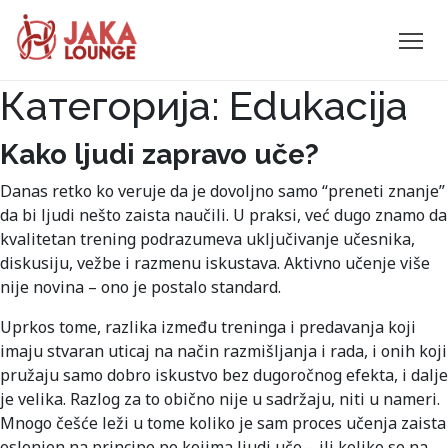
JAKA
Категорија:
Edukacija
Skip
to
LOUNGE
content
Kako ljudi zapravo uče?
Danas retko ko veruje da je dovoljno samo “preneti znanje”
da bi ljudi nešto zaista naučili. U praksi, već dugo znamo da
kvalitetan trening podrazumeva uključivanje učesnika,
diskusiju, vežbe i razmenu iskustava. Aktivno učenje više
nije novina – ono je postalo standard.
Uprkos tome, razlika između treninga i predavanja koji
imaju stvaran uticaj na način razmišljanja i rada, i onih koji
pružaju samo dobro iskustvo bez dugoročnog efekta, i dalje
je velika. Razlog za to obično nije u sadržaju, niti u nameri.
Mnogo češće leži u tome koliko je sam proces učenja zaista
oslonjen na principe po kojima ljudi uče – ili koliko se na