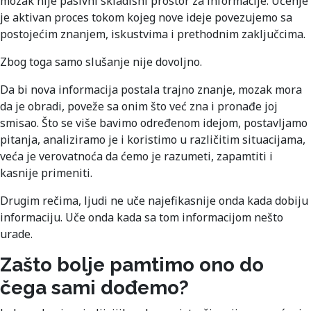
mozak nije pasivni skladišni prostor za informacije. Učenje
je aktivan proces tokom kojeg nove ideje povezujemo sa
postojećim znanjem, iskustvima i prethodnim zaključcima.
Zbog toga samo slušanje nije dovoljno.
Da bi nova informacija postala trajno znanje, mozak mora
da je obradi, poveže sa onim što već zna i pronađe joj
smisao. Što se više bavimo određenom idejom, postavljamo
pitanja, analiziramo je i koristimo u različitim situacijama,
veća je verovatnoća da ćemo je razumeti, zapamtiti i
kasnije primeniti.
Drugim rečima, ljudi ne uče najefikasnije onda kada dobiju
informaciju. Uče onda kada sa tom informacijom nešto
urade.
Zašto bolje pamtimo ono do
čega sami dođemo?