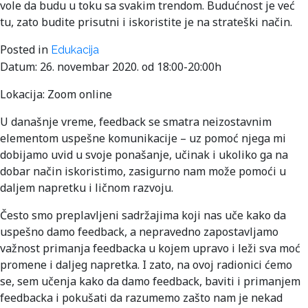
vole da budu u toku sa svakim trendom. Budućnost je već
tu, zato budite prisutni i iskoristite je na strateški način.
Posted in
Edukacija
Datum: 26. novembar 2020. od 18:00-20:00h
Lokacija: Zoom online
U današnje vreme, feedback se smatra neizostavnim
elementom uspešne komunikacije – uz pomoć njega mi
dobijamo uvid u svoje ponašanje, učinak i ukoliko ga na
dobar način iskoristimo, zasigurno nam može pomoći u
daljem napretku i ličnom razvoju.
Često smo preplavljeni sadržajima koji nas uče kako da
uspešno damo feedback, a nepravedno zapostavljamo
važnost primanja feedbacka u kojem upravo i leži sva moć
promene i daljeg napretka. I zato, na ovoj radionici ćemo
se, sem učenja kako da damo feedback, baviti i primanjem
feedbacka i pokušati da razumemo zašto nam je nekad