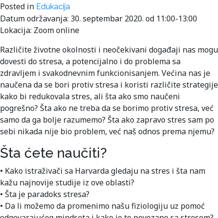
Posted in
Edukacija
Datum održavanja: 30. septembar 2020. od 11:00-13:00
Lokacija: Zoom online
Različite životne okolnosti i neočekivani događaji nas mogu
dovesti do stresa, a potencijalno i do problema sa
zdravljem i svakodnevnim funkcionisanjem. Većina nas je
naučena da se bori protiv stresa i koristi različite strategije
kako bi redukovala stres, ali šta ako smo naučeni
pogrešno? Šta ako ne treba da se borimo protiv stresa, već
samo da ga bolje razumemo? Šta ako zapravo stres sam po
sebi nikada nije bio problem, već naš odnos prema njemu?
Šta ćete naučiti?
• Kako istraživači sa Harvarda gledaju na stres i šta nam
kažu najnovije studije iz ove oblasti?
• Šta je paradoks stresa?
• Da li možemo da promenimo našu fiziologiju uz pomoć
odgovarajućeg mindseta i kako je to povezano sa stresom?