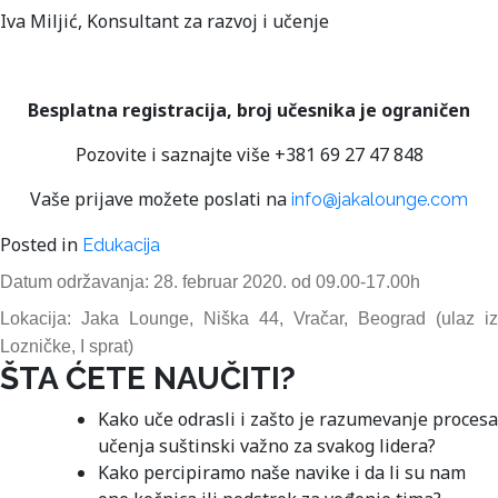
Iva Miljić, Konsultant za razvoj i učenje
Besplatna registracija, broj učesnika je ograničen
Pozovite i saznajte više +381 69 27 47 848
Vaše prijave možete poslati na
info@jakalounge.com
Posted in
Edukacija
Datum održavanja: 28. februar 2020. od 09.00-17.00h
Lokacija: Jaka Lounge, Niška 44, Vračar, Beograd (ulaz iz
Lozničke, I sprat)
ŠTA ĆETE NAUČITI?
Kako uče odrasli i zašto je razumevanje procesa
učenja suštinski važno za svakog lidera?
Kako percipiramo naše navike i da li su nam