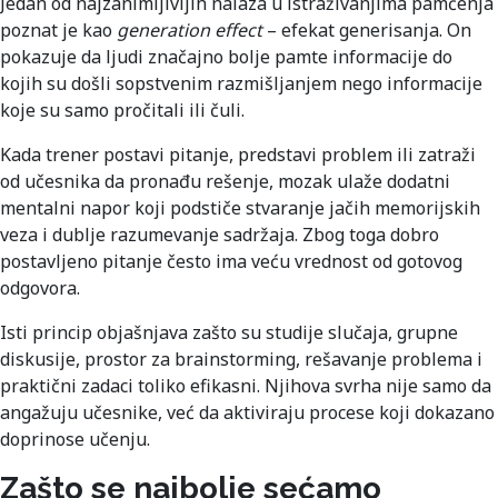
Jedan od najzanimljivijih nalaza u istraživanjima pamćenja
poznat je kao
generation effect
– efekat generisanja. On
pokazuje da ljudi značajno bolje pamte informacije do
kojih su došli sopstvenim razmišljanjem nego informacije
koje su samo pročitali ili čuli.
Kada trener postavi pitanje, predstavi problem ili zatraži
od učesnika da pronađu rešenje, mozak ulaže dodatni
mentalni napor koji podstiče stvaranje jačih memorijskih
veza i dublje razumevanje sadržaja. Zbog toga dobro
postavljeno pitanje često ima veću vrednost od gotovog
odgovora.
Isti princip objašnjava zašto su studije slučaja, grupne
diskusije, prostor za brainstorming, rešavanje problema i
praktični zadaci toliko efikasni. Njihova svrha nije samo da
angažuju učesnike, već da aktiviraju procese koji dokazano
doprinose učenju.
Zašto se najbolje sećamo