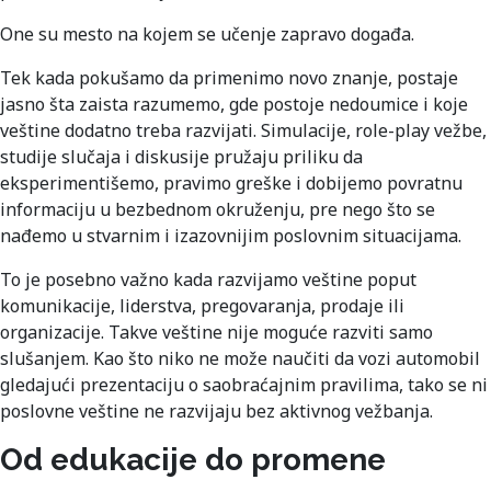
One su mesto na kojem se učenje zapravo događa.
Tek kada pokušamo da primenimo novo znanje, postaje
jasno šta zaista razumemo, gde postoje nedoumice i koje
veštine dodatno treba razvijati. Simulacije, role-play vežbe,
studije slučaja i diskusije pružaju priliku da
eksperimentišemo, pravimo greške i dobijemo povratnu
informaciju u bezbednom okruženju, pre nego što se
nađemo u stvarnim i izazovnijim poslovnim situacijama.
To je posebno važno kada razvijamo veštine poput
komunikacije, liderstva, pregovaranja, prodaje ili
organizacije. Takve veštine nije moguće razviti samo
slušanjem. Kao što niko ne može naučiti da vozi automobil
gledajući prezentaciju o saobraćajnim pravilima, tako se ni
poslovne veštine ne razvijaju bez aktivnog vežbanja.
Od edukacije do promene