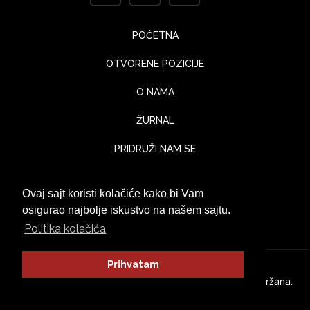
POČETNA
OTVORENE POZICIJE
O NAMA
ŽURNAL
PRIDRUŽI NAM SE
KONTAKT
Ovaj sajt koristi kolačiće kako bi Vam
UTISCI KLIJENATA
osigurao najbolje iskustvo na našem sajtu.
Politika kolačića
Prihvatam
© Jaka Lounge 2026. Sva prava zadržana.
Politika Privatnosti