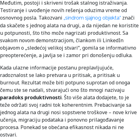
Međutim, postoji i skriveni trošak stalnog istraživanja.
Testiranje i uvođenje novih rešenja oduzima vreme od
osnovnog posla. Takozvani
znači
„sindrom sjajnog objekta“
da skačete s jednog alata na drugi, a da nijedan ne koristite
u potpunosti, što tiho može nagrizati produktivnost. Sa
svakom novom demonstracijom, člankom ili LinkedIn
objavom o „sledećoj velikoj stvari“, gomila se informativno
preopterećenje, a javlja se i zamor pri donošenju odluka.
Kada ulazne informacije postanu preplavljujuće,
radoznalost se lako pretvara u pritisak, a pritisak u
burnout. Rezultat može biti potpuno suprotan od onoga
čemu ste se nadali, stvarajući ono što mnogi nazivaju
paradoks produktivnosti
. Što više alata dodajete, to je
teže održati svoj radni tok koherentnim. Prebacivanje sa
jednog alata na drugi nosi sopstvene troškove – nove krive
učenja, migraciju podataka i ponovno prilagođavanje
procesa. Ponekad se obećana efikasnost nikada ni ne
ostvari.