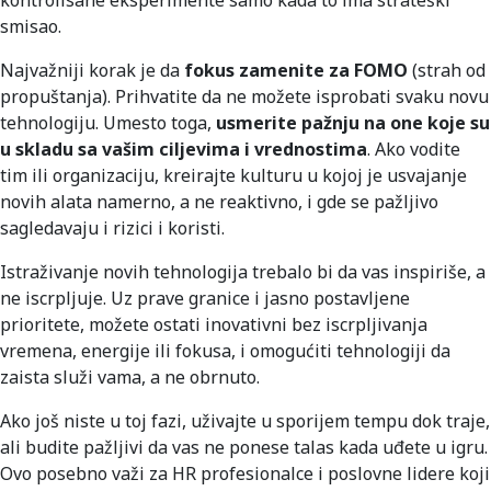
smisao.
Najvažniji korak je da
fokus zamenite za FOMO
(strah od
propuštanja). Prihvatite da ne možete isprobati svaku novu
tehnologiju. Umesto toga,
usmerite pažnju na one koje su
u skladu sa vašim ciljevima i vrednostima
. Ako vodite
tim ili organizaciju, kreirajte kulturu u kojoj je usvajanje
novih alata namerno, a ne reaktivno, i gde se pažljivo
sagledavaju i rizici i koristi.
Istraživanje novih tehnologija trebalo bi da vas inspiriše, a
ne iscrpljuje. Uz prave granice i jasno postavljene
prioritete, možete ostati inovativni bez iscrpljivanja
vremena, energije ili fokusa, i omogućiti tehnologiji da
zaista služi vama, a ne obrnuto.
Ako još niste u toj fazi, uživajte u sporijem tempu dok traje,
ali budite pažljivi da vas ne ponese talas kada uđete u igru.
Ovo posebno važi za HR profesionalce i poslovne lidere koji