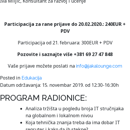
Iva Miljić, Konsultant za razvoj i učenje
Participacija za rane prijave do 20.02.2020.: 240EUR +
PDV
Participacija od 21. februara: 300EUR + PDV
Pozovite i saznajte više +381 69 27 47 848
Vaše prijave možete poslati na
info@jakalounge.com
Posted in
Edukacija
Datum održavanja: 15. novembar 2019. od 12:30-16:30h
PROGRAM RADIONICE:
Analiza tržišta u pogledu broja IT stručnjaka
na globalnom i lokalnom nivou
Koja tehnička znanja treba da ima dobar IT
regruter i kako da ih stekne?