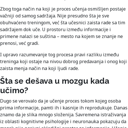
Zbog toga način na koji je proces učenja osmišljen postaje
važniji od samog sadržaja. Nije presudno šta je sve
obuhvaćeno treningom, već šta učesnici zaista rade sa tim
sadržajem dok uče. U prostoru između informacije i
primene nalazi se suština – mesto na kojem se znanje ne
prenosi, već gradi.
I upravo razumevanje tog procesa pravi razliku između
treninga koji ostaje na nivou dobrog predavanja i onog koji
zaista menja način na koji ljudi rade.
Šta se dešava u mozgu kada
učimo?
Dugo se verovalo da je učenje proces tokom kojeg osoba
prima informacije, pamti ih i kasnije ih reprodukuje. Danas
znamo da je slika mnogo složenija. Savremena istraživanja
iz oblasti kognitivne psihologije i neuronauka pokazuju da