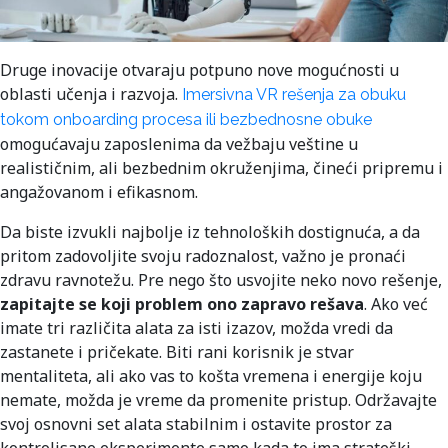
Druge inovacije otvaraju potpuno nove mogućnosti u
oblasti učenja i razvoja.
Imersivna VR rešenja za obuku
tokom onboarding procesa ili bezbednosne obuke
omogućavaju zaposlenima da vežbaju veštine u
realističnim, ali bezbednim okruženjima, čineći pripremu i
angažovanom i efikasnom.
Da biste izvukli najbolje iz tehnoloških dostignuća, a da
pritom zadovoljite svoju radoznalost, važno je pronaći
zdravu ravnotežu. Pre nego što usvojite neko novo rešenje,
zapitajte se koji problem ono zapravo rešava
. Ako već
imate tri različita alata za isti izazov, možda vredi da
zastanete i pričekate. Biti rani korisnik je stvar
mentaliteta, ali ako vas to košta vremena i energije koju
nemate, možda je vreme da promenite pristup. Održavajte
svoj osnovni set alata stabilnim i ostavite prostor za
kontrolisane eksperimente samo kada to ima strateški