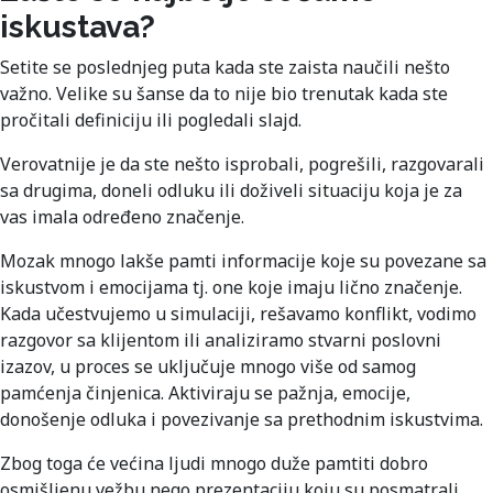
iskustava?
Setite se poslednjeg puta kada ste zaista naučili nešto
važno. Velike su šanse da to nije bio trenutak kada ste
pročitali definiciju ili pogledali slajd.
Verovatnije je da ste nešto isprobali, pogrešili, razgovarali
sa drugima, doneli odluku ili doživeli situaciju koja je za
vas imala određeno značenje.
Mozak mnogo lakše pamti informacije koje su povezane sa
iskustvom i emocijama tj. one koje imaju lično značenje.
Kada učestvujemo u simulaciji, rešavamo konflikt, vodimo
razgovor sa klijentom ili analiziramo stvarni poslovni
izazov, u proces se uključuje mnogo više od samog
pamćenja činjenica. Aktiviraju se pažnja, emocije,
donošenje odluka i povezivanje sa prethodnim iskustvima.
Zbog toga će većina ljudi mnogo duže pamtiti dobro
osmišljenu vežbu nego prezentaciju koju su posmatrali