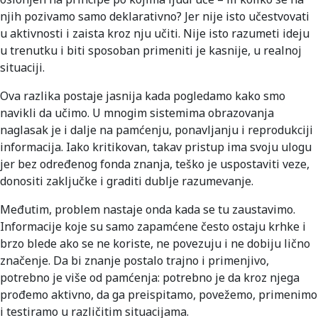
njih pozivamo samo deklarativno? Jer nije isto učestvovati
u aktivnosti i zaista kroz nju učiti. Nije isto razumeti ideju
u trenutku i biti sposoban primeniti je kasnije, u realnoj
situaciji.
Ova razlika postaje jasnija kada pogledamo kako smo
navikli da učimo. U mnogim sistemima obrazovanja
naglasak je i dalje na pamćenju, ponavljanju i reprodukciji
informacija. Iako kritikovan, takav pristup ima svoju ulogu
jer bez određenog fonda znanja, teško je uspostaviti veze,
donositi zaključke i graditi dublje razumevanje.
Međutim, problem nastaje onda kada se tu zaustavimo.
Informacije koje su samo zapamćene često ostaju krhke i
brzo blede ako se ne koriste, ne povezuju i ne dobiju lično
značenje. Da bi znanje postalo trajno i primenjivo,
potrebno je više od pamćenja: potrebno je da kroz njega
prođemo aktivno, da ga preispitamo, povežemo, primenimo
i testiramo u različitim situacijama.