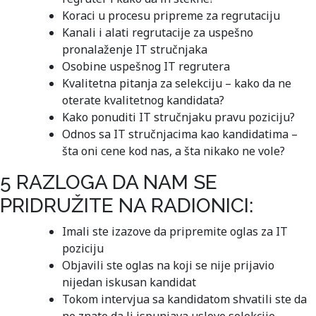
Koraci u procesu pripreme za regrutaciju
Kanali i alati regrutacije za uspešno
pronalaženje IT stručnjaka
Osobine uspešnog IT regrutera
Kvalitetna pitanja za selekciju – kako da ne
oterate kvalitetnog kandidata?
Kako ponuditi IT stručnjaku pravu poziciju?
Odnos sa IT stručnjacima kao kandidatima –
šta oni cene kod nas, a šta nikako ne vole?
5 RAZLOGA DA NAM SE
PRIDRUŽITE NA RADIONICI:
Imali ste izazove da pripremite oglas za IT
poziciju
Objavili ste oglas na koji se nije prijavio
nijedan iskusan kandidat
Tokom intervjua sa kandidatom shvatili ste da
ne znate da li ispunjava uslove selekcije