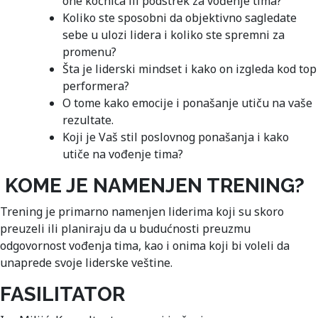
one kočnica ili podstrek za vođenje tima?
Koliko ste sposobni da objektivno sagledate
sebe u ulozi lidera i koliko ste spremni za
promenu?
Šta je liderski mindset i kako on izgleda kod top
performera?
O tome kako emocije i ponašanje utiču na vaše
rezultate.
Koji je Vaš stil poslovnog ponašanja i kako
utiče na vođenje tima?
KOME JE NAMENJEN TRENING?
Trening je primarno namenjen liderima koji su skoro
preuzeli ili planiraju da u budućnosti preuzmu
odgovornost vođenja tima, kao i onima koji bi voleli da
unaprede svoje liderske veštine.
FASILITATOR