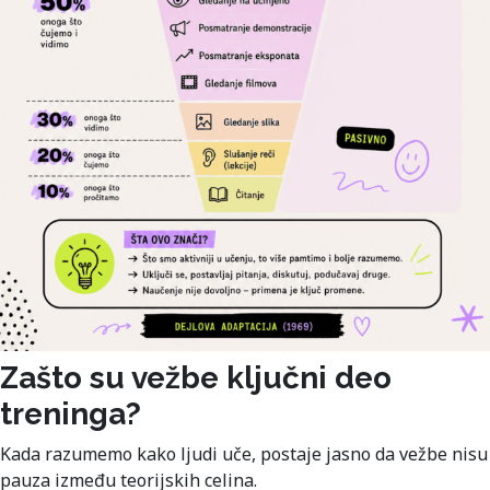
Zašto su vežbe ključni deo
treninga?
Kada razumemo kako ljudi uče, postaje jasno da vežbe nisu
pauza između teorijskih celina.