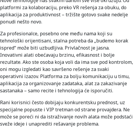
Nove tehnologije nas svakim danom sve više okružuju. Od
platformi za kolaboraciju, preko VR rešenja za obuku, do
aplikacija za produktivnost – tržište gotovo svake nedelje
ponudi nešto novo.
Za profesionalce, posebno one među nama koji su
tehnološki orijentisani, stalna potreba da „budemo korak
ispred“ može biti uzbudljiva. Privlačnost je jasna.
Inovativni alati obećavaju brzinu, efikasnost i bolje
rezultate. Ako ste osoba koja voli da ima sve pod kontrolom,
oni mogu izgledati kao savršeno rešenje za svaki
operativni izazov. Platforma za bolju komunikaciju u timu,
aplikacija za organizovanje zadataka, alat za zakazivanje
sastanaka – samo recite i tehnologija će isporučiti.
Rani korisnici često dobijaju konkurentsku prednost, uz
specijalne popuste i VIP tretman od strane provajdera. Ne
može se poreći ni da istraživanje novih alata može podstaći
sveže ideje i unaprediti rešavanje problema.