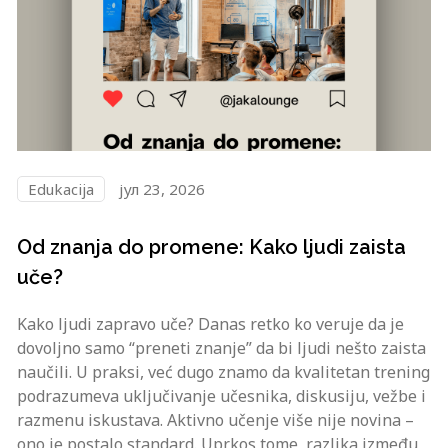
Edukacija
јул 23, 2026
Od znanja do promene: Kako ljudi zaista
uče?
Kako ljudi zapravo uče? Danas retko ko veruje da je
dovoljno samo “preneti znanje” da bi ljudi nešto zaista
naučili. U praksi, već dugo znamo da kvalitetan trening
podrazumeva uključivanje učesnika, diskusiju, vežbe i
razmenu iskustava. Aktivno učenje više nije novina –
ono je postalo standard. Uprkos tome, razlika između