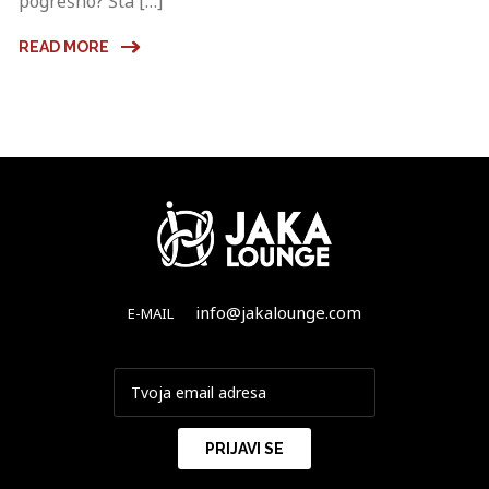
pogrešno? Šta […]
READ MORE
info@jakalounge.com
E-MAIL