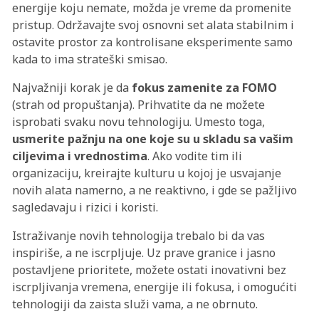
energije koju nemate, možda je vreme da promenite
pristup. Održavajte svoj osnovni set alata stabilnim i
ostavite prostor za kontrolisane eksperimente samo
kada to ima strateški smisao.
Najvažniji korak je da
fokus zamenite za FOMO
(strah od propuštanja). Prihvatite da ne možete
isprobati svaku novu tehnologiju. Umesto toga,
usmerite pažnju na one koje su u skladu sa vašim
ciljevima i vrednostima
. Ako vodite tim ili
organizaciju, kreirajte kulturu u kojoj je usvajanje
novih alata namerno, a ne reaktivno, i gde se pažljivo
sagledavaju i rizici i koristi.
Istraživanje novih tehnologija trebalo bi da vas
inspiriše, a ne iscrpljuje. Uz prave granice i jasno
postavljene prioritete, možete ostati inovativni bez
iscrpljivanja vremena, energije ili fokusa, i omogućiti
tehnologiji da zaista služi vama, a ne obrnuto.