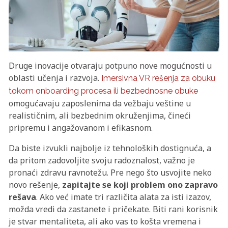
Druge inovacije otvaraju potpuno nove mogućnosti u
oblasti učenja i razvoja.
Imersivna VR rešenja za obuku
tokom onboarding procesa ili bezbednosne obuke
omogućavaju zaposlenima da vežbaju veštine u
realističnim, ali bezbednim okruženjima, čineći
pripremu i angažovanom i efikasnom.
Da biste izvukli najbolje iz tehnoloških dostignuća, a
da pritom zadovoljite svoju radoznalost, važno je
pronaći zdravu ravnotežu. Pre nego što usvojite neko
novo rešenje,
zapitajte se koji problem ono zapravo
rešava
. Ako već imate tri različita alata za isti izazov,
možda vredi da zastanete i pričekate. Biti rani korisnik
je stvar mentaliteta, ali ako vas to košta vremena i