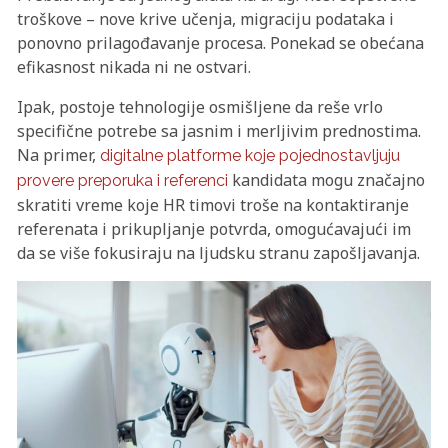
troškove – nove krive učenja, migraciju podataka i
ponovno prilagođavanje procesa. Ponekad se obećana
efikasnost nikada ni ne ostvari.
Ipak, postoje tehnologije osmišljene da reše vrlo
specifične potrebe sa jasnim i merljivim prednostima.
Na primer,
digitalne platforme koje pojednostavljuju
kandidata mogu značajno
provere preporuka i referenci
skratiti vreme koje HR timovi troše na kontaktiranje
referenata i prikupljanje potvrda, omogućavajući im
da se više fokusiraju na ljudsku stranu zapošljavanja.