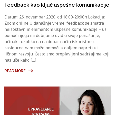
Feedback kao ključ uspešne komunikacije
Datum: 26. novembar 2020. od 18:00-20:00h Lokacija:
Zoom online U današnje vreme, feedback se smatra
neizostavnim elementom uspešne komunikacije – uz
pomoć njega mi dobijamo uvid u svoje ponašanje,
učinak i ukoliko ga na dobar način iskoristimo,
zasigurno nam može pomoći u daljem napretku i
ličnom razvoju. Često smo preplavljeni sadržajima koji
nas uče kako […]
READ MORE