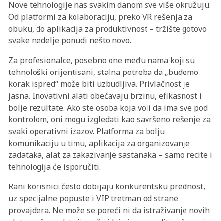
Nove tehnologije nas svakim danom sve više okružuju.
Od platformi za kolaboraciju, preko VR rešenja za
obuku, do aplikacija za produktivnost – tržište gotovo
svake nedelje ponudi nešto novo.
Za profesionalce, posebno one među nama koji su
tehnološki orijentisani, stalna potreba da „budemo
korak ispred“ može biti uzbudljiva. Privlačnost je
jasna. Inovativni alati obećavaju brzinu, efikasnost i
bolje rezultate. Ako ste osoba koja voli da ima sve pod
kontrolom, oni mogu izgledati kao savršeno rešenje za
svaki operativni izazov. Platforma za bolju
komunikaciju u timu, aplikacija za organizovanje
zadataka, alat za zakazivanje sastanaka – samo recite i
tehnologija će isporučiti.
Rani korisnici često dobijaju konkurentsku prednost,
uz specijalne popuste i VIP tretman od strane
provajdera. Ne može se poreći ni da istraživanje novih