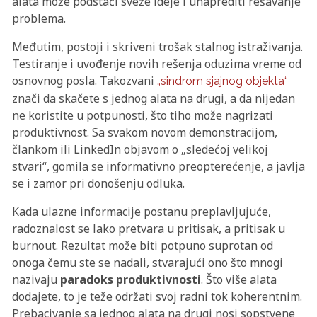
alata može podstaći sveže ideje i unaprediti rešavanje
problema.
Međutim, postoji i skriveni trošak stalnog istraživanja.
Testiranje i uvođenje novih rešenja oduzima vreme od
osnovnog posla. Takozvani
„sindrom sjajnog objekta“
znači da skačete s jednog alata na drugi, a da nijedan
ne koristite u potpunosti, što tiho može nagrizati
produktivnost. Sa svakom novom demonstracijom,
člankom ili LinkedIn objavom o „sledećoj velikoj
stvari“, gomila se informativno preopterećenje, a javlja
se i zamor pri donošenju odluka.
Kada ulazne informacije postanu preplavljujuće,
radoznalost se lako pretvara u pritisak, a pritisak u
burnout. Rezultat može biti potpuno suprotan od
onoga čemu ste se nadali, stvarajući ono što mnogi
nazivaju
paradoks produktivnosti
. Što više alata
dodajete, to je teže održati svoj radni tok koherentnim.
Prebacivanje sa jednog alata na drugi nosi sopstvene