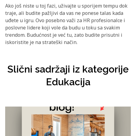
Ako još niste u toj fazi, uživajte u sporijem tempu dok
traje, ali budite pažljivi da vas ne ponese talas kada
uđete u igru. Ovo posebno važi za HR profesionalce i
poslovne lidere koji vole da budu u toku sa svakim
trendom. Budućnost je već tu, zato budite prisutni i
iskoristite je na strateški način.
Slični sadržaji iz kategorije
Edukacija