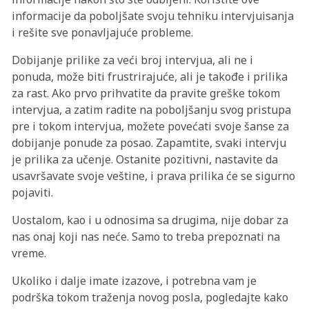
informacije da poboljšate svoju tehniku intervjuisanja
i rešite sve ponavljajuće probleme.
Dobijanje prilike za veći broj intervjua, ali ne i
ponuda, može biti frustrirajuće, ali je takođe i prilika
za rast. Ako prvo prihvatite da pravite greške tokom
intervjua, a zatim radite na poboljšanju svog pristupa
pre i tokom intervjua, možete povećati svoje šanse za
dobijanje ponude za posao. Zapamtite, svaki intervju
je prilika za učenje. Ostanite pozitivni, nastavite da
usavršavate svoje veštine, i prava prilika će se sigurno
pojaviti.
Uostalom, kao i u odnosima sa drugima, nije dobar za
nas onaj koji nas neće. Samo to treba prepoznati na
vreme.
Ukoliko i dalje imate izazove, i potrebna vam je
podrška tokom traženja novog posla, pogledajte kako