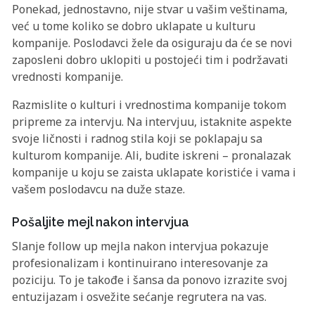
Ponekad, jednostavno, nije stvar u vašim veštinama,
već u tome koliko se dobro uklapate u kulturu
kompanije. Poslodavci žele da osiguraju da će se novi
zaposleni dobro uklopiti u postojeći tim i podržavati
vrednosti kompanije.
Razmislite o kulturi i vrednostima kompanije tokom
pripreme za intervju. Na intervjuu, istaknite aspekte
svoje ličnosti i radnog stila koji se poklapaju sa
kulturom kompanije. Ali, budite iskreni – pronalazak
kompanije u koju se zaista uklapate koristiće i vama i
vašem poslodavcu na duže staze.
Pošaljite mejl nakon intervjua
Slanje follow up mejla nakon intervjua pokazuje
profesionalizam i kontinuirano interesovanje za
poziciju. To je takođe i šansa da ponovo izrazite svoj
entuzijazam i osvežite sećanje regrutera na vas.