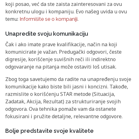
koji posao, već da ste zaista zainteresovani za ovu
konkretnu ulogu i kompaniju. Evo našeg uvida u ovu
temu:
.
Informišite se o kompaniji
Unapredite svoju komunikaciju
Čak i ako imate prave kvalifikacije, način na koji
komunicirate je važan. Predugački odgovori, česte
digresije, korišćenje suvišnih reči ili indirektno
odgovaranje na pitanja može ostaviti loš utisak.
Zbog toga savetujemo da radite na unapređenju svoje
komunikacije kako biste bili jasni i koncizni. Takođe,
razmislite o korišćenju STAR metode (Situacija,
Zadatak, Akcija, Rezultat) za strukturiranje svojih
odgovora. Ova tehnika pomaže vam da ostanete
fokusirani i pružite detaljne, relevantne odgovore.
Bolje predstavite svoje kvalitete