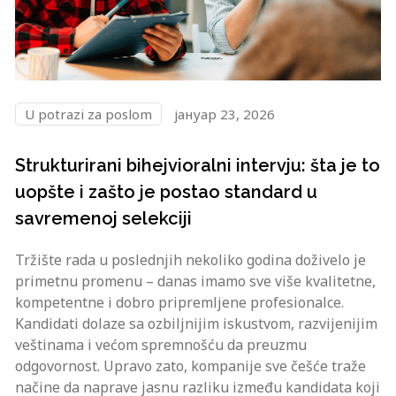
U potrazi za poslom
јануар 23, 2026
Strukturirani bihejvioralni intervju: šta je to
uopšte i zašto je postao standard u
savremenoj selekciji
Tržište rada u poslednjih nekoliko godina doživelo je
primetnu promenu – danas imamo sve više kvalitetne,
kompetentne i dobro pripremljene profesionalce.
Kandidati dolaze sa ozbiljnijim iskustvom, razvijenijim
veštinama i većom spremnošću da preuzmu
odgovornost. Upravo zato, kompanije sve češće traže
načine da naprave jasnu razliku između kandidata koji