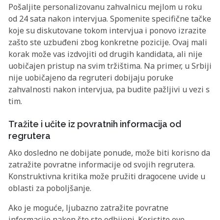
Pošaljite personalizovanu zahvalnicu mejlom u roku
od 24 sata nakon intervjua. Spomenite specifične tačke
koje su diskutovane tokom intervjua i ponovo izrazite
zašto ste uzbuđeni zbog konkretne pozicije. Ovaj mali
korak može vas izdvojiti od drugih kandidata, ali nije
uobičajen pristup na svim tržištima. Na primer, u Srbiji
nije uobičajeno da regruteri dobijaju poruke
zahvalnosti nakon intervjua, pa budite pažljivi u vezi s
tim.
Tražite i učite iz povratnih informacija od
regrutera
Ako dosledno ne dobijate ponude, može biti korisno da
zatražite povratne informacije od svojih regrutera.
Konstruktivna kritika može pružiti dragocene uvide u
oblasti za poboljšanje.
Ako je moguće, ljubazno zatražite povratne
informacije nakon što ste odbijeni. Koristite ove