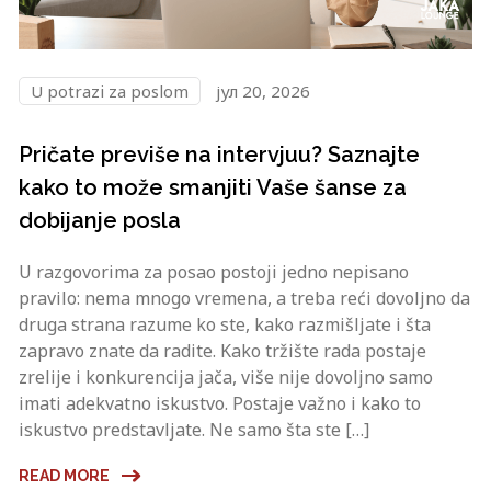
U potrazi za poslom
јул 20, 2026
Pričate previše na intervjuu? Saznajte
kako to može smanjiti Vaše šanse za
dobijanje posla
U razgovorima za posao postoji jedno nepisano
pravilo: nema mnogo vremena, a treba reći dovoljno da
druga strana razume ko ste, kako razmišljate i šta
zapravo znate da radite. Kako tržište rada postaje
zrelije i konkurencija jača, više nije dovoljno samo
imati adekvatno iskustvo. Postaje važno i kako to
iskustvo predstavljate. Ne samo šta ste […]
READ MORE