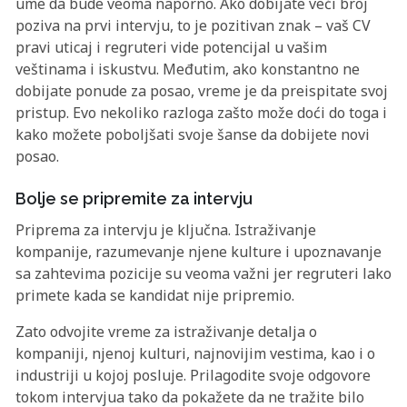
ume da bude veoma naporno. Ako dobijate veći broj
poziva na prvi intervju, to je pozitivan znak – vaš CV
pravi uticaj i regruteri vide potencijal u vašim
veštinama i iskustvu. Međutim, ako konstantno ne
dobijate ponude za posao, vreme je da preispitate svoj
pristup. Evo nekoliko razloga zašto može doći do toga i
kako možete poboljšati svoje šanse da dobijete novi
posao.
Bolje se pripremite za intervju
Priprema za intervju je ključna. Istraživanje
kompanije, razumevanje njene kulture i upoznavanje
sa zahtevima pozicije su veoma važni jer regruteri lako
primete kada se kandidat nije pripremio.
Zato odvojite vreme za istraživanje detalja o
kompaniji, njenoj kulturi, najnovijim vestima, kao i o
industriji u kojoj posluje. Prilagodite svoje odgovore
tokom intervjua tako da pokažete da ne tražite bilo