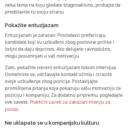
neka tema na koju gledate blagonaklono, probajte da
predstavite tu svoju stranu.
Pokažite entuzijazam
Entuzijazam je zarazan. Poslodavci preferiraju
kandidate koji su uzbuđeni zbog poslovne prilike i
željni da daju doprinos. Ako delujete ravnodušno,
mogu posumnjati u vaš motivaciju.
Zato, pokažite iskreni entuzijazam tokom intervjua.
Osmehnite se, održavajte kontakt očima i izrazite
svoje uzbuđenje zbog pozicije. Postavljajte
promišljena pitanja koja pokazuju vašu motivaziju za
poziciju i kompaniju. Za dodatnu pripremu, pogledajte
ove savete:
Praktični saveti za zakazani intervju za
posao.
Ne uklapate se u kompanijsku kulturu