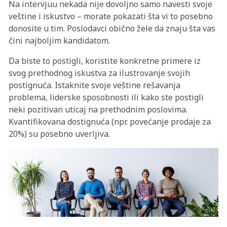
Na intervjuu nekada nije dovoljno samo navesti svoje
veštine i iskustvo – morate pokazati šta vi to posebno
donosite u tim. Poslodavci obično žele da znaju šta vas
čini najboljim kandidatom.
Da biste to postigli, koristite konkretne primere iz
svog prethodnog iskustva za ilustrovanje svojih
postignuća. Istaknite svoje veštine rešavanja
problema, liderske sposobnosti ili kako ste postigli
neki pozitivan uticaj na prethodnim poslovima.
Kvantifikovana dostignuća (npr. povećanje prodaje za
20%) su posebno uverljiva.