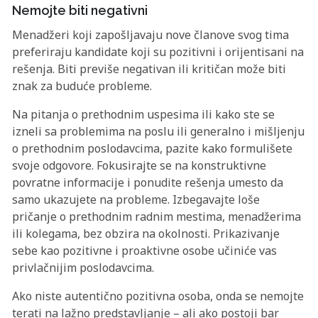
Nemojte biti negativni
Menadžeri koji zapošljavaju nove članove svog tima
preferiraju kandidate koji su pozitivni i orijentisani na
rešenja. Biti previše negativan ili kritičan može biti
znak za buduće probleme.
Na pitanja o prethodnim uspesima ili kako ste se
izneli sa problemima na poslu ili generalno i mišljenju
o prethodnim poslodavcima, pazite kako formulišete
svoje odgovore. Fokusirajte se na konstruktivne
povratne informacije i ponudite rešenja umesto da
samo ukazujete na probleme. Izbegavajte loše
pričanje o prethodnim radnim mestima, menadžerima
ili kolegama, bez obzira na okolnosti. Prikazivanje
sebe kao pozitivne i proaktivne osobe učiniće vas
privlačnijim poslodavcima.
Ako niste autentično pozitivna osoba, onda se nemojte
terati na lažno predstavljanje – ali ako postoji bar