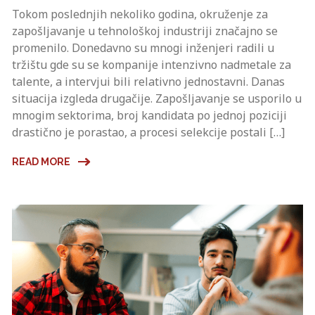
Tokom poslednjih nekoliko godina, okruženje za
zapošljavanje u tehnološkoj industriji značajno se
promenilo. Donedavno su mnogi inženjeri radili u
tržištu gde su se kompanije intenzivno nadmetale za
talente, a intervjui bili relativno jednostavni. Danas
situacija izgleda drugačije. Zapošljavanje se usporilo u
mnogim sektorima, broj kandidata po jednoj poziciji
drastično je porastao, a procesi selekcije postali […]
READ MORE