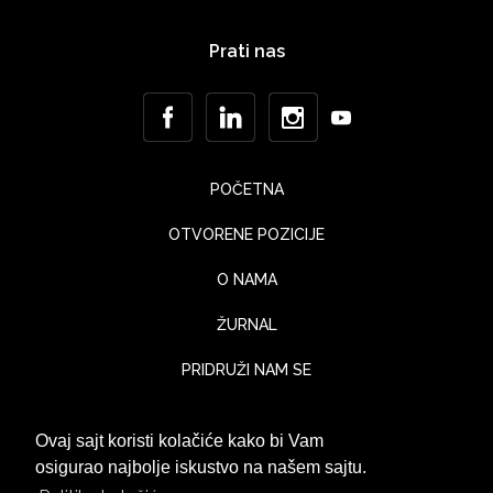
Prati nas
POČETNA
OTVORENE POZICIJE
O NAMA
ŽURNAL
PRIDRUŽI NAM SE
KONTAKT
Ovaj sajt koristi kolačiće kako bi Vam
UTISCI KLIJENATA
osigurao najbolje iskustvo na našem sajtu.