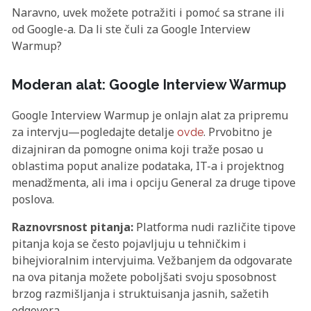
Naravno, uvek možete potražiti i pomoć sa strane ili
od Google-a. Da li ste čuli za Google Interview
Warmup?
Moderan alat: Google Interview Warmup
Google Interview Warmup je onlajn alat za pripremu
za intervju—pogledajte detalje
. Prvobitno je
ovde
dizajniran da pomogne onima koji traže posao u
oblastima poput analize podataka, IT-a i projektnog
menadžmenta, ali ima i opciju General za druge tipove
poslova.
Raznovrsnost pitanja:
Platforma nudi različite tipove
pitanja koja se često pojavljuju u tehničkim i
bihejvioralnim intervjuima. Vežbanjem da odgovarate
na ova pitanja možete poboljšati svoju sposobnost
brzog razmišljanja i struktuisanja jasnih, sažetih
odgovora.