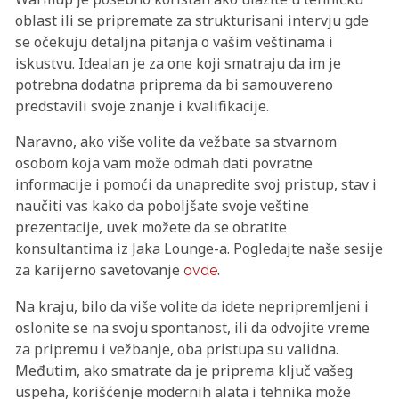
oblast ili se pripremate za strukturisani intervju gde
se očekuju detaljna pitanja o vašim veštinama i
iskustvu. Idealan je za one koji smatraju da im je
potrebna dodatna priprema da bi samouvereno
predstavili svoje znanje i kvalifikacije.
Naravno, ako više volite da vežbate sa stvarnom
osobom koja vam može odmah dati povratne
informacije i pomoći da unapredite svoj pristup, stav i
naučiti vas kako da poboljšate svoje veštine
prezentacije, uvek možete da se obratite
konsultantima iz Jaka Lounge-a. Pogledajte naše sesije
za karijerno savetovanje
.
ovde
Na kraju, bilo da više volite da idete nepripremljeni i
oslonite se na svoju spontanost, ili da odvojite vreme
za pripremu i vežbanje, oba pristupa su validna.
Međutim, ako smatrate da je priprema ključ vašeg
uspeha, korišćenje modernih alata i tehnika može