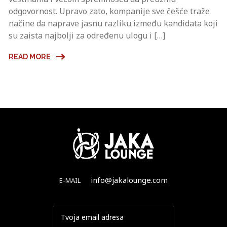
odgovornost. Upravo zato, kompanije sve češće traže
načine da naprave jasnu razliku između kandidata koji
su zaista najbolji za određenu ulogu i […]
READ MORE
info@jakalounge.com
E-MAIL