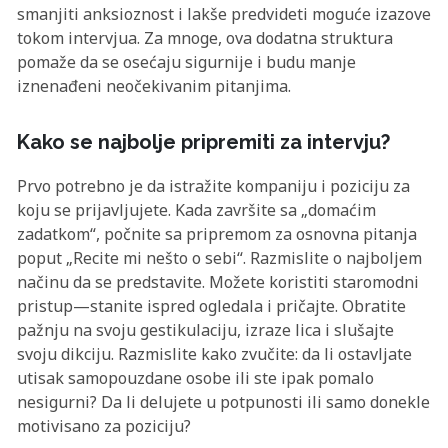
smanjiti anksioznost i lakše predvideti moguće izazove
tokom intervjua. Za mnoge, ova dodatna struktura
pomaže da se osećaju sigurnije i budu manje
iznenađeni neočekivanim pitanjima.
Kako se najbolje pripremiti za intervju?
Prvo potrebno je da istražite kompaniju i poziciju za
koju se prijavljujete. Kada završite sa „domaćim
zadatkom“, počnite sa pripremom za osnovna pitanja
poput „Recite mi nešto o sebi“. Razmislite o najboljem
načinu da se predstavite. Možete koristiti staromodni
pristup—stanite ispred ogledala i pričajte. Obratite
pažnju na svoju gestikulaciju, izraze lica i slušajte
svoju dikciju. Razmislite kako zvučite: da li ostavljate
utisak samopouzdane osobe ili ste ipak pomalo
nesigurni? Da li delujete u potpunosti ili samo donekle
motivisano za poziciju?