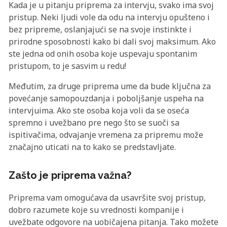
Kada je u pitanju priprema za intervju, svako ima svoj
pristup. Neki ljudi vole da odu na intervju opušteno i
bez pripreme, oslanjajući se na svoje instinkte i
prirodne sposobnosti kako bi dali svoj maksimum. Ako
ste jedna od onih osoba koje uspevaju spontanim
pristupom, to je sasvim u redu!
Međutim, za druge priprema ume da bude ključna za
povećanje samopouzdanja i poboljšanje uspeha na
intervjuima. Ako ste osoba koja voli da se oseća
spremno i uvežbano pre nego što se suoči sa
ispitivačima, odvajanje vremena za pripremu može
značajno uticati na to kako se predstavljate.
Zašto je priprema važna?
Priprema vam omogućava da usavršite svoj pristup,
dobro razumete koje su vrednosti kompanije i
uvežbate odgovore na uobičajena pitanja. Tako možete