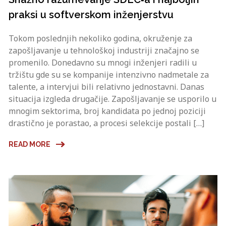
praksi u softverskom inženjerstvu
Tokom poslednjih nekoliko godina, okruženje za
zapošljavanje u tehnološkoj industriji značajno se
promenilo. Donedavno su mnogi inženjeri radili u
tržištu gde su se kompanije intenzivno nadmetale za
talente, a intervjui bili relativno jednostavni. Danas
situacija izgleda drugačije. Zapošljavanje se usporilo u
mnogim sektorima, broj kandidata po jednoj poziciji
drastično je porastao, a procesi selekcije postali […]
READ MORE