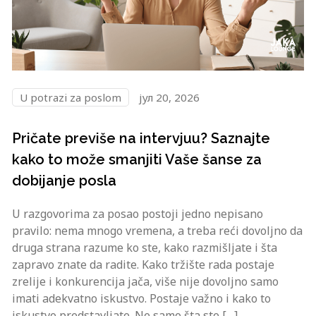
U potrazi za poslom
јул 20, 2026
Pričate previše na intervjuu? Saznajte
kako to može smanjiti Vaše šanse za
dobijanje posla
U razgovorima za posao postoji jedno nepisano
pravilo: nema mnogo vremena, a treba reći dovoljno da
druga strana razume ko ste, kako razmišljate i šta
zapravo znate da radite. Kako tržište rada postaje
zrelije i konkurencija jača, više nije dovoljno samo
imati adekvatno iskustvo. Postaje važno i kako to
iskustvo predstavljate. Ne samo šta ste […]