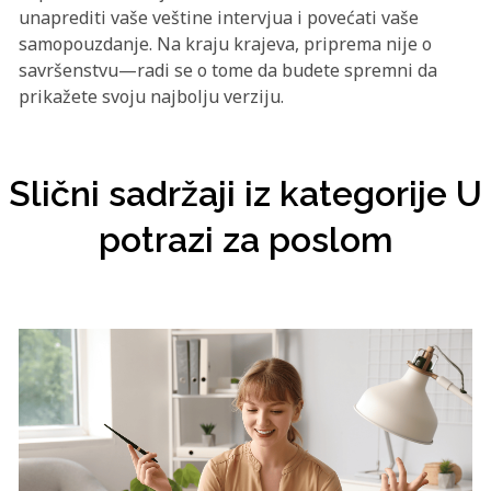
unaprediti vaše veštine intervjua i povećati vaše
samopouzdanje. Na kraju krajeva, priprema nije o
savršenstvu—radi se o tome da budete spremni da
prikažete svoju najbolju verziju.
Slični sadržaji iz kategorije U
potrazi za poslom