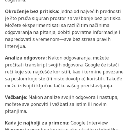
Okruženje bez pritiska:
Jedna od najvećih prednosti
je što pruža siguran prostor za vežbanje bez pritiska.
Možete eksperimentisati sa različitim načinima
odgovaranja na pitanja, dobiti povratne informacije i
napredovati s vremenom—sve bez stresa pravih
intervjua.
Analiza odgovora:
Nakon odgovaranja, možete
pročitati transkript svojih odgovora. Google će istaći
reči koje ste najčešće koristili, kao i termine povezane
sa poslom koje ste (ili niste dovoljno) koristili. Takođe
može izdvojiti ključne tačke vašeg predstavljanja.
Vežbanje:
Nakon analize svojih odgovora i nastupa,
možete sve ponoviti i vežbati sa istim ili novim
pitanjima.
Kada je najbolji za primenu:
Google Interview
Warmup je posebno koristan ako ulazite u tehničku