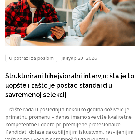
U potrazi za poslom
јануар 23, 2026
Strukturirani bihejvioralni intervju: šta je to
uopšte i zašto je postao standard u
savremenoj selekciji
Tržište rada u poslednjih nekoliko godina doživelo je
primetnu promenu – danas imamo sve više kvalitetne,
kompetentne i dobro pripremljene profesionalce.
Kandidati dolaze sa ozbiljnijim iskustvom, razvijenijim
veštinama i većom spremnošću da preuzmu