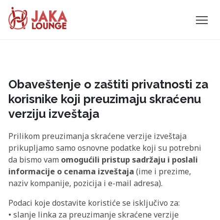
JAKA
Skip
to
LOUNGE
content
Obaveštenje o zaštiti privatnosti za
korisnike koji preuzimaju skraćenu
verziju izveštaja
Prilikom preuzimanja skraćene verzije izveštaja
prikupljamo samo osnovne podatke koji su potrebni
da bismo vam
omogućili pristup sadržaju i poslali
informacije o cenama izveštaja
(ime i prezime,
naziv kompanije, pozicija i e-mail adresa).
Podaci koje dostavite koristiće se isključivo za:
• slanje linka za preuzimanje skraćene verzije