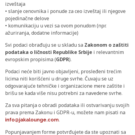
izveštaja
• slanje cenovnika i ponude za ceo izveštaj ili njegove
pojedinačne delove
• komunikaciju u vezi sa ovom ponudom (npr.
ažuriranja, dodatne informacije)
Svi podaci obrađuju se u skladu sa
Zakonom o zaštiti
podataka o ličnosti Republike Srbije
i relevantnim
evropskim propisima (
GDPR
).
Podaci neće biti javno objavljeni, prosleđeni trećim
licima niti korišćeni u druge svrhe. Čuvaju se uz
odgovarajuće tehničke i organizacione mere zaštite i
brišu se kada više nisu potrebni za navedene svrhe.
Za sva pitanja o obradi podataka ili ostvarivanju svojih
prava prema Zakonu i GDPR-u, možete nam pisati na
.
info@jakalounge.com
Popunjavanjem forme potvrđujete da ste upoznati sa