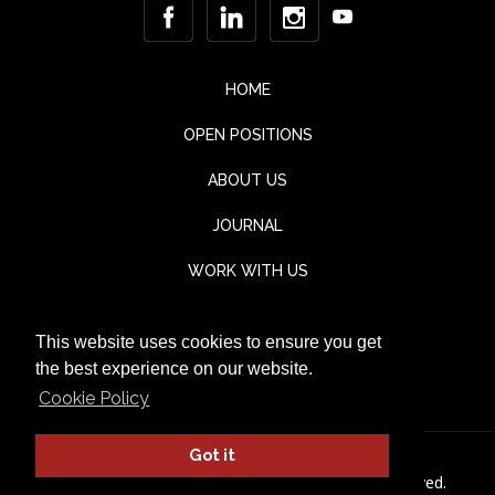
HOME
OPEN POSITIONS
ABOUT US
JOURNAL
WORK WITH US
CONTACT
This website uses cookies to ensure you get
TESTIMONIALS
the best experience on our website.
Cookie Policy
Got it
© Jaka Lounge 2026. All rights Reserved.
Privacy Policy