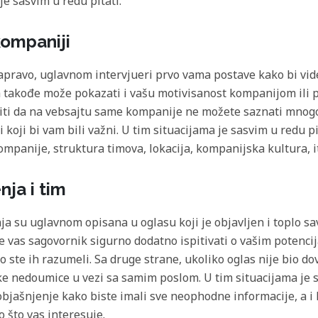
 je sasvim u redu pitati.
kompaniji
apravo, uglavnom intervjueri prvo vama postave kako bi videli
 a takođe može pokazati i vašu motivisanost kompanijom ili 
ti da na vebsajtu same kompanije ne možete saznati mnogo 
i koji bi vam bili važni. U tim situacijama je sasvim u redu pi
ompanije, struktura timova, lokacija, kompanijska kultura, it
ja i tim
a su uglavnom opisana u oglasu koji je objavljen i toplo s
 će vas sagovornik sigurno dodatno ispitivati o vašim potenci
 ste ih razumeli. Sa druge strane, ukoliko oglas nije bio do
eke nedoumice u vezi sa samim poslom. U tim situacijama je
bjašnjenje kako biste imali sve neophodne informacije, a i k
o što vas interesuje.