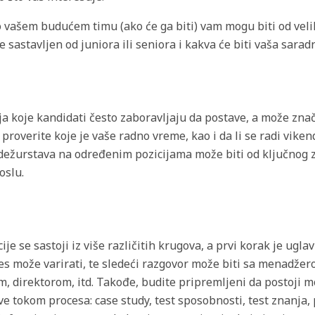
 vašem budućem timu (ako će ga biti) vam mogu biti od velik
 je sastavljen od juniora ili seniora i kakva će biti vaša sarad
ja koje kandidati često zaboravljaju da postave, a može znač
proverite koje je vaše radno vreme, kao i da li se radi vike
 dežurstava na određenim pozicijama može biti od ključnog 
oslu.
ije se sastoji iz više različitih krugova, a prvi korak je ug
s može varirati, te sledeći razgovor može biti sa menadžerom
 direktorom, itd. Takođe, budite pripremljeni da postoji 
tove tokom procesa: case study, test sposobnosti, test znanja, 