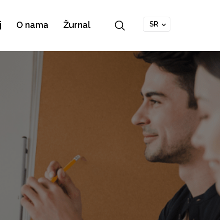
j
O nama
Žurnal
SR