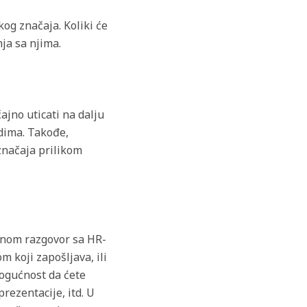
og značaja. Koliki će
nja sa njima.
ajno uticati na dalju
ndima. Takođe,
značaja prilikom
lavnom razgovor sa HR-
 koji zapošljava, ili
mogućnost da ćete
prezentacije, itd. U