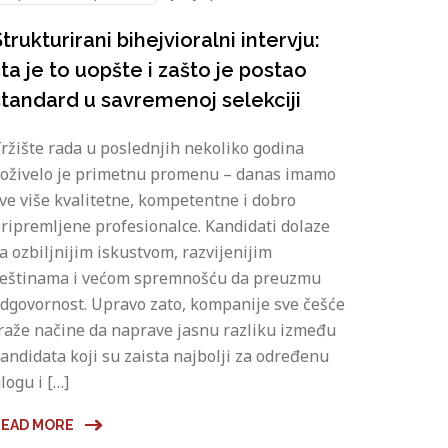
trukturirani bihejvioralni intervju:
šta je to uopšte i zašto je postao
standard u savremenoj selekciji
ržište rada u poslednjih nekoliko godina
oživelo je primetnu promenu – danas imamo
ve više kvalitetne, kompetentne i dobro
ripremljene profesionalce. Kandidati dolaze
a ozbiljnijim iskustvom, razvijenijim
eštinama i većom spremnošću da preuzmu
dgovornost. Upravo zato, kompanije sve češće
raže načine da naprave jasnu razliku između
andidata koji su zaista najbolji za određenu
logu i […]
READ MORE