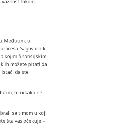
va važnost tokom
ju. Međutim, u
 procesa. Sagovornik
sa kojim finansijskim
k ih možete pitati da
 istaći da ste
utim, to nikako ne
brali sa timom u koji
te šta vas očekuje –