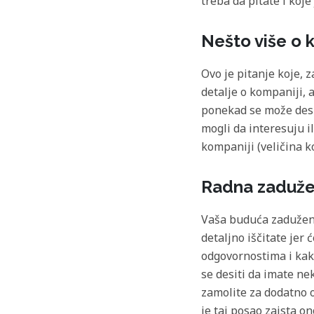
treba da pitate i koje
Nešto više o 
Ovo je pitanje koje, z
detalje o kompaniji,
ponekad se može desi
mogli da interesuju il
kompaniji (veličina k
Radna zadužen
Vaša buduća zaduženj
detaljno iščitate jer
odgovornostima i kako
se desiti da imate n
zamolite za dodatno o
je taj posao zaista on