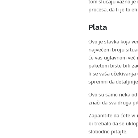
tom slučaju važno je 
procesa, da li je to e
Plata
Ovo je stavka koja ve
najvećem broju situa
će vas uglavnom već n
paketom biste bili za
li se vaša očekivanja 
spremni da detaljnij
Ovo su samo neka od 
znači da sva druga pi
Zapamtite da ćete vi 
bi trebalo da se uklo
slobodno pitajte.