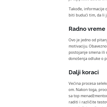
Takođe, informacije o
biti budući tim, da li
Radno vreme
Ovo je jedno od pitan
motivaciju. Obavezno 
postojanje smena ili
donošenja odluke o p
Dalji koraci
Većina procesa selekc
om. Nakon toga, proce
sa top menadžmentom,
raditi i različite tes