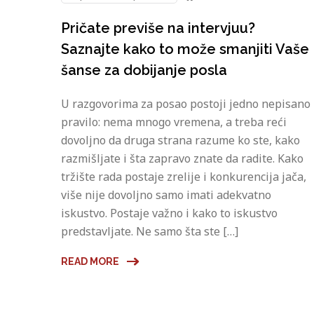
Pričate previše na intervjuu?
Saznajte kako to može smanjiti Vaše
šanse za dobijanje posla
U razgovorima za posao postoji jedno nepisano
pravilo: nema mnogo vremena, a treba reći
dovoljno da druga strana razume ko ste, kako
razmišljate i šta zapravo znate da radite. Kako
tržište rada postaje zrelije i konkurencija jača,
više nije dovoljno samo imati adekvatno
iskustvo. Postaje važno i kako to iskustvo
predstavljate. Ne samo šta ste […]
READ MORE