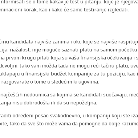
informisati se o tome kakav je test u pitanju, koje je njego
liminacioni korak, kao i kako će samo testiranje izgledati.
ćinu kandidata najviše zanima i oko koje se najviše raspitu
cija, nažalost, nije moguće saznati platu na samom početku
a prvom krugu pitati koja su vaša finansijska očekivanja i 
dovoljni. Iako vam možda tada ne mogu reći tačnu platu, uve
uklapaju u finansijski budžet kompanije za tu poziciju, kao i
e razgovarate o tome u sledećim krugovima.
najčešćih nedoumica sa kojima se kandidati suočavaju, međ
tanja nisu dobrodošla ili da su nepoželjna.
raditi određeni posao svakodnevno, u kompaniji koju ste iza
pite, tako da sve što može vama da pomogne da bolje razume