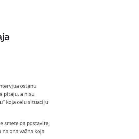
aja
intervjua ostanu
 pitaju, a nisu.
“ koja celu situaciju
ne smete da postavite,
mo na ona važna koja