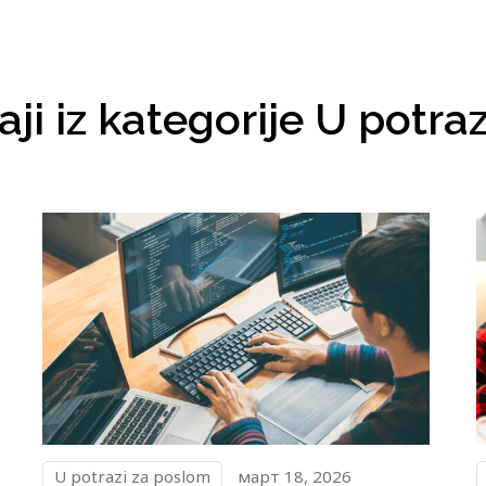
aji iz kategorije U potr
U potrazi za poslom
март 18, 2026