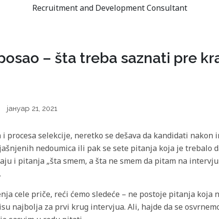
Recruitment and Development Consultant
 posao – šta treba saznati pre kr
јануар 21, 2021
i procesa selekcije, neretko se dešava da kandidati nakon 
ašnjenih nedoumica ili pak se sete pitanja koja je trebalo da
jaju i pitanja „šta smem, a šta ne smem da pitam na intervjuu
.
enja cele priče, reći ćemo sledeće – ne postoje pitanja koja 
su najbolja za prvi krug intervjua. Ali, hajde da se osvrne