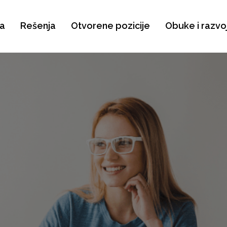
a
Rešenja
Otvorene pozicije
Obuke i razvo