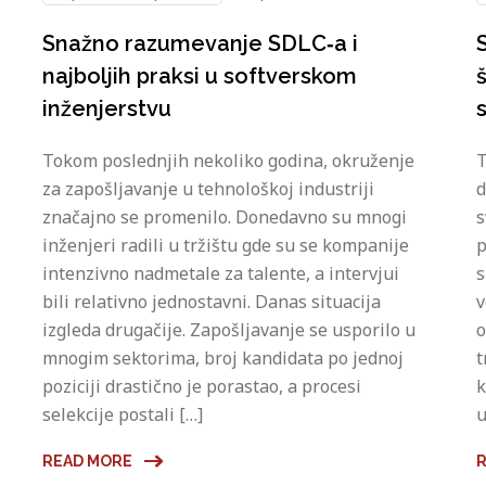
Snažno razumevanje SDLC‑a i
S
najboljih praksi u softverskom
inženjerstvu
Tokom poslednjih nekoliko godina, okruženje
T
za zapošljavanje u tehnološkoj industriji
d
značajno se promenilo. Donedavno su mnogi
s
inženjeri radili u tržištu gde su se kompanije
p
intenzivno nadmetale za talente, a intervjui
s
bili relativno jednostavni. Danas situacija
v
izgleda drugačije. Zapošljavanje se usporilo u
o
mnogim sektorima, broj kandidata po jednoj
t
poziciji drastično je porastao, a procesi
k
selekcije postali […]
u
READ MORE