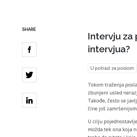
SHARE
Intervju za
intervjua?
U potrazi za poslom
Tokom traženja posla 
zbunjeni usled nerazj
Takođe, često se javl
čine još zamršenijom
U cilju pojednostavlj
možda tek ona koja ni