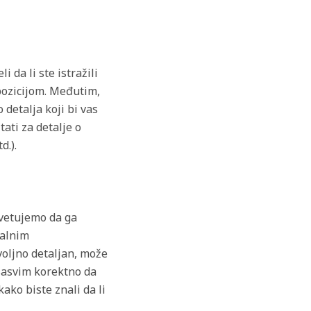
 da li ste istražili
pozicijom. Međutim,
detalja koji bi vas
tati za detalje o
d.).
avetujemo da ga
jalnim
voljno detaljan, može
 sasvim korektno da
ako biste znali da li