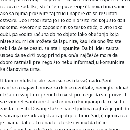
izazovne zadatke, steći ćete poverenje članova tima samo
ako sa njima proživite taj trud i napore da se rezultati
ostvare. Deo integriteta je i to da li držite reč koju ste dali
nekome. Poverenje zaposlenih se teško stiče, a vrlo lako
gubi, pa vodite računa da ne dajete lako obećanja koja
niste sigurni da možete da ispunite, kao i da ono što ste
rekli da će se desiti, zaista i ispunite. Da bi lider zaista
uspeo da se drži ovog principa, on/a najčešće mora da
dobro razmisli pre nego što neku informaciju komunicira
ka članovima tima.
U tom kontekstu, ako vam se desi da vaš nadređeni
ushićeno najavi bonuse za dobre rezultate, nemojte odmah
otrčati u svoj tim i preneti tu vest pre nego da ste proverili
sa svim relevantnim strukturama u kompaniji da će se to
zaista i desiti. Davanje lažne nade ljudima najbrži je put do
stvaranja nezadovoljstva i apatije u timu. Sad, činjenica da
je i vama data lažna nada i da ste i vi možda lično
razočarani kada dođe do neispunjenja neke najavljene