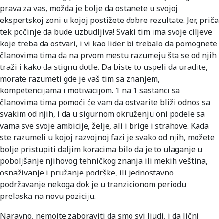
prava za vas, možda je bolje da ostanete u svojoj
ekspertskoj zoni u kojoj postižete dobre rezultate. Jer, priča
tek počinje da bude uzbudljiva! Svaki tim ima svoje ciljeve
koje treba da ostvari, i vi kao lider bi trebalo da pomognete
članovima tima da na prvom mestu razumeju šta se od njih
traži i kako da stignu dotle. Da biste to uspeli da uradite,
morate razumeti gde je vaš tim sa znanjem,
kompetencijama i motivacijom. 1 na 1 sastanci sa
članovima tima pomoći će vam da ostvarite bliži odnos sa
svakim od njih, i da u sigurnom okruženju oni podele sa
vama sve svoje ambicije, želje, ali i brige i strahove. Kada
ste razumeli u kojoj razvojnoj fazi je svako od njih, možete
bolje pristupiti daljim koracima bilo da je to ulaganje u
poboljšanje njihovog tehničkog znanja ili mekih veština,
osnaživanje i pružanje podrške, ili jednostavno
podržavanje nekoga dok je u tranzicionom periodu
prelaska na novu poziciju.
Naravno, nemojte zaboraviti da smo svi ljudi, i da lični