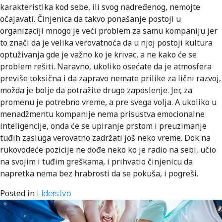
karakteristika kod sebe, ili svog nadređenog, nemojte
očajavati. Činjenica da takvo ponašanje postoji u
organizaciji mnogo je veći problem za samu kompaniju jer
to znači da je velika verovatnoća da u njoj postoji kultura
optuživanja gde je važno ko je krivac, a ne kako će se
problem rešiti. Naravno, ukoliko osećate da je atmosfera
previše toksična i da zapravo nemate prilike za lični razvoj,
možda je bolje da potražite drugo zaposlenje. Jer, za
promenu je potrebno vreme, a pre svega volja. A ukoliko u
menadžmentu kompanije nema prisustva emocionalne
inteligencije, onda će se upiranje prstom i preuzimanje
tuđih zasluga verovatno zadržati još neko vreme. Dok na
rukovodeće pozicije ne dođe neko ko je radio na sebi, učio
na svojim i tuđim greškama, i prihvatio činjenicu da
napretka nema bez hrabrosti da se pokuša, i pogreši.
Posted in
Liderstvo