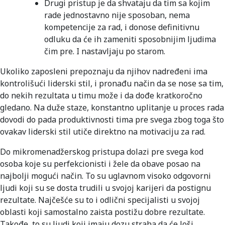
Drugi pristup je da shvataju da tim sa kojim
rade jednostavno nije sposoban, nema
kompetencije za rad, i donose definitivnu
odluku da će ih zameniti sposobnijim ljudima
čim pre. I nastavljaju po starom.
Ukoliko zaposleni prepoznaju da njihov nadređeni ima
kontrolišući liderski stil, i pronađu način da se nose sa tim,
do nekih rezultata u timu može i da dođe kratkoročno
gledano. Na duže staze, konstantno uplitanje u proces rada
dovodi do pada produktivnosti tima pre svega zbog toga što
ovakav liderski stil utiče direktno na motivaciju za rad.
Do mikromenadžerskog pristupa dolazi pre svega kod
osoba koje su perfekcionisti i žele da obave posao na
najbolji mogući način. To su uglavnom visoko odgovorni
ljudi koji su se dosta trudili u svojoj karijeri da postignu
rezultate. Najčešće su to i odlični specijalisti u svojoj
oblasti koji samostalno zaista postižu dobre rezultate.
Takođe, to su ljudi koji imaju dozu straha da će loši