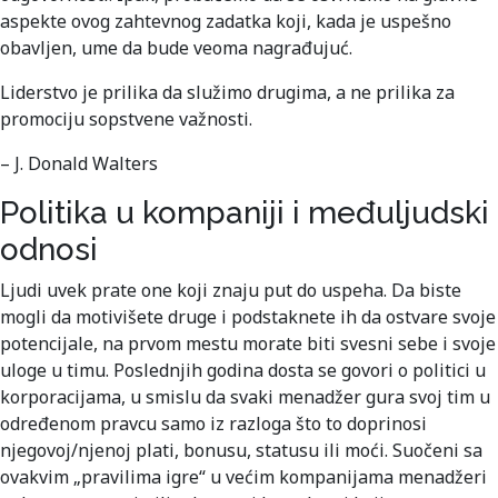
aspekte ovog zahtevnog zadatka koji, kada je uspešno
obavljen, ume da bude veoma nagrađujuć.
Liderstvo je prilika da služimo drugima, a ne prilika za
promociju sopstvene važnosti.
– J. Donald Walters
Politika u kompaniji i međuljudski
odnosi
Ljudi uvek prate one koji znaju put do uspeha. Da biste
mogli da motivišete druge i podstaknete ih da ostvare svoje
potencijale, na prvom mestu morate biti svesni sebe i svoje
uloge u timu. Poslednjih godina dosta se govori o politici u
korporacijama, u smislu da svaki menadžer gura svoj tim u
određenom pravcu samo iz razloga što to doprinosi
njegovoj/njenoj plati, bonusu, statusu ili moći. Suočeni sa
ovakvim „pravilima igre“ u većim kompanijama menadžeri