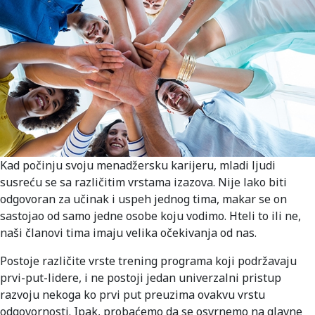
Kad počinju svoju menadžersku karijeru, mladi ljudi
susreću se sa različitim vrstama izazova. Nije lako biti
odgovoran za učinak i uspeh jednog tima, makar se on
sastojao od samo jedne osobe koju vodimo. Hteli to ili ne,
naši članovi tima imaju velika očekivanja od nas.
Postoje različite vrste trening programa koji podržavaju
prvi-put-lidere, i ne postoji jedan univerzalni pristup
razvoju nekoga ko prvi put preuzima ovakvu vrstu
odgovornosti. Ipak, probaćemo da se osvrnemo na glavne