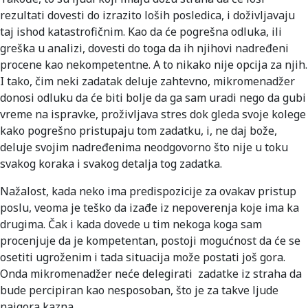
rezultati dovesti do izrazito loših posledica, i doživljavaju
taj ishod katastrofičnim. Kao da će pogrešna odluka, ili
greška u analizi, dovesti do toga da ih njihovi nadređeni
procene kao nekompetentne. A to nikako nije opcija za njih.
I tako, čim neki zadatak deluje zahtevno, mikromenadžer
donosi odluku da će biti bolje da ga sam uradi nego da gubi
vreme na ispravke, proživljava stres dok gleda svoje kolege
kako pogrešno pristupaju tom zadatku, i, ne daj bože,
deluje svojim nadređenima neodgovorno što nije u toku
svakog koraka i svakog detalja tog zadatka.
Nažalost, kada neko ima predispozicije za ovakav pristup
poslu, veoma je teško da izađe iz nepoverenja koje ima ka
drugima. Čak i kada dovede u tim nekoga koga sam
procenjuje da je kompetentan, postoji mogućnost da će se
osetiti ugroženim i tada situacija može postati još gora.
Onda mikromenadžer neće delegirati zadatke iz straha da
bude percipiran kao nesposoban, što je za takve ljude
najgora kazna.