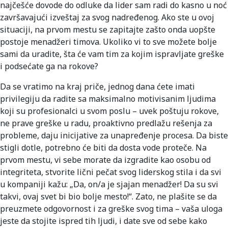
najčešće dovode do odluke da lider sam radi do kasno u noć
završavajući izveštaj za svog nadređenog. Ako ste u ovoj
situaciji, na prvom mestu se zapitajte zašto onda uopšte
postoje menadžeri timova. Ukoliko vi to sve možete bolje
sami da uradite, šta će vam tim za kojim ispravljate greške
i podsećate ga na rokove?
Da se vratimo na kraj priče, jednog dana ćete imati
privilegiju da radite sa maksimalno motivisanim ljudima
koji su profesionalci u svom poslu – uvek poštuju rokove,
ne prave greške u radu, proaktivno predlažu rešenja za
probleme, daju inicijative za unapređenje procesa. Da biste
stigli dotle, potrebno će biti da dosta vode proteče. Na
prvom mestu, vi sebe morate da izgradite kao osobu od
integriteta, stvorite lični pečat svog liderskog stila i da svi
u kompaniji kažu: „Da, on/a je sjajan menadžer! Da su svi
takvi, ovaj svet bi bio bolje mesto!“. Zato, ne plašite se da
preuzmete odgovornost i za greške svog tima – vaša uloga
jeste da stojite ispred tih ljudi, i date sve od sebe kako