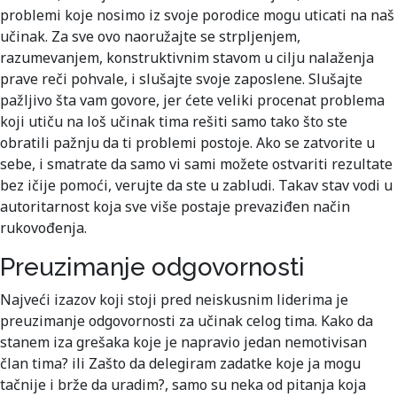
problemi koje nosimo iz svoje porodice mogu uticati na naš
učinak. Za sve ovo naoružajte se strpljenjem,
razumevanjem, konstruktivnim stavom u cilju nalaženja
prave reči pohvale, i slušajte svoje zaposlene. Slušajte
pažljivo šta vam govore, jer ćete veliki procenat problema
koji utiču na loš učinak tima rešiti samo tako što ste
obratili pažnju da ti problemi postoje. Ako se zatvorite u
sebe, i smatrate da samo vi sami možete ostvariti rezultate
bez ičije pomoći, verujte da ste u zabludi. Takav stav vodi u
autoritarnost koja sve više postaje prevaziđen način
rukovođenja.
Preuzimanje odgovornosti
Najveći izazov koji stoji pred neiskusnim liderima je
preuzimanje odgovornosti za učinak celog tima. Kako da
stanem iza grešaka koje je napravio jedan nemotivisan
član tima? ili Zašto da delegiram zadatke koje ja mogu
tačnije i brže da uradim?, samo su neka od pitanja koja