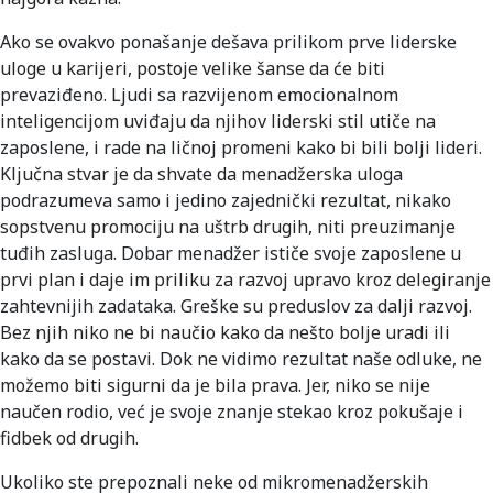
Ako se ovakvo ponašanje dešava prilikom prve liderske
uloge u karijeri, postoje velike šanse da će biti
prevaziđeno. Ljudi sa razvijenom emocionalnom
inteligencijom uviđaju da njihov liderski stil utiče na
zaposlene, i rade na ličnoj promeni kako bi bili bolji lideri.
Ključna stvar je da shvate da menadžerska uloga
podrazumeva samo i jedino zajednički rezultat, nikako
sopstvenu promociju na uštrb drugih, niti preuzimanje
tuđih zasluga. Dobar menadžer ističe svoje zaposlene u
prvi plan i daje im priliku za razvoj upravo kroz delegiranje
zahtevnijih zadataka. Greške su preduslov za dalji razvoj.
Bez njih niko ne bi naučio kako da nešto bolje uradi ili
kako da se postavi. Dok ne vidimo rezultat naše odluke, ne
možemo biti sigurni da je bila prava. Jer, niko se nije
naučen rodio, već je svoje znanje stekao kroz pokušaje i
fidbek od drugih.
Ukoliko ste prepoznali neke od mikromenadžerskih