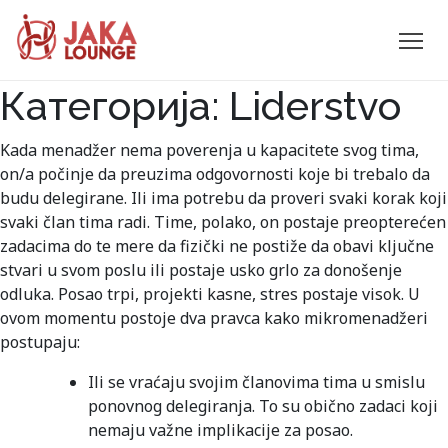
JAKA
Категорија:
Liderstvo
Skip
to
LOUNGE
content
Kada menadžer nema poverenja u kapacitete svog tima,
on/a počinje da preuzima odgovornosti koje bi trebalo da
budu delegirane. Ili ima potrebu da proveri svaki korak koji
svaki član tima radi. Time, polako, on postaje preopterećen
zadacima do te mere da fizički ne postiže da obavi ključne
stvari u svom poslu ili postaje usko grlo za donošenje
odluka. Posao trpi, projekti kasne, stres postaje visok. U
ovom momentu postoje dva pravca kako mikromenadžeri
postupaju:
Ili se vraćaju svojim članovima tima u smislu
ponovnog delegiranja. To su obično zadaci koji
nemaju važne implikacije za posao.