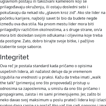
uglavnom postaju ili takozvani kameleoni koji se
prilagođavaju okruženju, ili ostaju dosledni sebi i
pokušavaju da nekad idu „glavom kroz zid“. Ako ste lider na
početku karijere, najbolji savet bi bio da budete negde
između ova dva stila. Na prvom mestu lider mora biti
prilagodljiv različitim okolnostima, a s druge strane, on/a
mora biti dosledan svojim odlukama i ciljevima koje treba
da postigne. Zato, dobro birajte svoje bitke, i pažljivo
izaberite svoje saborce.
Integritet
Ova reč je postala standard kada pričamo o opisima
uspešnih lidera, ali nažalost deluje da je vremenom
izgubila na vrednosti u praksi. Kažu da treba imati „walk
the talk“ (primenjuj ono što propovedaš) pristup u
odnosima sa zaposlenima, u smislu da ono što pričamo i
propagiramo, zaista i mi sami primenjujemo. Jer, zašto bi
neko davao svoj maksimum u poslu prateći lidera koji izlazi
svakog dana ranije sa posla? Ako vaš tim radi naporno i ima