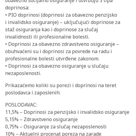
obavezno socijalno osiguranje i utvrđuju 3 tipa
doprinosa:
• PIO doprinosi (doprinosi za obavezno penzijsko
i invalidsko osiguranje) – uključujući doprinose za
staž osiguranja kao i doprinose za slučaj
invalidnosti ili profesionalne bolesti.
• Doprinosi za obavezno zdravstveno osiguranje –
obuhvaćeni su i doprinosi za povrede na radu i
profesionalne bolesti utvrđene zakonom.
• Doprinosi za obavezno osiguranje u slučaju
nezaposlenosti.
Prikazaćemo koliki su porezi i doprinosi na teret
poslodavca i zaposlenih:
POSLODAVAC:
11,5% – Doprinosi za penzijsko i invalidsko osiguranje
5,15% – Zdravstveno osiguranje
0,75% – Osiguranje za slučaj nezaposlenosti
10% – Aktuelni procenat poreza na zarade