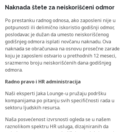
Naknada štete za neiskorišćeni odmor
Po prestanku radnog odnosa, ako zaposleni nije u
potpunosti ili delimično iskoristio godišnji odmor,
poslodavac je dužan da umesto neiskorišćenog
godišnjeg odmora isplati novčanu naknadu. Ova
naknada se obračunava na osnovu prosečne zarade
koju je zaposleni ostvario u prethodnih 12 meseci,
srazmerno broju neiskorišćenih dana godišnjeg
odmora.
Radno pravo i HR administracija
Naši eksperti Jaka Lounge-u pružaju podršku
kompanijama po pitanju svih specifičnosti rada u
sektoru ljudskih resursa.
Naša posvećenost izvrsnosti ogleda se u našem
raznolikom spektru HR usluga, dizajniranih da