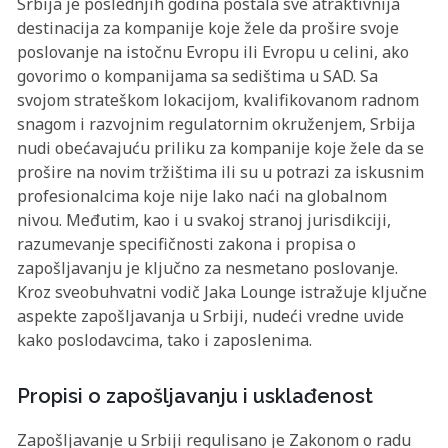
Srbija je poslednjih godina postala sve atraktivnija
destinacija za kompanije koje žele da prošire svoje
poslovanje na istočnu Evropu ili Evropu u celini, ako
govorimo o kompanijama sa sedištima u SAD. Sa
svojom strateškom lokacijom, kvalifikovanom radnom
snagom i razvojnim regulatornim okruženjem, Srbija
nudi obećavajuću priliku za kompanije koje žele da se
prošire na novim tržištima ili su u potrazi za iskusnim
profesionalcima koje nije lako naći na globalnom
nivou. Međutim, kao i u svakoj stranoj jurisdikciji,
razumevanje specifičnosti zakona i propisa o
zapošljavanju je ključno za nesmetano poslovanje.
Kroz sveobuhvatni vodič Jaka Lounge istražuje ključne
aspekte zapošljavanja u Srbiji, nudeći vredne uvide
kako poslodavcima, tako i zaposlenima.
Propisi o zapošljavanju i usklađenost
Zapošljavanje u Srbiji regulisano je Zakonom o radu