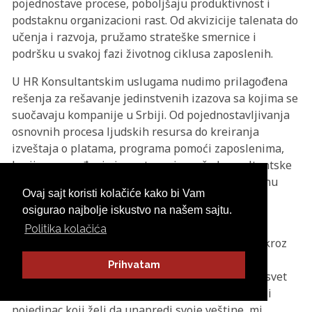
pojednostave procese, poboljšaju produktivnost i
podstaknu organizacioni rast. Od akvizicije talenata do
učenja i razvoja, pružamo strateške smernice i
podršku u svakoj fazi životnog ciklusa zaposlenih.
U HR Konsultantskim uslugama nudimo prilagođena
rešenja za rešavanje jedinstvenih izazova sa kojima se
suočavaju kompanije u Srbiji. Od pojednostavljivanja
osnovnih procesa ljudskih resursa do kreiranja
izveštaja o platama, programa pomoći zaposlenima,
karijernog vođenja i savetovanja, naše konsultantske
usluge su dizajnirane da optimizuju organizacionu
Ovaj sajt koristi kolačiće kako bi Vam
efikasnost i podstiču pozitivno radno okruženje.
osigurao najbolje iskustvo na našem sajtu.
Učenje i razvoj su u srcu našeg pristupa, te smo
Politika kolačića
posebno ponosni na Akademiju za HR operacije kroz
koju je do sada prošao veliki broj kako iskusnih
Prihvatam
profesionalaca, tako i početnika koji tek ulaze u svet
ljudskih resursa. Bilo da ste velika organizacija ili
pojedinac koji želi da unapredi svoje veštine, mi