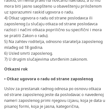
raskid, on nema pravo na novčanu naknadu, a to mu
mora biti jasno saopšteno u obaveštenju priloženom
uz sporazumni raskid ugovora o radu.
4) Otkaz ugovora o radu od strane poslodavca ili
zaposlenog (u slučaju otkaza od strane poslodavca
razlozi i načini otkaza poprilično su specifični i mora
se pratiti Zakon o radu).
5) Na zahtev roditelja, odnosno staratelja zaposlenog
mlađeg od 18 godina.
6) Usled smrti zaposlenog.
7) U drugim slučajevima utvrđenim zakonom.
Otkazni rok
• Otkaz ugovora o radu od strane zaposlenog
Uslov za prestanak radnog odnosa po osnovu otkaza
od strane zaposlenog jeste da poslodavac o navedenoj
nameri zaposlenog primi njegovu izjavu, koja je data u
pisanoj formi, koja je jasna, kategorična,