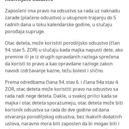
Zaposleni ima pravo na odsustvo sa rada uz naknadu
zarade (plaćeno odsustvo) u ukupnom trajanju do 5
radnih dana u toku kalendarske godine, u slučaju
porođaja supruge.
Otac deteta, može koristiti porodiljsko odsustvo (član
94. stav 5. ZOR) u slučaju kada majka napusti dete, ako
premine ili je iz drugih opravdanih razloga sprečena
da koristi to pravo a kao opravdane razloge zakon
navodi izdržavanje kazne, težu bolest i slično.
Prema odredbama člana 94. stav 6. i člana 94a stav 4.
ZOR, otac deteta može koristiti pravo na odsustvo sa
rada radi nege deteta. Dakle, u svakoj prilici kada se
majka i otac deteta sporazumeju, otac deteta može biti
korisnik odsustva sa rada do dve godine od dana
otvaranja porodiljskog odsustva, bez ikakvih dodatnih
uslova, naravno mora biti zaposlen da bi mogao biti i