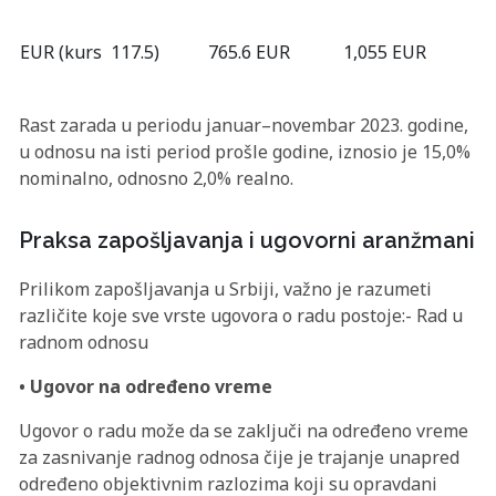
EUR (kurs 117.5)
765.6 EUR
1,055 EUR
Rast zarada u periodu januar–novembar 2023. godine,
u odnosu na isti period prošle godine, iznosio je 15,0%
nominalno, odnosno 2,0% realno.
Praksa zapošljavanja i ugovorni aranžmani
Prilikom zapošljavanja u Srbiji, važno je razumeti
različite koje sve vrste ugovora o radu postoje:- Rad u
radnom odnosu
• Ugovor na određeno vreme
Ugovor o radu može da se zaključi na određeno vreme
za zasnivanje radnog odnosa čije je trajanje unapred
određeno objektivnim razlozima koji su opravdani