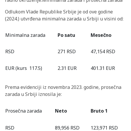
Odlukom Vlade Republike Srbije je od ove godine
(2024.) utvrđena minimalna zarada u Srbiji u visini od:
Minimalna zarada
Po satu
Mesečno
RSD
271 RSD
47,154 RSD
EUR (kurs 117.5)
2.31 EUR
401.31 EUR
Prema evidenciji iz novembra 2023. godine, prosečna
zarada u Srbiji iznosila je:
Prosečna zarada
Neto
Bruto 1
RSD
89,956 RSD
123,971 RSD