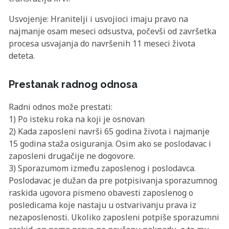
Usvojenje: Hranitelji i usvojioci imaju pravo na
najmanje osam meseci odsustva, počevši od završetka
procesa usvajanja do navršenih 11 meseci života
deteta.
Prestanak radnog odnosa
Radni odnos može prestati:
1) Po isteku roka na koji je osnovan
2) Kada zaposleni navrši 65 godina života i najmanje
15 godina staža osiguranja. Osim ako se poslodavac i
zaposleni drugačije ne dogovore.
3) Sporazumom između zaposlenog i poslodavca.
Poslodavac je dužan da pre potpisivanja sporazumnog
raskida ugovora pismeno obavesti zaposlenog o
posledicama koje nastaju u ostvarivanju prava iz
nezaposlenosti. Ukoliko zaposleni potpiše sporazumni