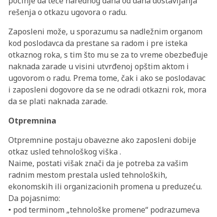
počinje da teče narednog dana od dana dostavljanja
rešenja o otkazu ugovora o radu.
Zaposleni može, u sporazumu sa nadležnim organom
kod poslodavca da prestane sa radom i pre isteka
otkaznog roka, s tim što mu se za to vreme obezbeđuje
naknada zarade u visini utvrđenoj opštim aktom i
ugovorom o radu. Prema tome, čak i ako se poslodavac
i zaposleni dogovore da se ne odradi otkazni rok, mora
da se plati naknada zarade.
Otpremnina
Otpremnine postaju obavezne ako zaposleni dobije
otkaz usled tehnološkog viška .
Naime, postati višak znači da je potreba za vašim
radnim mestom prestala usled tehnoloških,
ekonomskih ili organizacionih promena u preduzeću.
Da pojasnimo:
• pod terminom „tehnološke promene“ podrazumeva