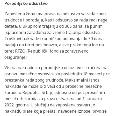
Porodiljsko odsustvo
Zaposlena žena ima pravo na odsustvo sa rada zbog
trudnoće i porođaja, kao i odsustvo sa rada radi nege
deteta, u ukupnom trajanju od 365 dana, sa punim
isplaćenim zaradama za vreme trajanja odsustva.
Troškovi naknade trudničkog bolovanja do 30 dana
padaju na teret poslodavca, a sve preko toga ide na
teret RFZO (Republički fond za zdravstveno
osiguranje).
Visina naknade za porodiljsko odsustvo se računa na
osnovu mesečne osnovice za poslednjih 18 meseci pre
prestanka rada zbog trudnoće. Maksimalni iznos
naknade ne može biti veći od 3 prosečne mesečne
zarade u Republici Srbiji, odnosno od pet prosečnih
mesečnih zarada za prava ostvarena od 1. januara
2022. godine. U slučaju da zaposlena ostvaruje
naknadu plate koja prelazi navedene iznose, prvo se