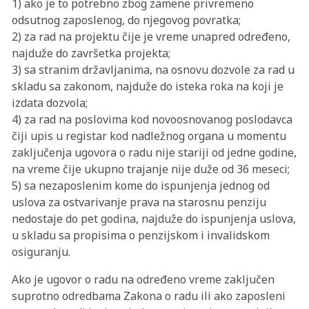
1) ako je to potrebno zbog zamene privremeno
odsutnog zaposlenog, do njegovog povratka;
2) za rad na projektu čije je vreme unapred određeno,
najduže do završetka projekta;
3) sa stranim državljanima, na osnovu dozvole za rad u
skladu sa zakonom, najduže do isteka roka na koji je
izdata dozvola;
4) za rad na poslovima kod novoosnovanog poslodavca
čiji upis u registar kod nadležnog organa u momentu
zaključenja ugovora o radu nije stariji od jedne godine,
na vreme čije ukupno trajanje nije duže od 36 meseci;
5) sa nezaposlenim kome do ispunjenja jednog od
uslova za ostvarivanje prava na starosnu penziju
nedostaje do pet godina, najduže do ispunjenja uslova,
u skladu sa propisima o penzijskom i invalidskom
osiguranju.
Ako je ugovor o radu na određeno vreme zaključen
suprotno odredbama Zakona o radu ili ako zaposleni