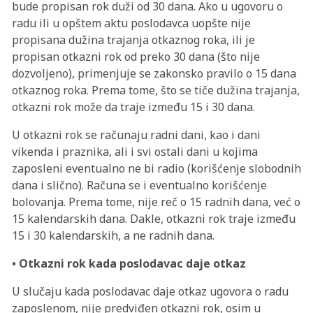
bude propisan rok duži od 30 dana. Ako u ugovoru o
radu ili u opštem aktu poslodavca uopšte nije
propisana dužina trajanja otkaznog roka, ili je
propisan otkazni rok od preko 30 dana (što nije
dozvoljeno), primenjuje se zakonsko pravilo o 15 dana
otkaznog roka. Prema tome, što se tiče dužina trajanja,
otkazni rok može da traje između 15 i 30 dana.
U otkazni rok se računaju radni dani, kao i dani
vikenda i praznika, ali i svi ostali dani u kojima
zaposleni eventualno ne bi radio (korišćenje slobodnih
dana i slično). Računa se i eventualno korišćenje
bolovanja. Prema tome, nije reč o 15 radnih dana, već o
15 kalendarskih dana. Dakle, otkazni rok traje između
15 i 30 kalendarskih, a ne radnih dana.
• Otkazni rok kada poslodavac daje otkaz
U slučaju kada poslodavac daje otkaz ugovora o radu
zaposlenom, nije predviđen otkazni rok, osim u