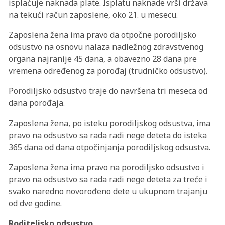
isplaćuje naknada plate. Isplatu naknade vrši država
na tekući račun zaposlene, oko 21. u mesecu.
Zaposlena žena ima pravo da otpočne porodiljsko
odsustvo na osnovu nalaza nadležnog zdravstvenog
organa najranije 45 dana, a obavezno 28 dana pre
vremena određenog za porođaj (trudničko odsustvo).
Porodiljsko odsustvo traje do navršena tri meseca od
dana porođaja.
Zaposlena žena, po isteku porodiljskog odsustva, ima
pravo na odsustvo sa rada radi nege deteta do isteka
365 dana od dana otpočinjanja porodiljskog odsustva.
Zaposlena žena ima pravo na porodiljsko odsustvo i
pravo na odsustvo sa rada radi nege deteta za treće i
svako naredno novorođeno dete u ukupnom trajanju
od dve godine.
Roditeljsko odsustvo