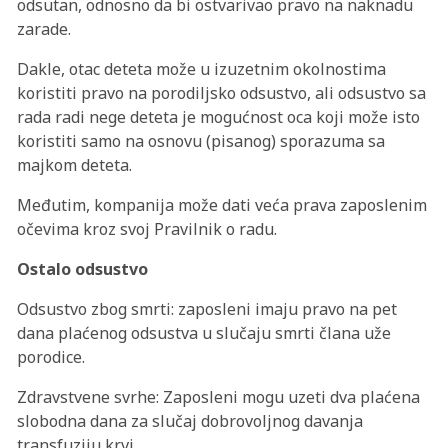
odsutan, odnosno da bi ostvarivao pravo na naknadu
zarade.
Dakle, otac deteta može u izuzetnim okolnostima
koristiti pravo na porodiljsko odsustvo, ali odsustvo sa
rada radi nege deteta je mogućnost oca koji može isto
koristiti samo na osnovu (pisanog) sporazuma sa
majkom deteta.
Međutim, kompanija može dati veća prava zaposlenim
očevima kroz svoj Pravilnik o radu.
Ostalo odsustvo
Odsustvo zbog smrti: zaposleni imaju pravo na pet
dana plaćenog odsustva u slučaju smrti člana uže
porodice.
Zdravstvene svrhe: Zaposleni mogu uzeti dva plaćena
slobodna dana za slučaj dobrovoljnog davanja
transfuziju krvi.