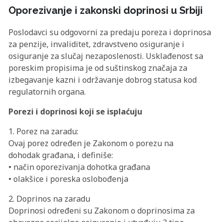
Oporezivanje i zakonski doprinosi u Srbiji
Poslodavci su odgovorni za predaju poreza i doprinosa
za penzije, invaliditet, zdravstveno osiguranje i
osiguranje za slučaj nezaposlenosti. Usklađenost sa
poreskim propisima je od suštinskog značaja za
izbegavanje kazni i održavanje dobrog statusa kod
regulatornih organa.
Porezi i doprinosi koji se isplaćuju
1. Porez na zaradu:
Ovaj porez određen je Zakonom o porezu na
dohodak građana, i definiše:
• način oporezivanja dohotka građana
• olakšice i poreska oslobođenja
2. Doprinos na zaradu
Doprinosi određeni su Zakonom o doprinosima za