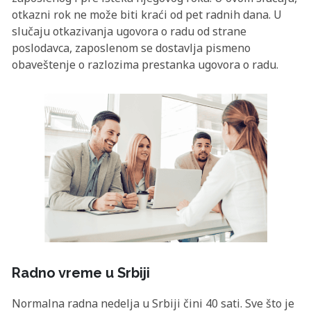
otkazni rok ne može biti kraći od pet radnih dana. U
slučaju otkazivanja ugovora o radu od strane
poslodavca, zaposlenom se dostavlja pismeno
obaveštenje o razlozima prestanka ugovora o radu.
Radno vreme u Srbiji
Normalna radna nedelja u Srbiji čini 40 sati. Sve što je