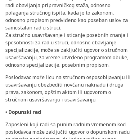
radi obavljanja pripravničkog staža, odnosno
polaganja stručnog ispita, kada je to zakonom,
odnosno propisom predviđeno kao poseban uslov za
samostalan rad u struci.
Za stručno usavršavanje i sticanje posebnih znanja i
sposobnosti za rad u struci, odnosno obavljanje
specijalizacije, može se zaključiti ugovor o stručnom
usavršavanju, za vreme utvrđeno programom obuke,
odnosno specijalizacije, posebnim propisom.
Poslodavac može licu na stručnom osposobljavanju ili
usavršavanju obezbediti novčanu naknadu i druga
prava, zakonom, opštim aktom ili ugovorom o
stručnom usavršavanju i usavršavanju.
• Dopunski rad
Zaposleni koji radi sa punim radnim vremenom kod
poslodavca može zaključiti ugovor o dopunskom radu