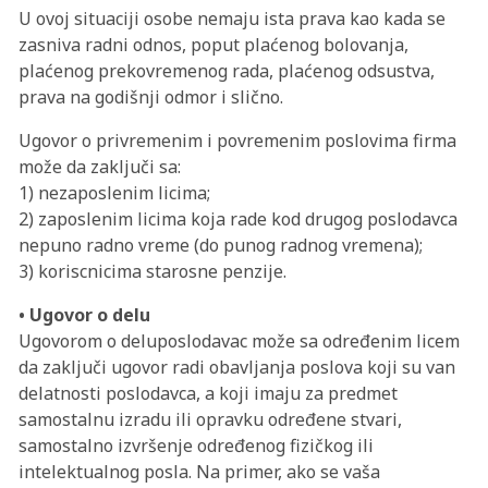
U ovoj situaciji osobe nemaju ista prava kao kada se
zasniva radni odnos, poput plaćenog bolovanja,
plaćenog prekovremenog rada, plaćenog odsustva,
prava na godišnji odmor i slično.
Ugovor o privremenim i povremenim poslovima firma
može da zaključi sa:
1) nezaposlenim licima;
2) zaposlenim licima koja rade kod drugog poslodavca
nepuno radno vreme (do punog radnog vremena);
3) koriscnicima starosne penzije.
• Ugovor o delu
Ugovorom o deluposlodavac može sa određenim licem
da zaključi ugovor radi obavljanja poslova koji su van
delatnosti poslodavca, a koji imaju za predmet
samostalnu izradu ili opravku određene stvari,
samostalno izvršenje određenog fizičkog ili
intelektualnog posla. Na primer, ako se vaša