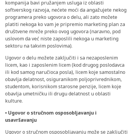
kompanija bavi pružanjem usluga iz oblasti
softverskog razvoja, nećete moći da angažujete nekog
programera preko ugovora o delu, ali zato možete
platiti nekoga ko vam je pripremio marketing plan za
društvene mreže preko ovog ugovora (naravno, pod
uslovom da već niste zaposlili nekoga u marketing
sektoru na takvim poslovima).
Ugovor o delu možete zaključiti i sa nezaposlenim
licem, kao i zaposlenim licem (kod drugog poslodavca
ili kod samog naručioca posla), licem koje samostalno
obavlja delatnost, osiguranikom poljoprivrednikom,
studentom, korisnikom starosne penzije, licem koje
obavlja umetničku ili drugu delatnost u oblasti
kulture.
• Ugovor o stručnom osposobljavanju i
usavršavanju
Ugovor o stručnom osposobljavanju može se zaključiti