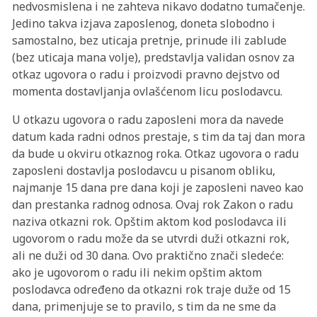
nedvosmislena i ne zahteva nikavo dodatno tumačenje.
Jedino takva izjava zaposlenog, doneta slobodno i
samostalno, bez uticaja pretnje, prinude ili zablude
(bez uticaja mana volje), predstavlja validan osnov za
otkaz ugovora o radu i proizvodi pravno dejstvo od
momenta dostavljanja ovlašćenom licu poslodavcu.
U otkazu ugovora o radu zaposleni mora da navede
datum kada radni odnos prestaje, s tim da taj dan mora
da bude u okviru otkaznog roka. Otkaz ugovora o radu
zaposleni dostavlja poslodavcu u pisanom obliku,
najmanje 15 dana pre dana koji je zaposleni naveo kao
dan prestanka radnog odnosa. Ovaj rok Zakon o radu
naziva otkazni rok. Opštim aktom kod poslodavca ili
ugovorom o radu može da se utvrdi duži otkazni rok,
ali ne duži od 30 dana. Ovo praktično znači sledeće:
ako je ugovorom o radu ili nekim opštim aktom
poslodavca određeno da otkazni rok traje duže od 15
dana, primenjuje se to pravilo, s tim da ne sme da