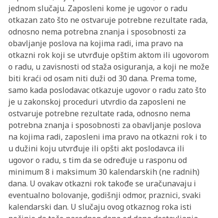
jednom slučaju. Zaposleni kome je ugovor o radu
otkazan zato što ne ostvaruje potrebne rezultate rada,
odnosno nema potrebna znanja i sposobnosti za
obavljanje poslova na kojima radi, ima pravo na
otkazni rok koji se utvrđuje opštim aktom ili ugovorom
o radu, u zavisnosti od staža osiguranja, a koji ne može
biti kraći od osam niti duži od 30 dana. Prema tome,
samo kada poslodavac otkazuje ugovor o radu zato što
je u zakonskoj proceduri utvrdio da zaposleni ne
ostvaruje potrebne rezultate rada, odnosno nema
potrebna znanja i sposobnosti za obavljanje poslova
na kojima radi, zaposleni ima pravo na otkazni rok i to
u dužini koju utvrđuje ili opšti akt poslodavca ili
ugovor o radu, s tim da se određuje u rasponu od
minimum 8 i maksimum 30 kalendarskih (ne radnih)
dana. U ovakav otkazni rok takođe se uračunavaju i
eventualno bolovanje, godišnji odmor, praznici, svaki
kalendarski dan. U slučaju ovog otkaznog roka isti