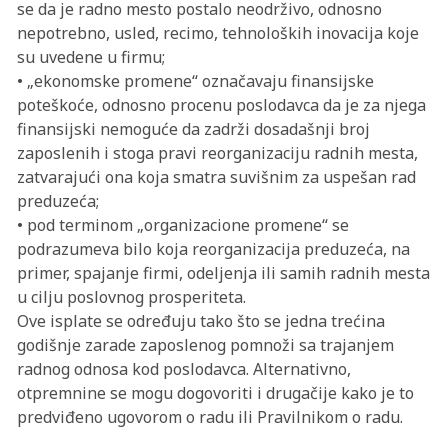
se da je radno mesto postalo neodrživo, odnosno
nepotrebno, usled, recimo, tehnoloških inovacija koje
su uvedene u firmu;
• „ekonomske promene“ označavaju finansijske
poteškoće, odnosno procenu poslodavca da je za njega
finansijski nemoguće da zadrži dosadašnji broj
zaposlenih i stoga pravi reorganizaciju radnih mesta,
zatvarajući ona koja smatra suvišnim za uspešan rad
preduzeća;
• pod terminom „organizacione promene“ se
podrazumeva bilo koja reorganizacija preduzeća, na
primer, spajanje firmi, odeljenja ili samih radnih mesta
u cilju poslovnog prosperiteta.
Ove isplate se određuju tako što se jedna trećina
godišnje zarade zaposlenog pomnoži sa trajanjem
radnog odnosa kod poslodavca. Alternativno,
otpremnine se mogu dogovoriti i drugačije kako je to
predviđeno ugovorom o radu ili Pravilnikom o radu.