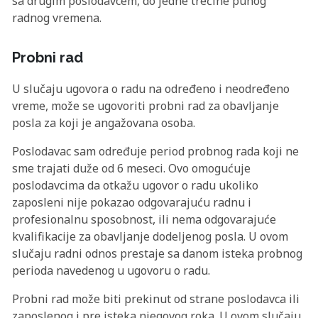
sa drugim poslodavcem, do jedne trećine punog
radnog vremena.
Probni rad
U slučaju ugovora o radu na određeno i neodređeno
vreme, može se ugovoriti probni rad za obavljanje
posla za koji je angažovana osoba.
Poslodavac sam određuje period probnog rada koji ne
sme trajati duže od 6 meseci. Ovo omogućuje
poslodavcima da otkažu ugovor o radu ukoliko
zaposleni nije pokazao odgovarajuću radnu i
profesionalnu sposobnost, ili nema odgovarajuće
kvalifikacije za obavljanje dodeljenog posla. U ovom
slučaju radni odnos prestaje sa danom isteka probnog
perioda navedenog u ugovoru o radu.
Probni rad može biti prekinut od strane poslodavca ili
zaposlenog i pre isteka njegovog roka. U ovom slučaju,