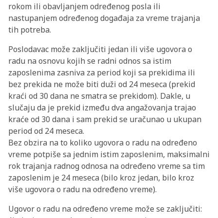
rokom ili obavljanjem određenog posla ili
nastupanjem određenog događaja za vreme trajanja
tih potreba.
Poslodavac može zaključiti jedan ili više ugovora o
radu na osnovu kojih se radni odnos sa istim
zaposlenima zasniva za period koji sa prekidima ili
bez prekida ne može biti duži od 24 meseca (prekid
kraći od 30 dana ne smatra se prekidom). Dakle, u
slučaju da je prekid između dva angažovanja trajao
kraće od 30 dana i sam prekid se uračunao u ukupan
period od 24 meseca.
Bez obzira na to koliko ugovora o radu na određeno
vreme potpiše sa jednim istim zaposlenim, maksimalni
rok trajanja radnog odnosa na određeno vreme sa tim
zaposlenim je 24 meseca (bilo kroz jedan, bilo kroz
više ugovora o radu na određeno vreme).
Ugovor o radu na određeno vreme može se zaključiti: