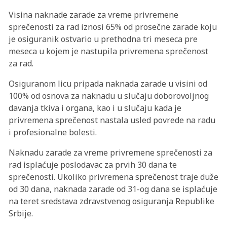
Visina naknade zarade za vreme privremene
sprečenosti za rad iznosi 65% od prosečne zarade koju
je osiguranik ostvario u prethodna tri meseca pre
meseca u kojem je nastupila privremena sprečenost
za rad.
Osiguranom licu pripada naknada zarade u visini od
100% od osnova za naknadu u slučaju doborovоljnog
davanja tkiva i organa, kao i u slučaju kada je
privremena sprečenost nastala usled povrede na radu
i profesionalne bolesti.
Naknadu zarade za vreme privremene sprečenosti za
rad isplaćuje poslodavac za prvih 30 dana te
sprečenosti. Ukoliko privremena sprečenost traje duže
od 30 dana, naknada zarade od 31-og dana se isplaćuje
na teret sredstаva zdravstvenog osiguranja Republike
Srbije.