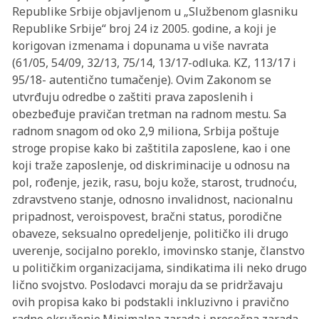
Republike Srbije objavljenom u „Službenom glasniku
Republike Srbije“ broj 24 iz 2005. godine, a koji je
korigovan izmenama i dopunama u više navrata
(61/05, 54/09, 32/13, 75/14, 13/17-odluka. KZ, 113/17 i
95/18- autentično tumačenje). Ovim Zakonom se
utvrđuju odredbe o zaštiti prava zaposlenih i
obezbeđuje pravičan tretman na radnom mestu. Sa
radnom snagom od oko 2,9 miliona, Srbija poštuje
stroge propise kako bi zaštitila zaposlene, kao i one
koji traže zaposlenje, od diskriminacije u odnosu na
pol, rođenje, jezik, rasu, boju kože, starost, trudnoću,
zdravstveno stanje, odnosno invalidnost, nacionalnu
pripadnost, veroispovest, bračni status, porodične
obaveze, seksualno opredeljenje, političko ili drugo
uverenje, socijalno poreklo, imovinsko stanje, članstvo
u političkim organizacijama, sindikatima ili neko drugo
lično svojstvo. Poslodavci moraju da se pridržavaju
ovih propisa kako bi podstakli inkluzivno i pravično
radno okruženje.Minimalna zarada i prosečna zarada