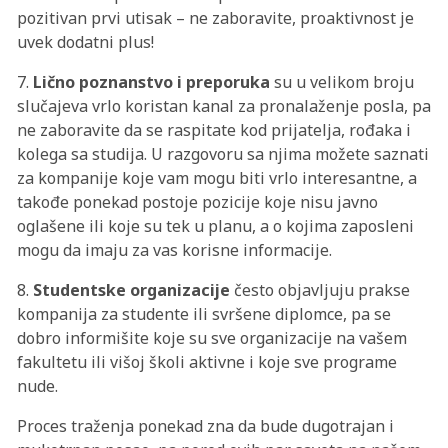
pozitivan prvi utisak – ne zaboravite, proaktivnost je
uvek dodatni plus!
7.
Lično poznanstvo i preporuka
su u velikom broju
slučajeva vrlo koristan kanal za pronalaženje posla, pa
ne zaboravite da se raspitate kod prijatelja, rođaka i
kolega sa studija. U razgovoru sa njima možete saznati
za kompanije koje vam mogu biti vrlo interesantne, a
takođe ponekad postoje pozicije koje nisu javno
oglašene ili koje su tek u planu, a o kojima zaposleni
mogu da imaju za vas korisne informacije.
8.
Studentske organizacije
često objavljuju prakse
kompanija za studente ili svršene diplomce, pa se
dobro informišite koje su sve organizacije na vašem
fakultetu ili višoj školi aktivne i koje sve programe
nude.
Proces traženja ponekad zna da bude dugotrajan i