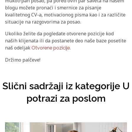
mukotrpan posao, pa pored ovih par saveta na našem
blogu možete pronaći i smernice za pisanje
kvalitetnog CV-a, motivacionog pisma kao i za različite
situacije na razgovorima za posao.
Ukoliko želite da pogledate otvorene pozicije kod
naših klijenata ili da postanete deo naše baze posetite
naš odeljak
.
Otvorene pozicije
Držimo palčeve!
Slični sadržaji iz kategorije U
potrazi za poslom