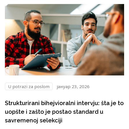
U potrazi za poslom
јануар 23, 2026
Strukturirani bihejvioralni intervju: šta je to
uopšte i zašto je postao standard u
savremenoj selekciji