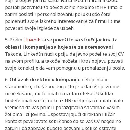
koji je objavljen na sajtu. Na LinkedIn mreži možete
poslati pozivnicu za povezivanje nekome iz HR tima, a
zatim poslati i personalizovanu poruku gde ćete
pomenuti svoje iskreno interesovanje za firmu i time
povećati svoje izglede za uspeh.
5. Preko
-a se
povežite sa stručnjacima iz
LinkedIn
oblasti i kompanija za koje ste zainteresovani
.
Takođe, LinkedIn nudi opciju da javno podelite svoj CV
na svom profilu, a takođe možete i kroz objavu pozvati
svoje konekcije da vam pomognu u pronalaženju posla.
6.
Odlazak direktno u kompaniju
deluje malo
staromodno, i baš zbog toga što je u današnje vreme
neočekivano, može imati izuzetan efekat. Ukoliko
budete imali sreće, neko iz HR odeljenja će imati malo
vremena da vas primi i porazgovara sa vama o vašim
željama i ciljevima. Uspostavljajući direktan i ličan
kontakt povećavate sebi šanse da se vaš CV negde ne
zaturi i da zapravo budete pozvani ukoliko ostavite