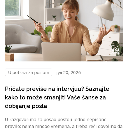
U potrazi za poslom
јул 20, 2026
Pričate previše na intervjuu? Saznajte
kako to može smanjiti Vaše šanse za
dobijanje posla
U razgovorima za posao postoji jedno nepisano
pravilo: nema mnogo vremena, a treba reći dovoljno da