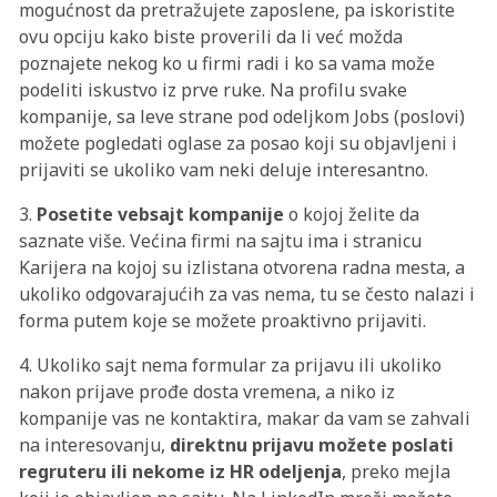
mogućnost da pretražujete zaposlene, pa iskoristite
ovu opciju kako biste proverili da li već možda
poznajete nekog ko u firmi radi i ko sa vama može
podeliti iskustvo iz prve ruke. Na profilu svake
kompanije, sa leve strane pod odeljkom Jobs (poslovi)
možete pogledati oglase za posao koji su objavljeni i
prijaviti se ukoliko vam neki deluje interesantno.
3.
Posetite vebsajt kompanije
o kojoj želite da
saznate više. Većina firmi na sajtu ima i stranicu
Karijera na kojoj su izlistana otvorena radna mesta, a
ukoliko odgovarajućih za vas nema, tu se često nalazi i
forma putem koje se možete proaktivno prijaviti.
4. Ukoliko sajt nema formular za prijavu ili ukoliko
nakon prijave prođe dosta vremena, a niko iz
kompanije vas ne kontaktira, makar da vam se zahvali
na interesovanju,
direktnu prijavu možete poslati
regruteru ili nekome iz HR odeljenja
, preko mejla