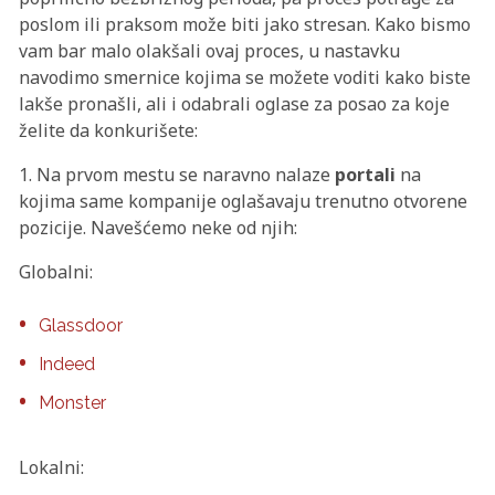
poslom ili praksom može biti jako stresan. Kako bismo
vam bar malo olakšali ovaj proces, u nastavku
navodimo smernice kojima se možete voditi kako biste
lakše pronašli, ali i odabrali oglase za posao za koje
želite da konkurišete:
1. Na prvom mestu se naravno nalaze
portali
na
kojima same kompanije oglašavaju trenutno otvorene
pozicije. Navešćemo neke od njih:
Globalni:
Glassdoor
Indeed
Monster
Lokalni: