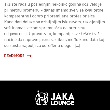
Tržište rada u poslednjih nekoliko godina doživelo je
primetnu promenu – danas imamo sve više kvalitetne,
kompetentne i dobro pripremljene profesionalce.
Kandidati dolaze sa ozbiljnijim iskustvom, razvijenijim
veštinama i većom spremnošću da preuzmu
odgovornost. Upravo zato, kompanije sve češće traže
načine da naprave jasnu razliku između kandidata koji
su zaista najbolji za određenu ulogu i […]
READ MORE