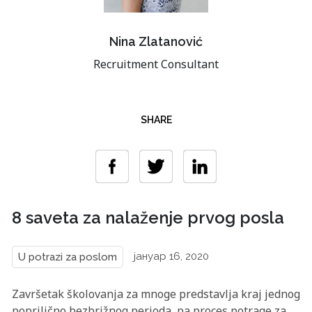
Nina Zlatanović
Recruitment Consultant
SHARE
8 saveta za nalaženje prvog posla
јануар 16, 2020
U potrazi za poslom
Završetak školovanja za mnoge predstavlja kraj jednog
poprilično bezbrižnog perioda, pa proces potrage za