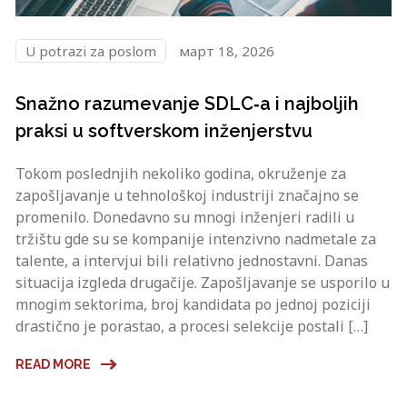
U potrazi za poslom
март 18, 2026
Snažno razumevanje SDLC‑a i najboljih
praksi u softverskom inženjerstvu
Tokom poslednjih nekoliko godina, okruženje za
zapošljavanje u tehnološkoj industriji značajno se
promenilo. Donedavno su mnogi inženjeri radili u
tržištu gde su se kompanije intenzivno nadmetale za
talente, a intervjui bili relativno jednostavni. Danas
situacija izgleda drugačije. Zapošljavanje se usporilo u
mnogim sektorima, broj kandidata po jednoj poziciji
drastično je porastao, a procesi selekcije postali […]
READ MORE