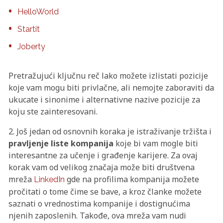
HelloWorld
Startit
Joberty
Pretražujući ključnu reč lako možete izlistati pozicije
koje vam mogu biti privlačne, ali nemojte zaboraviti da
ukucate i sinonime i alternativne nazive pozicije za
koju ste zainteresovani.
2. Još jedan od osnovnih koraka je istraživanje tržišta i
pravljenje liste kompanija
koje bi vam mogle biti
interesantne za učenje i građenje karijere. Za ovaj
korak vam od velikog značaja može biti društvena
mreža
gde na profilima kompanija možete
LinkedIn
pročitati o tome čime se bave, a kroz članke možete
saznati o vrednostima kompanije i dostignućima
njenih zaposlenih. Takođe, ova mreža vam nudi