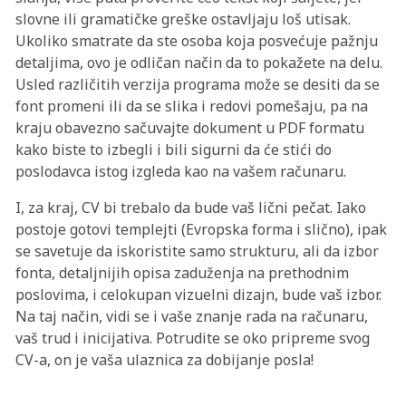
slovne ili gramatičke greške ostavljaju loš utisak.
Ukoliko smatrate da ste osoba koja posvećuje pažnju
detaljima, ovo je odličan način da to pokažete na delu.
Usled različitih verzija programa može se desiti da se
font promeni ili da se slika i redovi pomešaju, pa na
kraju obavezno sačuvajte dokument u PDF formatu
kako biste to izbegli i bili sigurni da će stići do
poslodavca istog izgleda kao na vašem računaru.
I, za kraj, CV bi trebalo da bude vaš lični pečat. Iako
postoje gotovi templejti (Evropska forma i slično), ipak
se savetuje da iskoristite samo strukturu, ali da izbor
fonta, detaljnijih opisa zaduženja na prethodnim
poslovima, i celokupan vizuelni dizajn, bude vaš izbor.
Na taj način, vidi se i vaše znanje rada na računaru,
vaš trud i inicijativa. Potrudite se oko pripreme svog
CV-a, on je vaša ulaznica za dobijanje posla!