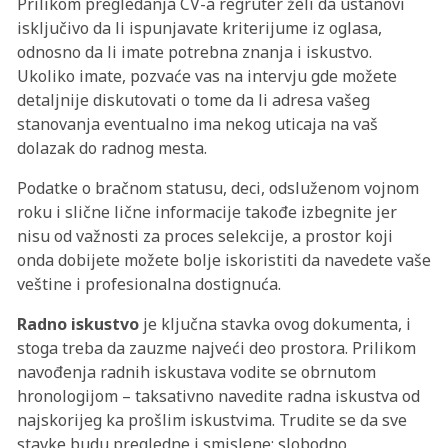
Prilikom pregledanja CV-a regruter želi da ustanovi
isključivo da li ispunjavate kriterijume iz oglasa,
odnosno da li imate potrebna znanja i iskustvo.
Ukoliko imate, pozvaće vas na intervju gde možete
detaljnije diskutovati o tome da li adresa vašeg
stanovanja eventualno ima nekog uticaja na vaš
dolazak do radnog mesta.
Podatke o bračnom statusu, deci, odsluženom vojnom
roku i slične lične informacije takođe izbegnite jer
nisu od važnosti za proces selekcije, a prostor koji
onda dobijete možete bolje iskoristiti da navedete vaše
veštine i profesionalna dostignuća.
Radno iskustvo
je ključna stavka ovog dokumenta, i
stoga treba da zauzme najveći deo prostora. Prilikom
navođenja radnih iskustava vodite se obrnutom
hronologijom – taksativno navedite radna iskustva od
najskorijeg ka prošlim iskustvima. Trudite se da sve
stavke budu pregledne i smislene: slobodno