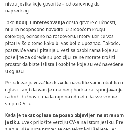
nivou jezika koje govorite – od osnovnog do
naprednog.
Iako
hobiji
i interesovanja
dosta govore o ličnosti,
nije ih neophodno navoditi. U sledećem krugu
selekcije, odnosno na razgovoru, intervjuer će vas
pitati više o tome kako bi vas bolje upoznao. Takođe,
postaviće vam i pitanja u vezi sa osobinama koje su
poželjne za određenu poziciju, te ne morate trošiti
prostor da biste izlistali osobine koje su već navedene
u oglasu.
Posedovanje vozačke dozvole navedite samo ukoliko u
oglasu stoji da vam je ona neophodna za ispunjavanje
radnih dužnosti, mada nije na odmet i da sve vreme
stoji u CV-u.
Kada je
tekst oglasa za posao objavljen na stranom
jeziku
, uvek priložite verziju CV-a na istom jeziku. Pre
slanja, više puta proverite ceo tekst koji šaljete, jer