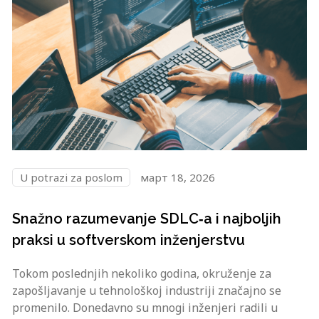
U potrazi za poslom
март 18, 2026
Snažno razumevanje SDLC‑a i najboljih
praksi u softverskom inženjerstvu
Tokom poslednjih nekoliko godina, okruženje za
zapošljavanje u tehnološkoj industriji značajno se
promenilo. Donedavno su mnogi inženjeri radili u