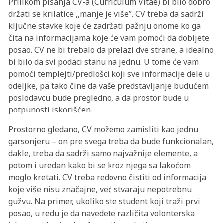
Prilikom pisanja CV-a (Curriculum Vitae) bi bilo dobro
držati se krilatice ,,manje je više’’. CV treba da sadrži
ključne stavke koje će zadržati pažnju onome ko ga
čita na informacijama koje će vam pomoći da dobijete
posao. CV ne bi trebalo da prelazi dve strane, a idealno
bi bilo da svi podaci stanu na jednu. U tome će vam
pomoći templejti/predlošci koji sve informacije dele u
odeljke, pa tako čine da vaše predstavljanje budućem
poslodavcu bude pregledno, a da prostor bude u
potpunosti iskorišćen.
Prostorno gledano, CV možemo zamisliti kao jednu
garsonjeru – on pre svega treba da bude funkcionalan,
dakle, treba da sadrži samo najvažnije elemente, a
potom i uredan kako bi se kroz njega sa lakoćom
moglo kretati. CV treba redovno čistiti od informacija
koje više nisu značajne, već stvaraju nepotrebnu
gužvu. Na primer, ukoliko ste student koji traži prvi
posao, u redu je da navedete različita volonterska