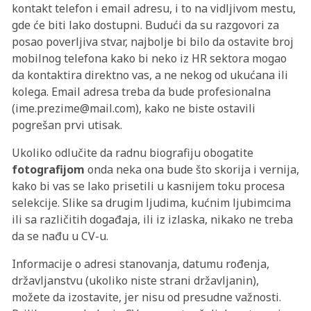
kontakt telefon i email adresu, i to na vidljivom mestu,
gde će biti lako dostupni. Budući da su razgovori za
posao poverljiva stvar, najbolje bi bilo da ostavite broj
mobilnog telefona kako bi neko iz HR sektora mogao
da kontaktira direktno vas, a ne nekog od ukućana ili
kolega. Email adresa treba da bude profesionalna
(ime.prezime@mail.com), kako ne biste ostavili
pogrešan prvi utisak.
Ukoliko odlučite da radnu biografiju obogatite
fotografijom
onda neka ona bude što skorija i vernija,
kako bi vas se lako prisetili u kasnijem toku procesa
selekcije. Slike sa drugim ljudima, kućnim ljubimcima
ili sa različitih događaja, ili iz izlaska, nikako ne treba
da se nađu u CV-u.
Informacije o adresi stanovanja, datumu rođenja,
državljanstvu (ukoliko niste strani državljanin),
možete da izostavite, jer nisu od presudne važnosti.