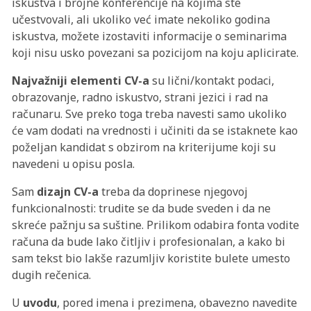
iskustva i brojne konferencije na kojima ste
učestvovali, ali ukoliko već imate nekoliko godina
iskustva, možete izostaviti informacije o seminarima
koji nisu usko povezani sa pozicijom na koju aplicirate.
Najvažniji elementi CV-a
su lični/kontakt podaci,
obrazovanje, radno iskustvo, strani jezici i rad na
računaru. Sve preko toga treba navesti samo ukoliko
će vam dodati na vrednosti i učiniti da se istaknete kao
poželjan kandidat s obzirom na kriterijume koji su
navedeni u opisu posla.
Sam
dizajn CV-a
treba da doprinese njegovoj
funkcionalnosti: trudite se da bude sveden i da ne
skreće pažnju sa suštine. Prilikom odabira fonta vodite
računa da bude lako čitljiv i profesionalan, a kako bi
sam tekst bio lakše razumljiv koristite bulete umesto
dugih rečenica.
U
uvodu
, pored imena i prezimena, obavezno navedite