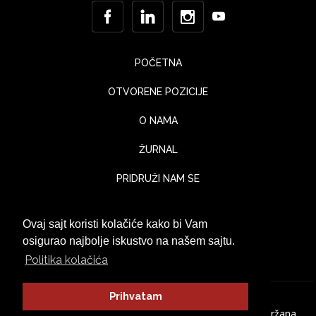
POČETNA
OTVORENE POZICIJE
O NAMA
ŽURNAL
PRIDRUŽI NAM SE
KONTAKT
Ovaj sajt koristi kolačiće kako bi Vam
UTISCI KLIJENATA
osigurao najbolje iskustvo na našem sajtu.
Politika kolačića
Prihvatam
© Jaka Lounge 2026. Sva prava zadržana.
Politika Privatnosti