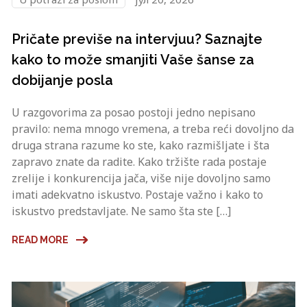
Pričate previše na intervjuu? Saznajte
kako to može smanjiti Vaše šanse za
dobijanje posla
U razgovorima za posao postoji jedno nepisano
pravilo: nema mnogo vremena, a treba reći dovoljno da
druga strana razume ko ste, kako razmišljate i šta
zapravo znate da radite. Kako tržište rada postaje
zrelije i konkurencija jača, više nije dovoljno samo
imati adekvatno iskustvo. Postaje važno i kako to
iskustvo predstavljate. Ne samo šta ste […]
READ MORE