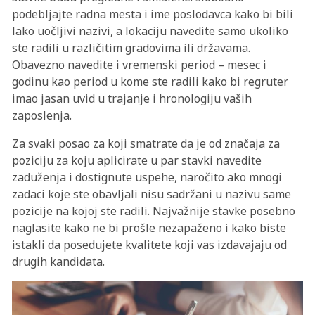
podebljajte radna mesta i ime poslodavca kako bi bili
lako uočljivi nazivi, a lokaciju navedite samo ukoliko
ste radili u različitim gradovima ili državama.
Obavezno navedite i vremenski period – mesec i
godinu kao period u kome ste radili kako bi regruter
imao jasan uvid u trajanje i hronologiju vaših
zaposlenja.
Za svaki posao za koji smatrate da je od značaja za
poziciju za koju aplicirate u par stavki navedite
zaduženja i dostignute uspehe, naročito ako mnogi
zadaci koje ste obavljali nisu sadržani u nazivu same
pozicije na kojoj ste radili. Najvažnije stavke posebno
naglasite kako ne bi prošle nezapaženo i kako biste
istakli da posedujete kvalitete koji vas izdavajaju od
drugih kandidata.