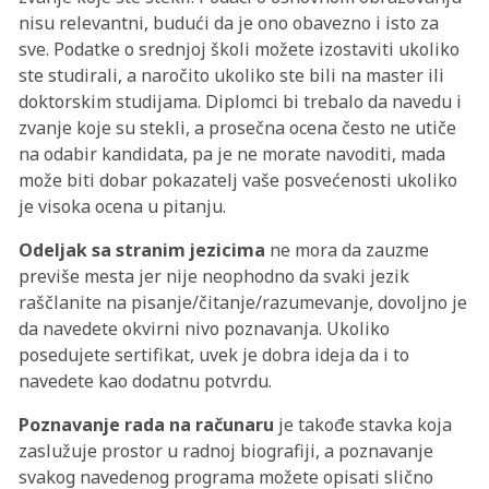
nisu relevantni, budući da je ono obavezno i isto za
sve. Podatke o srednjoj školi možete izostaviti ukoliko
ste studirali, a naročito ukoliko ste bili na master ili
doktorskim studijama. Diplomci bi trebalo da navedu i
zvanje koje su stekli, a prosečna ocena često ne utiče
na odabir kandidata, pa je ne morate navoditi, mada
može biti dobar pokazatelj vaše posvećenosti ukoliko
je visoka ocena u pitanju.
Odeljak sa stranim jezicima
ne mora da zauzme
previše mesta jer nije neophodno da svaki jezik
raščlanite na pisanje/čitanje/razumevanje, dovoljno je
da navedete okvirni nivo poznavanja. Ukoliko
posedujete sertifikat, uvek je dobra ideja da i to
navedete kao dodatnu potvrdu.
Poznavanje rada na računaru
je takođe stavka koja
zaslužuje prostor u radnoj biografiji, a poznavanje
svakog navedenog programa možete opisati slično