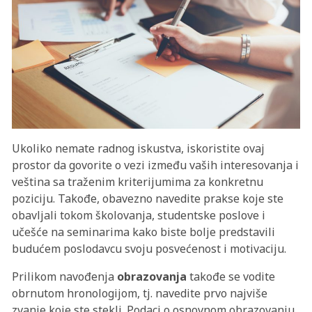
Ukoliko nemate radnog iskustva, iskoristite ovaj
prostor da govorite o vezi između vaših interesovanja i
veština sa traženim kriterijumima za konkretnu
poziciju. Takođe, obavezno navedite prakse koje ste
obavljali tokom školovanja, studentske poslove i
učešće na seminarima kako biste bolje predstavili
budućem poslodavcu svoju posvećenost i motivaciju.
Prilikom navođenja
obrazovanja
takođe se vodite
obrnutom hronologijom, tj. navedite prvo najviše
zvanje koje ste stekli. Podaci o osnovnom obrazovanju