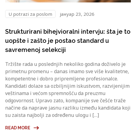
U potrazi za poslom
јануар 23, 2026
Strukturirani bihejvioralni intervju: šta je to
uopšte i zašto je postao standard u
savremenoj selekciji
Tržište rada u poslednjih nekoliko godina doživelo je
primetnu promenu – danas imamo sve više kvalitetne,
kompetentne i dobro pripremljene profesionalce.
Kandidati dolaze sa ozbiljnijim iskustvom, razvijenijim
veštinama i većom spremnošću da preuzmu
odgovornost. Upravo zato, kompanije sve češće traže
načine da naprave jasnu razliku između kandidata koji
su zaista najbolji za određenu ulogu i […]
READ MORE