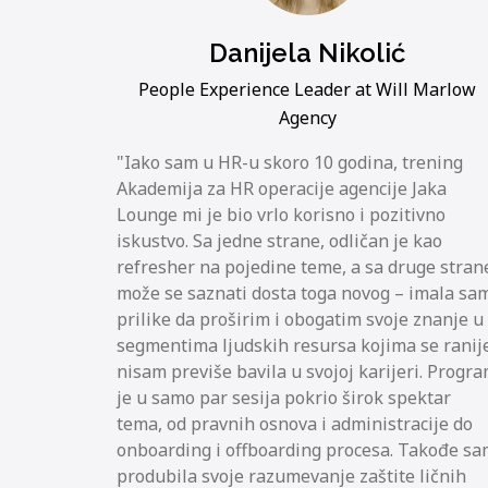
Danijela Nikolić
People Experience Leader at Will Marlow
Agency
Iako sam u HR-u skoro 10 godina, trening
Akademija za HR operacije agencije Jaka
Lounge mi je bio vrlo korisno i pozitivno
iskustvo. Sa jedne strane, odličan je kao
refresher na pojedine teme, a sa druge stran
može se saznati dosta toga novog – imala sa
prilike da proširim i obogatim svoje znanje u
segmentima ljudskih resursa kojima se ranij
nisam previše bavila u svojoj karijeri. Progr
je u samo par sesija pokrio širok spektar
tema, od pravnih osnova i administracije do
onboarding i offboarding procesa. Takođe s
produbila svoje razumevanje zaštite ličnih