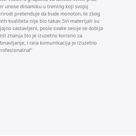
er unose dinamiku u trening koji svojoj
rirodi pretenduje da bude monoton, te zbog
vih kvaliteta nije bio takav. Svi materijali su
jajno sastavljeni, posle svake sesije se dobija
est znanja što je izuzetno korisno za
bnavljanje, i cela komunikacija je izuzetno
rofesionalna!