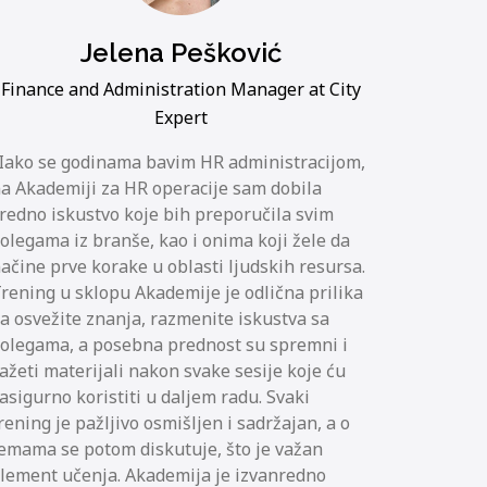
Jelena Pešković
Finance and Administration Manager at City
Expert
Iako se godinama bavim HR administracijom,
a Akademiji za HR operacije sam dobila
redno iskustvo koje bih preporučila svim
olegama iz branše, kao i onima koji žele da
ačine prve korake u oblasti ljudskih resursa.
rening u sklopu Akademije je odlična prilika
a osvežite znanja, razmenite iskustva sa
olegama, a posebna prednost su spremni i
ažeti materijali nakon svake sesije koje ću
asigurno koristiti u daljem radu. Svaki
rening je pažljivo osmišljen i sadržajan, a o
emama se potom diskutuje, što je važan
lement učenja. Akademija je izvanredno