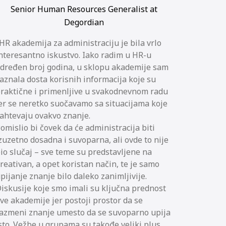
Senior Human Resources Generalist at
Degordian
HR akademija za administraciju je bila vrlo
nteresantno iskustvo. Iako radim u HR-u
dređen broj godina, u sklopu akademije sam
aznala dosta korisnih informacija koje su
raktične i primenljive u svakodnevnom radu
er se neretko suočavamo sa situacijama koje
ahtevaju ovakvo znanje.
omislio bi čovek da će administracija biti
zuzetno dosadna i suvoparna, ali ovde to nije
io slučaj – sve teme su predstavljene na
reativan, a opet koristan način, te je samo
pijanje znanje bilo daleko zanimljivije.
iskusije koje smo imali su ključna prednost
ve akademije jer postoji prostor da se
azmeni znanje umesto da se suvoparno upija
sto. Vežbe u grupama su takođe veliki plus