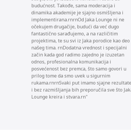
budućnost. Takođe, sama moderacija i
dinamika akademije je sjajno osmišljena i
implementirana.rnrnOd Jaka Lounge ni ne
očekujem drugačije, budući da već dugo
fantastično sarađujemo, a na različitim
projektima, te su svi iz Jaka porodice kao deo
našeg tima. rnDodatna vrednost i specijalni
začin kada god radimo zajedno je izuzetan
odnos, profesionalna komunikacija i
posvećenost bez premca, što samo govori u
prilog tome da smo uvek u sigurnim
rukama.rnrnSvaki put imamo sjajne rezultat
i bez razmišljanja bih preporučila sve što Jak
Lounge kreira i stvara.rn