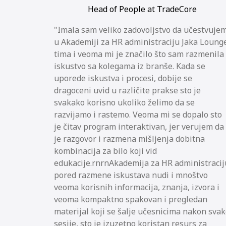
Head of People at TradeCore
Imala sam veliko zadovoljstvo da učestvuje
u Akademiji za HR administraciju Jaka Loung
tima i veoma mi je značilo što sam razmenila
iskustvo sa kolegama iz branše. Kada se
uporede iskustva i procesi, dobije se
dragoceni uvid u različite prakse sto je
svakako korisno ukoliko želimo da se
razvijamo i rastemo. Veoma mi se dopalo sto
je čitav program interaktivan, jer verujem da
je razgovor i razmena mišljenja dobitna
kombinacija za bilo koji vid
edukacije.rnrnAkademija za HR administracij
pored razmene iskustava nudi i mnoštvo
veoma korisnih informacija, znanja, izvora i
veoma kompaktno spakovan i pregledan
materijal koji se šalje učesnicima nakon sva
sesije, sto je izuzetno koristan resurs za