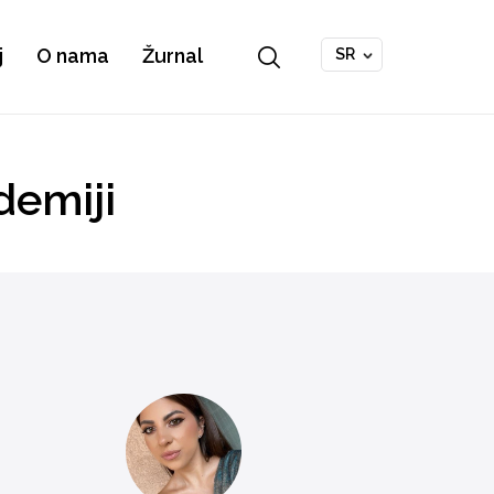
j
O nama
Žurnal
SR
demiji