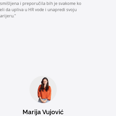
smišljena i preporučila bih je svakome ko
eli da upliva u HR vode i unapredi svoju
arijeru.
Marija Vujović