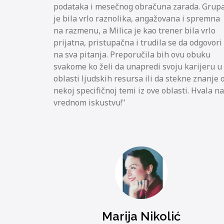
podataka i mesečnog obračuna zarada. Grup
je bila vrlo raznolika, angažovana i spremna
na razmenu, a Milica je kao trener bila vrlo
prijatna, pristupačna i trudila se da odgovori
na sva pitanja. Preporučila bih ovu obuku
svakome ko želi da unapredi svoju karijeru u
oblasti ljudskih resursa ili da stekne znanje 
nekoj specifičnoj temi iz ove oblasti. Hvala na
vrednom iskustvu!
Marija Nikolić