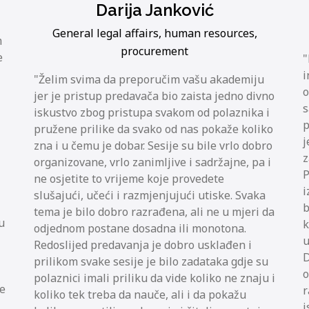
Darija Janković
General legal affairs, human resources,
m
procurement
e
i
Želim svima da preporučim vašu akademiju
o
jer je pristup predavača bio zaista jedno divno
s
iskustvo zbog pristupa svakom od polaznika i
p
pružene prilike da svako od nas pokaže koliko
j
zna i u čemu je dobar. Sesije su bile vrlo dobro
z
organizovane, vrlo zanimljive i sadržajne, pa i
P
ne osjetite to vrijeme koje provedete
i
slušajući, učeći i razmjenjujući utiske. Svaka
b
tema je bilo dobro razrađena, ali ne u mjeri da
u
k
odjednom postane dosadna ili monotona.
u
Redoslijed predavanja je dobro usklađen i
D
prilikom svake sesije je bilo zadataka gdje su
o
polaznici imali priliku da vide koliko ne znaju i
ke
r
koliko tek treba da nauče, ali i da pokažu
i