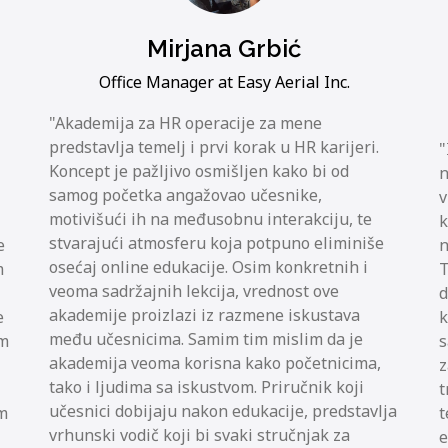
Mirjana Grbić
Office Manager at Easy Aerial Inc.
Akademija za HR operacije za mene
predstavlja temelj i prvi korak u HR karijeri.
Koncept je pažljivo osmišljen kako bi od
n
samog početka angažovao učesnike,
v
motivišući ih na međusobnu interakciju, te
k
stvarajući atmosferu koja potpuno eliminiše
e
n
osećaj online edukacije. Osim konkretnih i
m
T
veoma sadržajnih lekcija, vrednost ove
d
akademije proizlazi iz razmene iskustava
e
k
među učesnicima. Samim tim mislim da je
am
s
akademija veoma korisna kako početnicima,
z
tako i ljudima sa iskustvom. Priručnik koji
t
učesnici dobijaju nakon edukacije, predstavlja
am
t
vrhunski vodič koji bi svaki stručnjak za
e