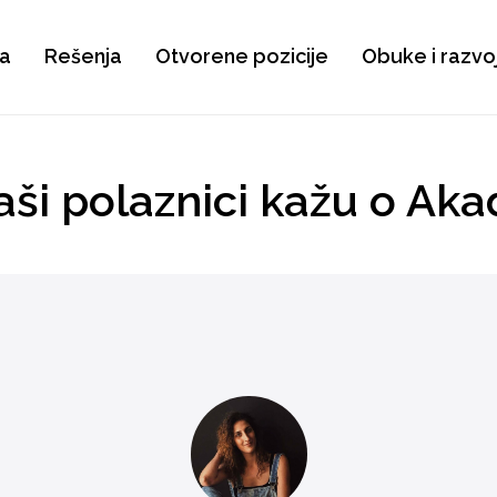
a
Rešenja
Otvorene pozicije
Obuke i razvo
aši polaznici kažu o Aka