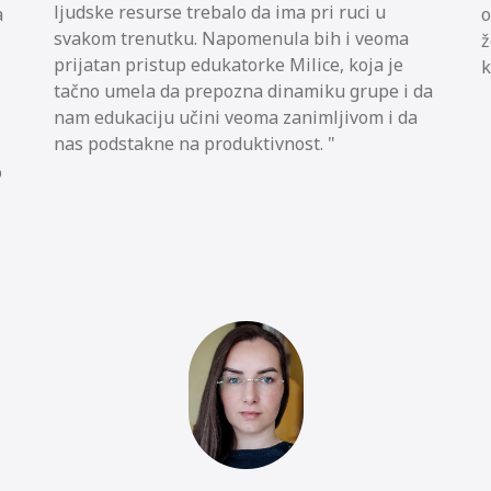
ljudske resurse trebalo da ima pri ruci u
a
o
svakom trenutku. Napomenula bih i veoma
ž
prijatan pristup edukatorke Milice, koja je
k
tačno umela da prepozna dinamiku grupe i da
nam edukaciju učini veoma zanimljivom i da
nas podstakne na produktivnost.
o