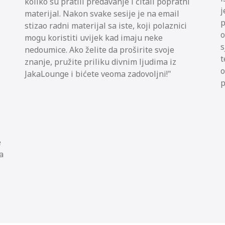
koliko su pratili predavanje i čitali popratni
j
materijal. Nakon svake sesije je na email
p
stizao radni materijal sa iste, koji polaznici
o
mogu koristiti uvijek kad imaju neke
s
nedoumice. Ako želite da proširite svoje
t
znanje, pružite priliku divnim ljudima iz
o
JakaLounge i bićete veoma zadovoljni!
p
e
a