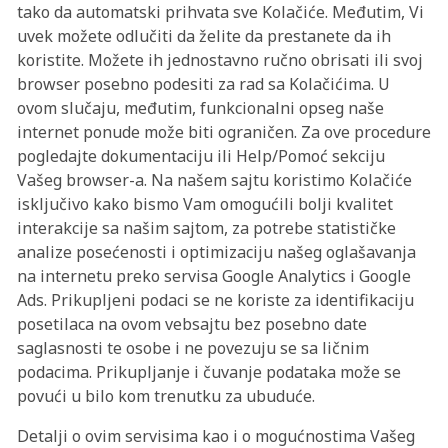
tako da automatski prihvata sve Kolačiće. Međutim, Vi
uvek možete odlučiti da želite da prestanete da ih
koristite. Možete ih jednostavno ručno obrisati ili svoj
browser posebno podesiti za rad sa Kolačićima. U
ovom slučaju, međutim, funkcionalni opseg naše
internet ponude može biti ograničen. Za ove procedure
pogledajte dokumentaciju ili Help/Pomoć sekciju
Vašeg browser-a. Na našem sajtu koristimo Kolačiće
isključivo kako bismo Vam omogućili bolji kvalitet
interakcije sa našim sajtom, za potrebe statističke
analize posećenosti i optimizaciju našeg oglašavanja
na internetu preko servisa Google Analytics i Google
Ads. Prikupljeni podaci se ne koriste za identifikaciju
posetilaca na ovom vebsajtu bez posebno date
saglasnosti te osobe i ne povezuju se sa ličnim
podacima. Prikupljanje i čuvanje podataka može se
povući u bilo kom trenutku za ubuduće.
Detalji o ovim servisima kao i o mogućnostima Vašeg