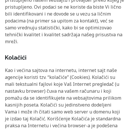
pristupljeno našem vebsajtu i provajder preko kojeg je
pristupljeno. Ovi podaci se ne koriste da biste Vi lično
bili identifikovani i ne dovode se u vezu sa ličnim
podacima (na primer sa upitom za kontakt), već se
samo vrednuju statistički, kako bi se optimizovao
tehnički kvalitet i kvalitet sadržaja našeg prisustva na
mreži.
Kolačići
Kao i većina sajtova na internetu, internet sajt naše
agencije koristi tzv. “kolačiće” (Cookies). Kolačići su
mali tekstualni fajlovi koje Vaš Internet pregledač (u
nastavku browser) čuva na vašem računaru i koji
pomažu da se identifikujete na vebsajtovima prilikom
kasnijih poseta. Kolačići su jedinstveno dodeljeni
Vama i može ih čitati samo web server u domenu koji
je izdao taj Kolačić. Korišćenje Kolačića je standardna
praksa na Internetu i većina browser-a je podešena