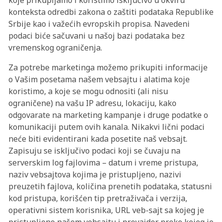
koje prikupljamo i koristimo isključivo u okviru
konteksta odredbi zakona o zaštiti podataka Republike
Srbije kao i važećih evropskih propisa. Navedeni
podaci biće sačuvani u našoj bazi podataka bez
vremenskog ograničenja.
Za potrebe marketinga možemo prikupiti informacije
o Vašim posetama našem vebsajtu i alatima koje
koristimo, a koje se mogu odnositi (ali nisu
ograničene) na vašu IP adresu, lokaciju, kako
odgovarate na marketing kampanje i druge podatke o
komunikaciji putem ovih kanala. Nikakvi lični podaci
neće biti evidentirani kada posetite naš vebsajt.
Zapisuju se isključivo podaci koji se čuvaju na
serverskim log fajlovima – datum i vreme pristupa,
naziv vebsajtova kojima je pristupljeno, nazivi
preuzetih fajlova, količina prenetih podataka, statusni
kod pristupa, korišćen tip pretraživača i verzija,
operativni sistem korisnika, URL veb-sajt sa kojeg je