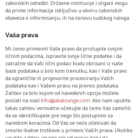
zakonskih odredbi. Državne institucije i organi mogu
da prime informacije isključivo u okviru zakonskih
obaveza o informisanju, ili na osnovu sudskog naloga.
Vaša prava
Mi ćemo primeniti Vaše pravo da pristupite svojim
ličnim podacima, ispravite svoje lične podatke i da
zatražite da Vaši lični podaci budu obrisani iz naše
baze podataka u bilo kom trenutku, kao i Vaše pravo
da ograničite ili prigovorite procesiranju Vaših
podataka kao i Vašem pravu na prenos podataka.
Zahtev za bilo kojom od navedenih opcija možete
poslati na mail
. Ako nam uputite
info@jakalounge.com
takav zahtev, verovatno očekujte da ćemo Vas zamoliti
da se identifikujete pre nego što postupimo sa
narednim koracima. Od Vas se neće očekivati da
snosite ikakve troškove u primeni Vaših prava. Ukoliko
uputite zahtev, imamo rok od mesec dana da