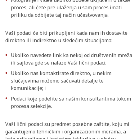
Fotografije i videa ukoliko budete uključeni u takav
proces, ali ćete pre ulaženja u sam proces imati
priliku da odbijete taj način učestvovanja.
Vaši podaci će biti prikupljeni kada nam ih dostavite
direktno ili indirektno u sledećim situacijama:
Ukoliko navedete link ka nekoj od društvenih mreža
ili sajtova gde se nalaze Vaši lični podaci;
Ukoliko nas kontaktirate direktno, u nekim
slučajevima možemo sačuvati detalje te
komunikacije; i
Podaci koje podelite sa našim konsultantima tokom
procesa selekcije.
Vaši lični podaci su predmet posebne zaštite, koju mi
garantujemo tehničkim i organizacionim merama, a