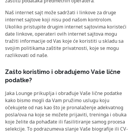
zaštitu podataka predmetnih operatera.
Naš internet sajt može sadržati i linkove za druge
internet sajtove koji nisu pod našom kontrolom.
Ukoliko pristupite drugim internet sajtovima koristeći
date linkove, operateri ovih internet sajtova mogu
tražiti informacije od Vas koje će koristiti u skladu sa
svojim politikama zaštite privatnosti, koje se mogu
razlikovati od naše.
Zašto koristimo i obrađujemo Vaše lične
podatke?
Jaka Lounge prikuplja i obrađuje Vaše lične podatke
kako bismo mogli da Vam pružimo uslugu koju
očekujete od nas kao što je pronalaženje adekvatnog
posla/ova na koje se možete prijaviti, treninga i obuka
koje želite da pohađate ili fasilitiranje samog procesa
selekcije. To podrazumeva slanje Vaše biografije ili CV-