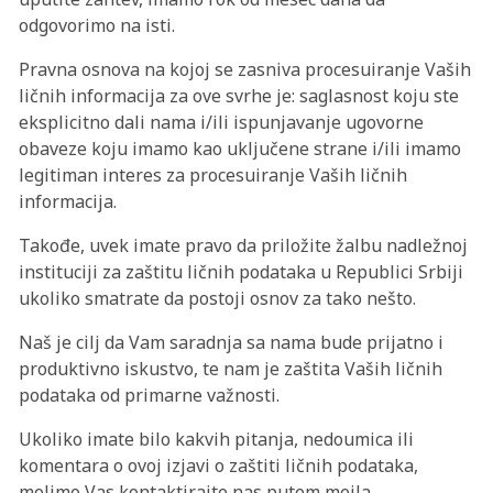
odgovorimo na isti.
Pravna osnova na kojoj se zasniva procesuiranje Vaših
ličnih informacija za ove svrhe je: saglasnost koju ste
eksplicitno dali nama i/ili ispunjavanje ugovorne
obaveze koju imamo kao uključene strane i/ili imamo
legitiman interes za procesuiranje Vaših ličnih
informacija.
Takođe, uvek imate pravo da priložite žalbu nadležnoj
instituciji za zaštitu ličnih podataka u Republici Srbiji
ukoliko smatrate da postoji osnov za tako nešto.
Naš je cilj da Vam saradnja sa nama bude prijatno i
produktivno iskustvo, te nam je zaštita Vaših ličnih
podataka od primarne važnosti.
Ukoliko imate bilo kakvih pitanja, nedoumica ili
komentara o ovoj izjavi o zaštiti ličnih podataka,
molimo Vas kontaktirajte nas putem mejla