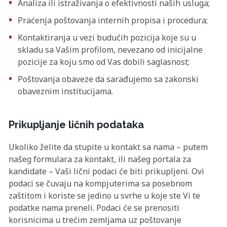
Analiza ili istraživanja o efektivnosti naših usluga;
Praćenja poštovanja internih propisa i procedura;
Kontaktiranja u vezi budućih pozicija koje su u
skladu sa Vašim profilom, nevezano od inicijalne
pozicije za koju smo od Vas dobili saglasnost;
Poštovanja obaveze da sarađujemo sa zakonski
obaveznim institucijama.
Prikupljanje ličnih podataka
Ukoliko želite da stupite u kontakt sa nama – putem
našeg formulara za kontakt, ili našeg portala za
kandidate – Vaši lični podaci će biti prikupljeni. Ovi
podaci se čuvaju na kompjuterima sa posebnom
zaštitom i koriste se jedino u svrhe u koje ste Vi te
podatke nama preneli. Podaci će se prenositi
korisnicima u trećim zemljama uz poštovanje