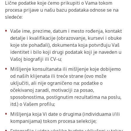
Lične podatke koje ćemo prikupiti o Vama tokom
procesa prijave u našu bazu podataka odnose se na
sledeće:
Vaše ime, prezime, datum i mesto rođenja, kontakt
detalje i kvalifikacije (obrazovanje, kursevi i obuke
koje ste pohađali), dokumenta koja potvrđuju Vaš
identitet i bilo koji drugi podatak koji je naveden u
Vašoj biografiji ili CV-u;
Mišljenje konsultanata ili mišljenje koje dobijemo
od naših klijenata ili treće strane (ovo može
uključiti, ali nije ograničeno na: podatke o
očekivanoj zaradi, motivaciji za posao,
sposobnostima, postignutim rezultatima na poslu,
itd.) o Vašem profilu;
Mišljenja koja Vi date o drugima (individuama i/ili
kompanijama) tokom procesa selekcije;