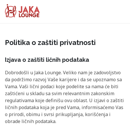
JAKA
Skip
to
LOUNGE
content
Politika o zaštiti privatnosti
Izjava o zaštiti ličnih podataka
Dobrodošli u Jaka Lounge. Veliko nam je zadovoljstvo
da podržimo razvoj Vaše karijere i da se upoznamo sa
Vama. Vaši lični podaci koje podelite sa nama će biti
zaštićeni u skladu sa svim relevantnim zakonskim
regulativama koje definišu ovu oblast. U izjavi o zaštiti
ličnih podataka koja je pred Vama, informisaćemo Vas
o prirodi, obimu i svrsi prikupljanja, korišćenja i
obrade ličnih podataka.