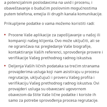
a potencijalnim poslodavcima na uvid i procenu, i
obaveštavanje o budućim poslovnim mogućnostima
putem telefona, emejla ili drugih kanala komunikacije.
Prikupljene podatke o vama možemo koristiti radi:
Procene Vaše aplikacije za zapošljavanje u našoj ili
kompaniji našeg klijenta. Ovo može uključiti, ali se
ne ograničava na: pregledanje Vaše biografije,
kontaktiranje Vaših referenci, sprovođenje provere i
verifikacije Vašeg prethodnog radnog iskustva.
Deljenja Vaših ličnih podataka sa trećim stranama
provajderima usluga koji nam asistiraju u procesu
regrutacije, uključujući i proveru Vašeg profila i
verifikaciju Vašeg prethodnog radnog iskustva. Ovi
provajderi usluga su obavezani ugovornom
obavezom da štite Vaše lične podatke i koriste ih
samo za potrebe sprovođenja procesa regrutacije.