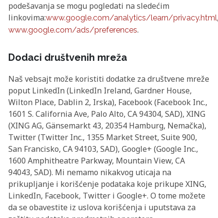
podešavanja se mogu pogledati na sledećim
linkovima:
www.google.com/analytics/learn/privacy.html
.
www.google.com/ads/preferences
Dodaci društvenih mreža
Naš vebsajt može koristiti dodatke za društvene mreže
poput LinkedIn (LinkedIn Ireland, Gardner House,
Wilton Place, Dablin 2, Irska), Facebook (Facebook Inc.,
1601 S. California Ave, Palo Alto, CA 94304, SAD), XING
(XING AG, Gänsemarkt 43, 20354 Hamburg, Nemačka),
Twitter (Twitter Inc., 1355 Market Street, Suite 900,
San Francisko, CA 94103, SAD), Google+ (Google Inc.,
1600 Amphitheatre Parkway, Mountain View, CA
94043, SAD). Mi nemamo nikakvog uticaja na
prikupljanje i korišćenje podataka koje prikupe XING,
LinkedIn, Facebook, Twitter i Google+. O tome možete
da se obavestite iz uslova korišćenja i uputstava za