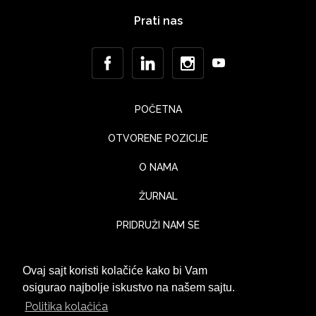
Prati nas
POČETNA
OTVORENE POZICIJE
O NAMA
ŽURNAL
PRIDRUŽI NAM SE
KONTAKT
Ovaj sajt koristi kolačiće kako bi Vam
UTISCI KLIJENATA
osigurao najbolje iskustvo na našem sajtu.
Politika kolačića