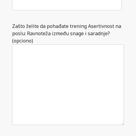
Zašto želite da pohađate trening Asertivnost na
poslu: Ravnoteža između snage i saradnje?
(opciono)