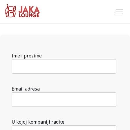
JAKA
Skip
to
LOUNGE
content
Please
Ime i prezime
leave
this
field
empty.
Email adresa
U kojoj kompaniji radite