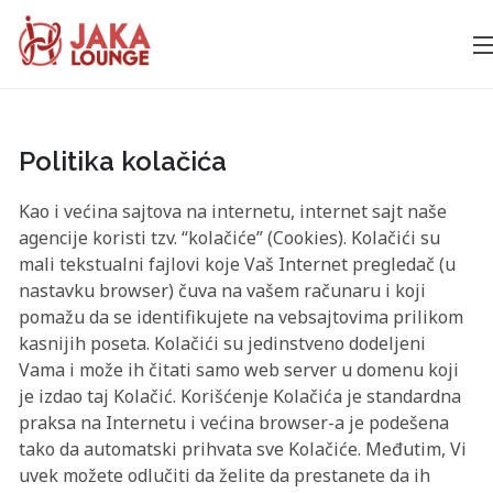
JAKA
Skip
to
LOUNGE
content
Politika kolačića
Kao i većina sajtova na internetu, internet sajt naše
agencije koristi tzv. “kolačiće” (Cookies). Kolačići su
mali tekstualni fajlovi koje Vaš Internet pregledač (u
nastavku browser) čuva na vašem računaru i koji
pomažu da se identifikujete na vebsajtovima prilikom
kasnijih poseta. Kolačići su jedinstveno dodeljeni
Vama i može ih čitati samo web server u domenu koji
je izdao taj Kolačić. Korišćenje Kolačića je standardna
praksa na Internetu i većina browser-a je podešena
tako da automatski prihvata sve Kolačiće. Međutim, Vi
uvek možete odlučiti da želite da prestanete da ih