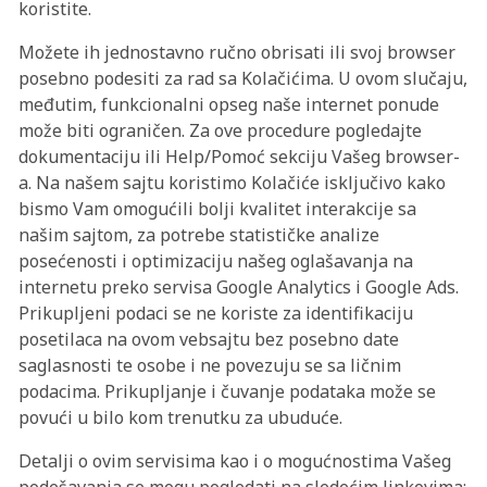
koristite.
Možete ih jednostavno ručno obrisati ili svoj browser
posebno podesiti za rad sa Kolačićima. U ovom slučaju,
međutim, funkcionalni opseg naše internet ponude
može biti ograničen. Za ove procedure pogledajte
dokumentaciju ili Help/Pomoć sekciju Vašeg browser-
a. Na našem sajtu koristimo Kolačiće isključivo kako
bismo Vam omogućili bolji kvalitet interakcije sa
našim sajtom, za potrebe statističke analize
posećenosti i optimizaciju našeg oglašavanja na
internetu preko servisa Google Analytics i Google Ads.
Prikupljeni podaci se ne koriste za identifikaciju
posetilaca na ovom vebsajtu bez posebno date
saglasnosti te osobe i ne povezuju se sa ličnim
podacima. Prikupljanje i čuvanje podataka može se
povući u bilo kom trenutku za ubuduće.
Detalji o ovim servisima kao i o mogućnostima Vašeg