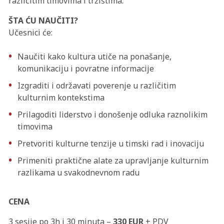
različitim timovima i tržištima.
ŠTA ĆU NAUČITI?
Učesnici će:
Naučiti kako kultura utiče na ponašanje,
komunikaciju i povratne informacije
Izgraditi i održavati poverenje u različitim
kulturnim kontekstima
Prilagoditi liderstvo i donošenje odluka raznolikim
timovima
Pretvoriti kulturne tenzije u timski rad i inovaciju
Primeniti praktične alate za upravljanje kulturnim
razlikama u svakodnevnom radu
CENA
3 sesije po 3h i 30 minuta –
330 EUR
+ PDV