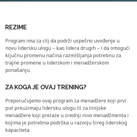
REZIME
Program ima za cilj da podrži uspešno uvođenje u
novu lidersku ulogu – kao lidera drugih – i da omogući
ključnu promenu načina razmišljanja potrebnu za
trajne promene u liderskom i menadžerskom
ponašanju.
ZA KOGA JE OVAJ TRENING?
Preporučujemo ovaj program za menadžere koji prvi
put preuzimaju lidersku ulogu ili za linijske
menadžere koji prelaze u srednji nivo menadžmenta i
kojima je potrebna podrška u razvoju šireg liderskog
kapaciteta.