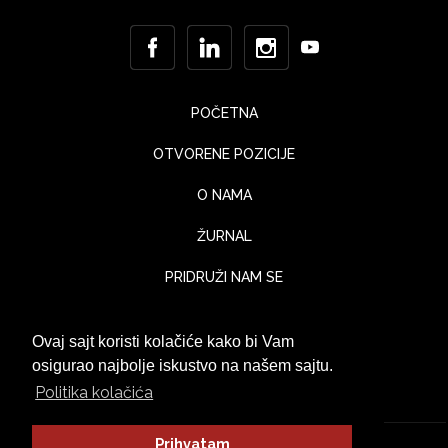
POČETNA
OTVORENE POZICIJE
O NAMA
ŽURNAL
PRIDRUŽI NAM SE
KONTAKT
Ovaj sajt koristi kolačiće kako bi Vam
UTISCI KLIJENATA
osigurao najbolje iskustvo na našem sajtu.
Politika kolačića
Prihvatam