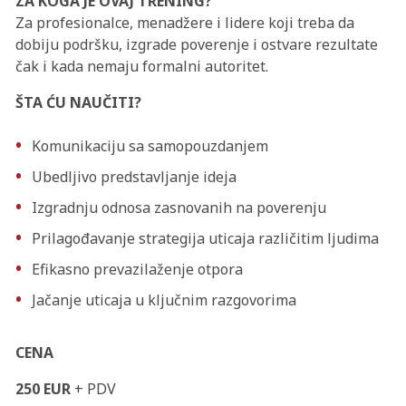
ZA KOGA JE OVAJ TRENING?
Za profesionalce, menadžere i lidere koji treba da
dobiju podršku, izgrade poverenje i ostvare rezultate
čak i kada nemaju formalni autoritet.
ŠTA ĆU NAUČITI?
Komunikaciju sa samopouzdanjem
Ubedljivo predstavljanje ideja
Izgradnju odnosa zasnovanih na poverenju
Prilagođavanje strategija uticaja različitim ljudima
Efikasno prevazilaženje otpora
Jačanje uticaja u ključnim razgovorima
CENA
250 EUR
+ PDV