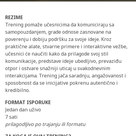
REZIME
Trening pomaže učesnicima da komuniciraju sa
samopouzdanjem, grade odnose zasnovane na
poverenju i dobiju podršku za svoje ideje. Kroz
praktične alate, stvarne primere i interaktivne vežbe,
učesnici će naučiti kako da prilagode svoj stil
komunikacije, predstave ideje ubedljivo, prevaziđu
otpor i ostvare snažniji uticaj u svakodnevnim
interakcijama. Trening jača saradnju, angažovanost i
sposobnost da se inicijative pokrenu autentično i
kredibilno.
FORMAT ISPORUKE
Jedan dan uživo
7 sati
prilagodljivo po trajanju ili formatu