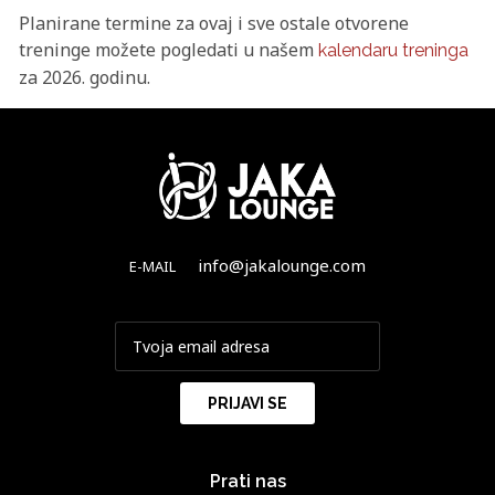
Planirane termine za ovaj i sve ostale otvorene
treninge možete pogledati u našem
kalendaru treninga
za 2026. godinu.
info@jakalounge.com
E-MAIL
Prati nas