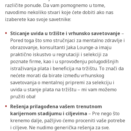
različite ponude. Da vam pomognemo u tome,
navodimo nekoliko stvari koje ćete dobiti ako nas
izaberete kao svoje savetnike:
Sticanje uvida u tržište i vrhunsko savetovanje
–
Pored toga što smo stručnjaci za mentalno zdravlje i
obrazovanje, konsultanti Jaka Lounge-a imaju
praktično iskustvo u regrutaciji i selekciji za
poznate firme, kao i u sprovođenju polugodišnjih
istraživanja plata i beneficija na tržištu. To znači da
nećete morati da birate između vrhunskog
savetovanja o mentalnoj pripremi za selekciju i
uvida u stanje plata na tržištu – mi vam možemo
pružiti oba!
Rešenja prilagođena vašem trenutnom
karijernom stadijumu i ciljevima
– Pre nego što
krenemo dalje, pažljivo ćemo proceniti vaše potrebe
i ciljeve. Ne nudimo generička rešenja za sve.