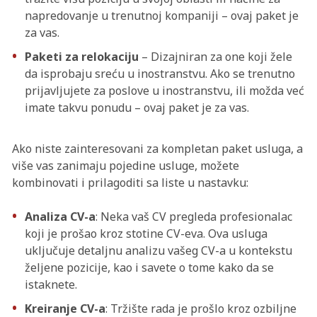
napredovanje u trenutnoj kompaniji – ovaj paket je
za vas.
Paketi za relokaciju
– Dizajniran za one koji žele
da isprobaju sreću u inostranstvu. Ako se trenutno
prijavljujete za poslove u inostranstvu, ili možda već
imate takvu ponudu – ovaj paket je za vas.
Ako niste zainteresovani za kompletan paket usluga, a
više vas zanimaju pojedine usluge, možete
kombinovati i prilagoditi sa liste u nastavku:
Analiza CV-a
: Neka vaš CV pregleda profesionalac
koji je prošao kroz stotine CV-eva. Ova usluga
uključuje detaljnu analizu vašeg CV-a u kontekstu
željene pozicije, kao i savete o tome kako da se
istaknete.
Kreiranje CV-a
: Tržište rada je prošlo kroz ozbiljne