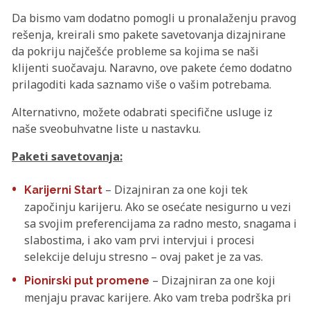
Da bismo vam dodatno pomogli u pronalaženju pravog
rešenja, kreirali smo pakete savetovanja dizajnirane
da pokriju najčešće probleme sa kojima se naši
klijenti suočavaju. Naravno, ove pakete ćemo dodatno
prilagoditi kada saznamo više o vašim potrebama.
Alternativno, možete odabrati specifične usluge iz
naše sveobuhvatne liste u nastavku.
Paketi savetovanja:
– Dizajniran za one koji tek
Karijerni Start
započinju karijeru. Ako se osećate nesigurno u vezi
sa svojim preferencijama za radno mesto, snagama i
slabostima, i ako vam prvi intervjui i procesi
selekcije deluju stresno – ovaj paket je za vas.
– Dizajniran za one koji
Pionirski put promene
menjaju pravac karijere. Ako vam treba podrška pri