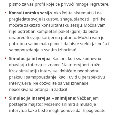
pismo za vaš profil koje će privući mnoge regrutere.
Konsultantska sesija
: Ako želite sistematski da
pregledate svoje iskustvo, snage, slabosti i prilike,
možete zakazati konsultantsku sesiju. Možda vam
nije potreban kompletan paket (gore) da biste
unapredili svoju karijernu putanju. Možda vam je
potrebna samo mala pomoć da biste stekli jasnoću i
samopouzdanje u svojim izborima!
Simulacija intervjua
: Kao oni koji svakodnevno
obavljaju intervjue, znamo šta intervjueri traže.
Kroz simulaciju intervjua, dobićete neophodnu
praksu i samopouzdanje, kao i uvid u perspektivu
intervjuera. Ne dozvolite da vas iznenade
neočekivana pitanja ili zadaci!
Simulacija intervjua – snimljena
: Vežbanjem
postajete majstor. Možemo snimiti simulacije
intervjua kako biste mogli ponovo da ih pogledate,