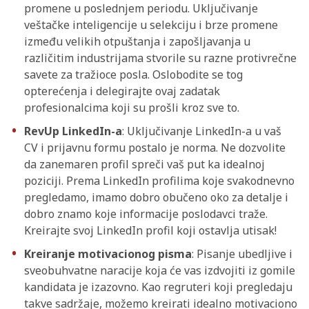
promene u poslednjem periodu. Uključivanje
veštačke inteligencije u selekciju i brze promene
između velikih otpuštanja i zapošljavanja u
različitim industrijama stvorile su razne protivrečne
savete za tražioce posla. Oslobodite se tog
opterećenja i delegirajte ovaj zadatak
profesionalcima koji su prošli kroz sve to.
RevUp LinkedIn-a
: Uključivanje LinkedIn-a u vaš
CV i prijavnu formu postalo je norma. Ne dozvolite
da zanemaren profil spreči vaš put ka idealnoj
poziciji. Prema LinkedIn profilima koje svakodnevno
pregledamo, imamo dobro obučeno oko za detalje i
dobro znamo koje informacije poslodavci traže.
Kreirajte svoj LinkedIn profil koji ostavlja utisak!
Kreiranje motivacionog pisma
: Pisanje ubedljive i
sveobuhvatne naracije koja će vas izdvojiti iz gomile
kandidata je izazovno. Kao regruteri koji pregledaju
takve sadržaje, možemo kreirati idealno motivaciono