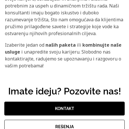
potrebnim za uspeh u dinamičnom tržištu rada. Naši
konsultanti imaju bogato iskustvo i duboko
razumevanje tržišta, što nam omogućava da klijentima
pružimo prilagođene savete i strategije koje vode ka
ostvarenju njihovih profesionalnih ciljeva.
Izaberite jedan od
naših paketa
ili
kombinujte naše
usluge
i unapredite svoju karijeru. Slobodno nas
kontaktirajte, radujemo se upoznavanju i razgovoru o
vašim potrebama!
Imate ideju? Pozovite nas!
KONTAKT
REŠENJA