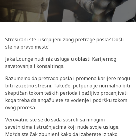
Stresirani ste i iscrpljeni zbog pretrage posla? Došli
ste na pravo mesto!
Jaka Lounge nudi niz usluga u oblasti Karijernog
savetovanja i konsaltinga.
Razumemo da pretraga posla i promena karijere mogu
biti izuzetno stresni. Takođe, potpuno je normalno biti
skeptičan tokom teških perioda i pažljivo procenjivati
koga treba da angažujete za vođenje i podršku tokom
ovog procesa.
Verovatno ste se do sada susreli sa mnogim
savetnicima i stručnjacima koji nude svoje usluge.
Možda ste čak zbunjeni kako da izaberete iz tako