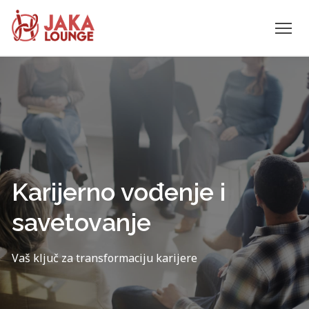
JAKA
Skip
to
LOUNGE
content
Karijerno vođenje i
savetovanje
Vaš ključ za transformaciju karijere