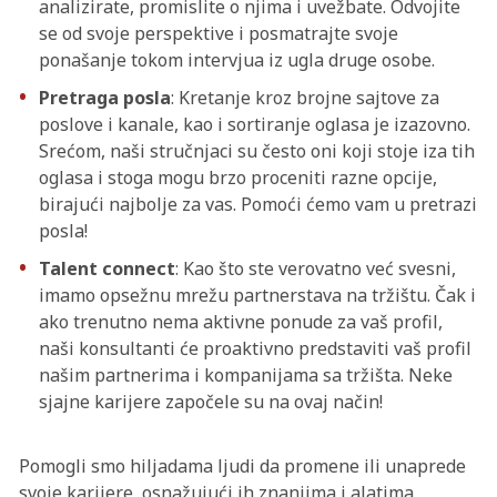
analizirate, promislite o njima i uvežbate. Odvojite
se od svoje perspektive i posmatrajte svoje
ponašanje tokom intervjua iz ugla druge osobe.
Pretraga posla
: Kretanje kroz brojne sajtove za
poslove i kanale, kao i sortiranje oglasa je izazovno.
Srećom, naši stručnjaci su često oni koji stoje iza tih
oglasa i stoga mogu brzo proceniti razne opcije,
birajući najbolje za vas. Pomoći ćemo vam u pretrazi
posla!
Talent connect
: Kao što ste verovatno već svesni,
imamo opsežnu mrežu partnerstava na tržištu. Čak i
ako trenutno nema aktivne ponude za vaš profil,
naši konsultanti će proaktivno predstaviti vaš profil
našim partnerima i kompanijama sa tržišta. Neke
sjajne karijere započele su na ovaj način!
Pomogli smo hiljadama ljudi da promene ili unaprede
svoje karijere, osnažujući ih znanjima i alatima