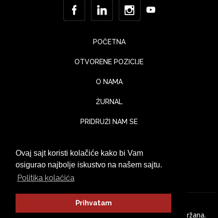
POČETNA
OTVORENE POZICIJE
O NAMA
ŽURNAL
PRIDRUŽI NAM SE
KONTAKT
Ovaj sajt koristi kolačiće kako bi Vam
UTISCI KLIJENATA
osigurao najbolje iskustvo na našem sajtu.
Politika kolačića
Prihvatam
© Jaka Lounge 2026. Sva prava zadržana.
Politika Privatnosti