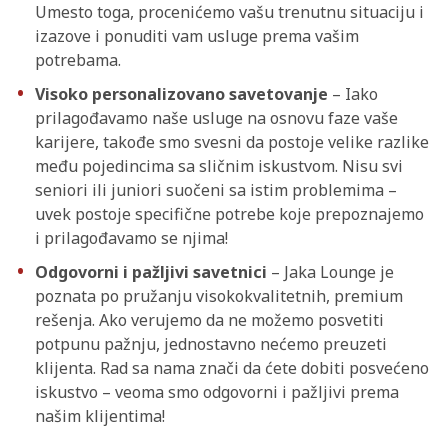
Umesto toga, procenićemo vašu trenutnu situaciju i
izazove i ponuditi vam usluge prema vašim
potrebama.
Visoko personalizovano savetovanje
– Iako
prilagođavamo naše usluge na osnovu faze vaše
karijere, takođe smo svesni da postoje velike razlike
među pojedincima sa sličnim iskustvom. Nisu svi
seniori ili juniori suočeni sa istim problemima –
uvek postoje specifične potrebe koje prepoznajemo
i prilagođavamo se njima!
Odgovorni i pažljivi savetnici
– Jaka Lounge je
poznata po pružanju visokokvalitetnih, premium
rešenja. Ako verujemo da ne možemo posvetiti
potpunu pažnju, jednostavno nećemo preuzeti
klijenta. Rad sa nama znači da ćete dobiti posvećeno
iskustvo – veoma smo odgovorni i pažljivi prema
našim klijentima!