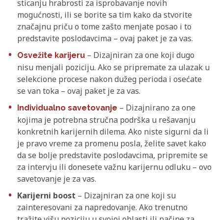
sticanju hrabrosti za isprobavanje novih
mogućnosti, ili se borite sa tim kako da stvorite
značajnu priču o tome zašto menjate posao i to
predstavite poslodavcima – ovaj paket je za vas.
– Dizajniran za one koji dugo
Osvežite karijeru
nisu menjali poziciju. Ako se pripremate za ulazak u
selekcione procese nakon dužeg perioda i osećate
se van toka – ovaj paket je za vas.
– Dizajnirano za one
Individualno savetovanje
kojima je potrebna stručna podrška u rešavanju
konkretnih karijernih dilema. Ako niste sigurni da li
je pravo vreme za promenu posla, želite savet kako
da se bolje predstavite poslodavcima, pripremite se
za intervju ili donesete važnu karijernu odluku – ovo
savetovanje je za vas.
Karijerni boost
– Dizajniran za one koji su
zainteresovani za napredovanje. Ako trenutno
tražite višu poziciju u svojoj oblasti ili načine za