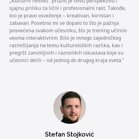
„Kulturni remiks“ pružio je novu perspektivu i
sjajnu priliku za lični i profesionalni rast. Takođe,
bio je pravo osveženje – kreativan, koristan i
zabavan. Posebno mi se dopalo to što je pažnja
posvećena svakom učesniku, što je trening učinilo
veoma interaktivnim. Bilo je mnogo zajedničkog
razmišljanja na temu kulturoloških razlika, kao i
pregršt zanimljivih i raznolikih iskustava koje su
učesnici delili – od jednog do drugog kraja sveta.
Stefan Stojković