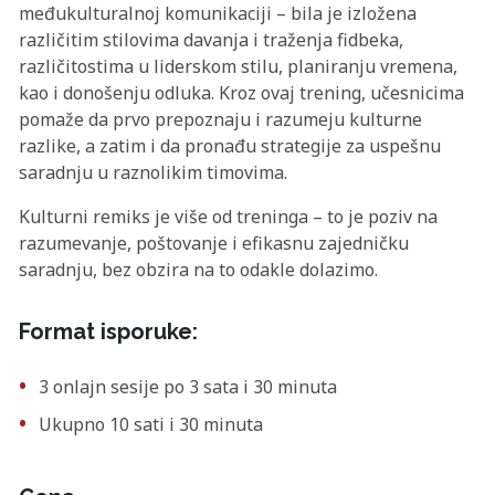
međukulturalnoj komunikaciji – bila je izložena
različitim stilovima davanja i traženja fidbeka,
različitostima u liderskom stilu, planiranju vremena,
kao i donošenju odluka. Kroz ovaj trening, učesnicima
pomaže da prvo prepoznaju i razumeju kulturne
razlike, a zatim i da pronađu strategije za uspešnu
saradnju u raznolikim timovima.
Kulturni remiks je više od treninga – to je poziv na
razumevanje, poštovanje i efikasnu zajedničku
saradnju, bez obzira na to odakle dolazimo.
Format isporuke:
3 onlajn sesije po 3 sata i 30 minuta
Ukupno 10 sati i 30 minuta