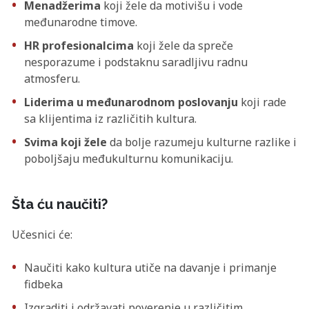
Menadžerima
koji žele da motivišu i vode
međunarodne timove.
HR profesionalcima
koji žele da spreče
nesporazume i podstaknu saradljivu radnu
atmosferu.
Liderima u međunarodnom poslovanju
koji rade
sa klijentima iz različitih kultura.
Svima koji žele
da bolje razumeju kulturne razlike i
poboljšaju međukulturnu komunikaciju.
Šta ću naučiti?
Učesnici će:
Naučiti kako kultura utiče na davanje i primanje
fidbeka
Izgraditi i održavati poverenje u različitim