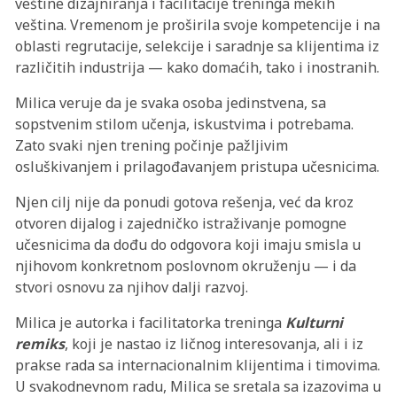
veštine dizajniranja i facilitacije treninga mekih
veština. Vremenom je proširila svoje kompetencije i na
oblasti regrutacije, selekcije i saradnje sa klijentima iz
različitih industrija — kako domaćih, tako i inostranih.
Milica veruje da je svaka osoba jedinstvena, sa
sopstvenim stilom učenja, iskustvima i potrebama.
Zato svaki njen trening počinje pažljivim
osluškivanjem i prilagođavanjem pristupa učesnicima.
Njen cilj nije da ponudi gotova rešenja, već da kroz
otvoren dijalog i zajedničko istraživanje pomogne
učesnicima da dođu do odgovora koji imaju smisla u
njihovom konkretnom poslovnom okruženju — i da
stvori osnovu za njihov dalji razvoj.
Milica je autorka i facilitatorka treninga
Kulturni
remiks
, koji je nastao iz ličnog interesovanja, ali i iz
prakse rada sa internacionalnim klijentima i timovima.
U svakodnevnom radu, Milica se sretala sa izazovima u