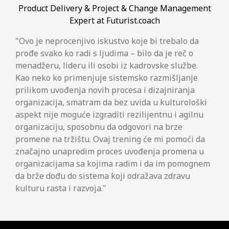
Product Delivery & Project & Change Management
Expert at Futurist.coach
Ovo je neprocenjivo iskustvo koje bi trebalo da
prođe svako ko radi s ljudima – bilo da je reč o
menadžeru, lideru ili osobi iz kadrovske službe.
Kao neko ko primenjuje sistemsko razmišljanje
prilikom uvođenja novih procesa i dizajniranja
organizacija, smatram da bez uvida u kulturološki
aspekt nije moguće izgraditi rezilijentnu i agilnu
organizaciju, sposobnu da odgovori na brze
promene na tržištu. Ovaj trening će mi pomoći da
značajno unapredim proces uvođenja promena u
organizacijama sa kojima radim i da im pomognem
da brže dođu do sistema koji odražava zdravu
kulturu rasta i razvoja.