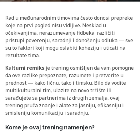
Rad u međunarodnim timovima često donosi prepreke
koje na prvi pogled nisu vidljive. Nesklad u
očekivanjima, nerazumevanje fidbeka, različiti
pristupi poverenju, saradnji i donošenju odluka — sve
su to faktori koji mogu oslabiti koheziju i uticati na
rezultate tima.
Kulturni remiks
je trening osmišljen da vam pomogne
da ove razlike prepoznate, razumete i pretvorite u
prednost — kako ličnu, tako i timsku. Bilo da vodite
multikulturalni tim, ulazite na novo tržište ili
sarađujete sa partnerima iz drugih zemalja, ovaj
trening pruža znanje i alate za jasniju, efikasniju i
smisleniju komunikaciju i saradnju.
Kome je ovaj trening namenjen?