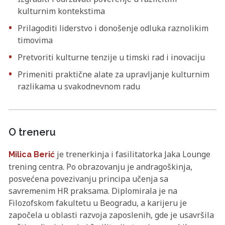
kulturnim kontekstima
Prilagoditi liderstvo i donošenje odluka raznolikim
timovima
Pretvoriti kulturne tenzije u timski rad i inovaciju
Primeniti praktične alate za upravljanje kulturnim
razlikama u svakodnevnom radu
O treneru
je trenerkinja i fasilitatorka Jaka Lounge
Milica Berić
trening centra. Po obrazovanju je andragoškinja,
posvećena povezivanju principa učenja sa
savremenim HR praksama. Diplomirala je na
Filozofskom fakultetu u Beogradu, a karijeru je
započela u oblasti razvoja zaposlenih, gde je usavršila