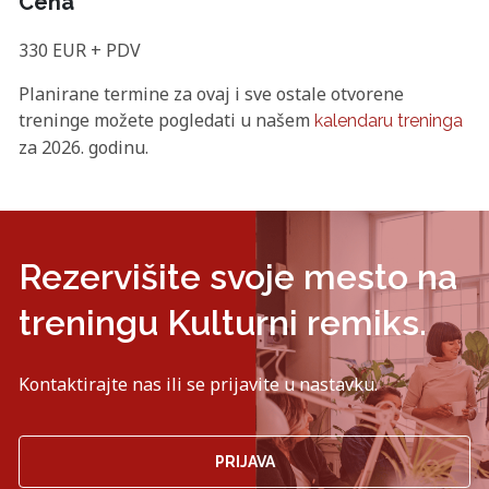
Cena
330 EUR + PDV
Planirane termine za ovaj i sve ostale otvorene
treninge možete pogledati u našem
kalendaru treninga
za 2026. godinu.
Rezervišite svoje mesto na
treningu Kulturni remiks.
Kontaktirajte nas ili se prijavite u nastavku.
PRIJAVA